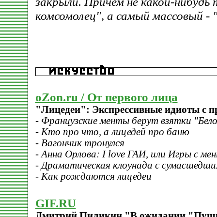
закрыли. Причем не какой-нибудь
комсомолец", а самый массовый -
oZon.ru / От первого лица
"Лицедеи": Экспрессивные идиоты с 
- Французские менты берут взятки "Бел
- Кто про что, а лицедей про баню
- Вагончик тронулся
- Анна Орлова: I love ГАИ, или Игры с м
- Драматическая клоунада с сумасшедш
- Как рождаются лицедеи
GIF.RU
Дмитрий Пиликин "В ожидании "Пуш