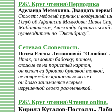
РЖ\ Круг чтения\Периодика
Аделаида Метелкина. Двадцать первый
Сюжет: медовый пряник и воздушный ша
Голуб об Афанасии Мамедове; Павел Спи
Жаботинском; Александр Архангельский 
путеводитель по "Экслибрису".
Сетевая Словесность
Поэма Елены Литвиновой "О любви".
Итак, он ловит бабочку; потом,
сложив ее на пористый картон,
он колет ей брюшко булавкой тонкой,
не повреждая крошечных желез:
он долго занимается всерьез
игрушечной своею расчлененкой.
РЖ\ Круг чтения\Чтение online.
Кирилл Куталов-Постолль. Лаб