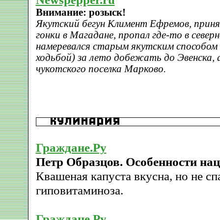
Внимание: розыск!
Якутский бегун Климент Ефремов, прин
гонки в Магадане, пропал где-то в север
намеревался старым якутским способом (
ходьбой) за лето добежать до Эвенска,
чукотского поселка Марково.
Граждане.Ру
Петр Образцов. Особенности нац
Квашеная капуста вкусна, но не сп
гиповитаминоза.
Граждане.Ру