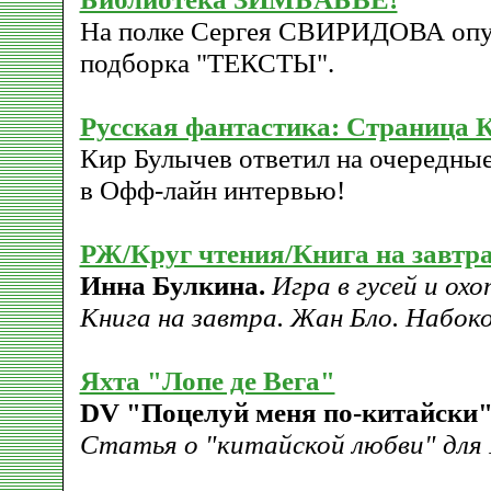
На полке Сергея СВИРИДОВА опуб
подборка "ТЕКСТЫ".
Русская фантастика: Страниц
Кир Булычев ответил на очередны
в Офф-лайн интервью!
РЖ/Круг чтения/Книга на завтр
Инна Булкина.
Игра в гусей и ох
Книга на завтра. Жан Бло. Набоко
Яхта "Лопе де Вега"
DV "Поцелуй меня по-китайски"
Статья о "китайской любви" для P