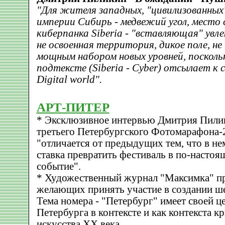
"Для жителя западных, "цивилизованных
империи Сибирь - медвежий угол, место 
киберпанка Siberia - "вставляющая" увл
не освоенная территория, дикое поле, не
мощным набором новых уровней, посколь
подтексте (Siberia - Cyber) отсылает к
Digital world".
АРТ-ПИТЕР
* Эксклюзивное интервью Дмитрия Пилик
третьего Петербургского Фотомарафона-
"отличается от предыдущих тем, что в не
ставка превратить фестиваль в по-настоя
событие".
* Художественный журнал "Максимка" пр
желающих принять участие в создании ш
Тема номера - "Петербург" имеет своей 
Петербурга в контексте и как контекста к
искусства ХХ века.