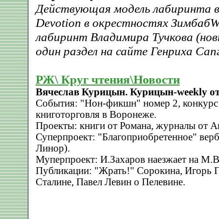
Действующая модель лабиринта в
Devotion в окрестностях Зимба
лабиринт Владимира Тучкова (нов
один раздел на сайте Генриха Сапг
РЖ\ Круг чтения\Новости
Вячеслав Курицын. Курицын-weekly от
События: "Нон-фикшн" номер 2, конкурс
книготорговля в Воронеже.
Проекты: книги от Романа, журналы от А
Суперпроект: "Благоприобретенное" верб
Линор).
Муперпроект: И.Захаров наезжает на М.В
Публикации: "Жрать!" Сорокина, Игорь Г
Сталине, Павел Левин о Пелевине.