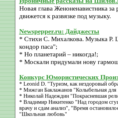
Ироничные рассказы на Шилов.
Новая глава Женоненавистника за 
движется к развязке под музыку.
Newspepper.ru: Дайджесты
* Cтихи C. Михалкова. Музыка Р. 
кондор паса";
* Но планетарий – никогда!;
* Москали придумали нову гармош
Конкурс Юмористических Прои
* Leonid D. "Туризм, как нездоровый обр
* Мижган Баклажанов "Колыбельная для
* Николай Надеждин "Покрасневшая рел
* Владимир Никитенко "Над городом сгу
врачу и сдам анализ", "Время остановило
"Школьная любовь"