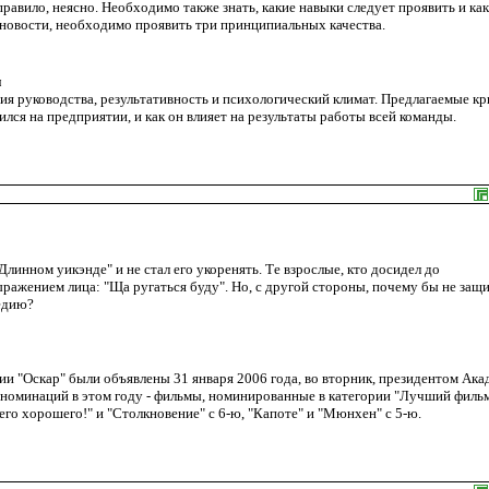
равило, неясно. Необходимо также знать, какие навыки следует проявить и как
новости, необходимо проявить три принципиальных качества.
и
я руководства, результативность и психологический климат. Предлагаемые к
ся на предприятии, и как он влияет на результаты работы всей команды.
линном уикэнде" и не стал его укоренять. Те взрослые, кто досидел до
ражением лица: "Ща ругаться буду". Но, с другой стороны, почему бы не защ
едию?
 "Оскар" были объявлены 31 января 2006 года, во вторник, президентом Ака
номинаций в этом году - фильмы, номинированные в категории "Лучший фильм
его хорошего!" и "Столкновение" с 6-ю, "Капоте" и "Мюнхен" с 5-ю.