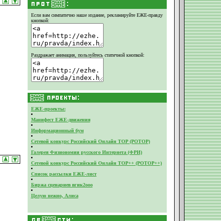
Если вам симпатично наше издание,
рекламируйте ЕЖЕ-правду
кнопкой:
Раздражает анимация, пользуйтесь статичной кнопкой:
ЕЖЕ-проекты:
Манифест ЕЖЕ-движения
Информационный бум
Сетевой конкурс Российский Онлайн ТОР (РОТОР)
Галерея Физиономии русского Интернета (ФРИ)
Сетевой конкурс Российский Онлайн ТОР++ (РОТОР++)
Список рассылки ЕЖЕ-лист
Биржа сценариев вгик2ооо
Целую нежно, Алиса