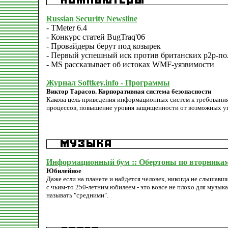
Russian Security Newsline
- TMeter 6.4
- Конкурс статей BugTraq'06
- Провайдеры берут под козырек
- Первый успешный иск против британских p2p-по
- MS рассказывает об истоках WMF-уязвимости
Журнал Softkey.info - Программы
Виктор Тарасов. Корпоративная система безопасности
Какова цель приведения информационных систем к требования
процессов, повышение уровня защищенности от возможных уг
Информационный бум :: Обертоны по вторникам
Юбилейное
Даже если на планете и найдется человек, никогда не слышавш
с чьим-то 250-летним юбилеем - это вовсе не плохо для музыка
называть "средними".