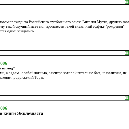
словам президента Российского футбольного союза Виталия Мутко, дружно заг
ему такой скучный матч мог произвести такой внезапный эффект "рождения"
ется одно: заждались.
2006
 взгляд"
и, а рядом - особой жизнью, в центре которой витали не быт, не политика, не
тавление продолжений Торы.
2006
й книги Экклезиаста"