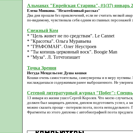
Альманах "Еврейская Старина", #1(37) январь 
Елена Минкина. "Незатейливый рассказ"
Два дня прошли без приключений, если не считать мелкой авар
по-видимому, чувствовала себя одним из главных персонажей э
Снежный Ком
* "Цель живет не по средствам". Le Cannet
* "Красотка". Ольга Муравьева
* "ГРАФОМАН". Олег Неустроев
* "Ты копишь церковный воск". Boogie Man
* "Муза". Л. Тотчтопишет
Точка Зрения
Иегуда Мендельсон: Душа кошки
Кошки очень самостоятельны, самоуверены и в меру пугливы. 
наслаждаешься содержимым ранее выброшенного. Не увернеш
Сетевой литературный журнал "Побег": Спецв
13 января из жизни ушел Сергей Королев. Что могло случиться,
должен был защищать диплом, диплом подготовить успел, а защит
можно сказать проще - потеряли поэта, поэта неподдельного. Г
Фрагменты из этого диплома с автобиографией поэта предлаг