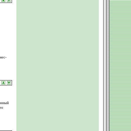
нес-
анный
то