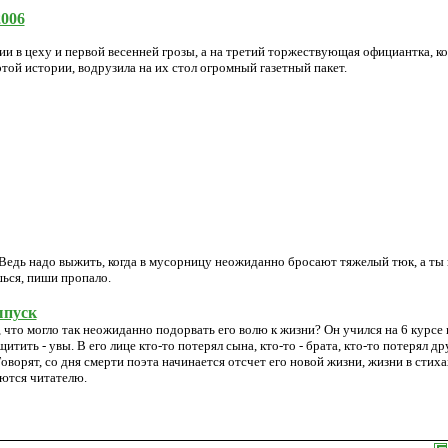
2006
ии в цеху и первой весенней грозы, а на третий торжествующая официантка, ко
той истории, водрузила на их стол огромный газетный пакет.
Ведь надо выжить, когда в мусорницу неожиданно бросают тяжелый тюк, а ты 
ься, пиши пропало.
ыпуск
 что могло так неожиданно подорвать его волю к жизни? Он учился на 6 курсе 
ить - увы. В его лице кто-то потерял сына, кто-то - брата, кто-то потерял дру
оворят, со дня смерти поэта начинается отсчет его новой жизни, жизни в стиха
аются читателю.