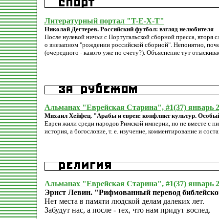
Литературный портал "T-E-X-T"
Николай Дегтерев. Российский футбол: взгляд нелюбителя
После нулевой ничьи с Португальской сборной пресса, вторя 
о внезапном "рождении российской сборной". Непонятно, поч
(очередного - какого уже по счету?). Объяснение тут отыскива
Альманах "Еврейская Старина", #1(37) январь 
Михаил Хейфец. "Арабы и евреи: конфликт культур. Особый
Евреи жили среди народов Римской империи, но не вместе с ним
история, а богословие, т. е. изучение, комментирование и сос
Альманах "Еврейская Старина", #1(37) январь 
Эрнст Левин. "Рифмованный перевод библейско
Нет места в памяти людской делам далеких лет.
Забудут нас, а после - тех, что нам придут вослед.