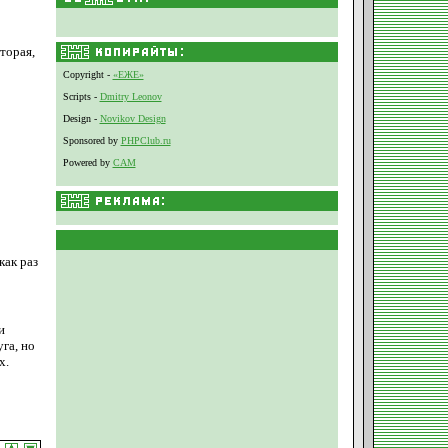
торая,
Copyright -
«ЕЖЕ»
Scripts -
Dmitry Leonov
Design -
Novikov Design
Sponsored by
PHPClub.ru
Powered by
CAM
как раз
и
га, но
х.