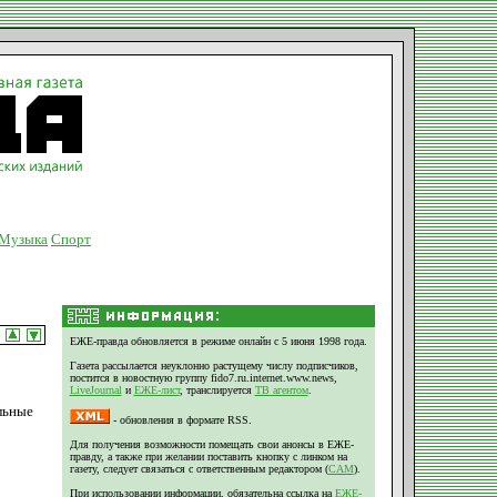
Музыка
Спорт
ЕЖЕ-правда обновляется в режиме онлайн с 5 июня 1998 года.
Газета рассылается неуклонно растущему числу подписчиков,
постится в новостную группу fido7.ru.internet.www.news,
LiveJournal
и
ЕЖЕ-лист
, транслируется
ТВ агентом
.
льные
- обновления в формате RSS.
Для получения возможности помещать свои анонсы в ЕЖЕ-
правду, а также при желании поставить кнопку с линком на
газету, следует связаться с ответственным редактором (
CAM
).
При использовании информации, обязательна ссылка на
ЕЖЕ-