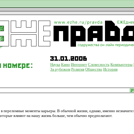
Наука
Кино
Интернет
Словесность
Компьютеры
За рубежом
Религия
Общество
История
я в переломные моменты карьеры. В обычной жизни, однако, именно незначите
которые влияют на нашу жизнь больше, чем обычно предполагают.