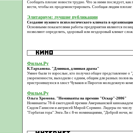
Сообщать плохие новости трудно. Что за ними последует, как п
вести, чтобы их продемонстрировать. Сообщая людям плохие 
Элитариум: лучшие публикации
Создание нужного психологического климата в организаци
Основными показателями работы предприятия являются позици
позволяют определить, здоровый или нездоровый климат сложил
Фильм.Ру
К.Тарханова. "Длинная, длинная драма"
Умнее были те взрослые, кто получил общее представление о "Д
укорененности, выходили с одним, общим для разных полов вы
пристроившуюся в хвост Чуваков и Пирогов молодежную ком
Фильм.Ру
Ольга Хромова. "Номинанты на премию "Оскар"-2006"
Номинанты 78-й ежегодной премии Американской киноакадемии
Сидом Ганисом и актрисей Мирой Сорвино. Лидеры по числу 
"Горбатая гора" Энга Ли с 8-ю номинациями, "Доброй ночи, вс