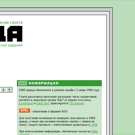
ЕЖЕ-правда обновляется в режиме онлайн с 5 июня 1998 года.
Газета рассылается неуклонно растущему числу подписчиков,
постится в новостную группу fido7.ru.internet.www.news,
LiveJournal
и
ЕЖЕ-лист
, транслируется
ТВ агентом
.
- обновления в формате RSS.
Для получения возможности помещать свои анонсы в ЕЖЕ-
правду, а также при желании поставить кнопку с линком на
газету, следует связаться с ответственным редактором (
CAM
).
При использовании информации, обязательна ссылка на
ЕЖЕ-
правду
!