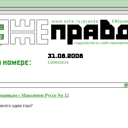
Словесность
льникам с Максимом Руссо No 12
всего один глаз?