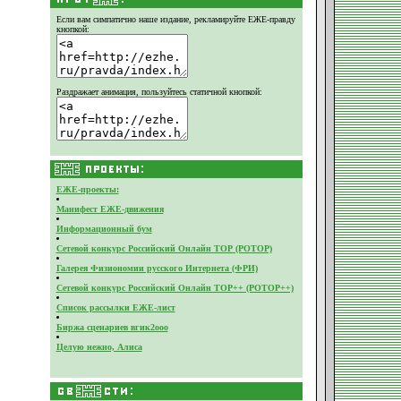
Если вам симпатично наше издание,
рекламируйте ЕЖЕ-правду
кнопкой:
Раздражает анимация, пользуйтесь статичной кнопкой:
ЕЖЕ-проекты:
Манифест ЕЖЕ-движения
Информационный бум
Сетевой конкурс Российский Онлайн ТОР (РОТОР)
Галерея Физиономии русского Интернета (ФРИ)
Сетевой конкурс Российский Онлайн ТОР++ (РОТОР++)
Список рассылки ЕЖЕ-лист
Биржа сценариев вгик2ооо
Целую нежно, Алиса