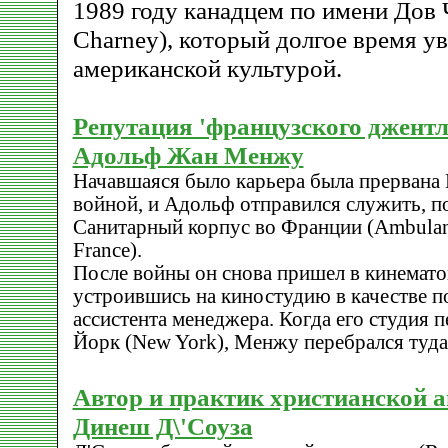
1989 году канадцем по имени Дов
Charney), который долгое время у
американской культурой.
Репутация 'французского джент
Адольф Жан Менжу
Начавшаяся было карьера была прервана
войной, и Адольф отправился служить, п
Санитарный корпус во Франции (Ambulan
France).
После войны он снова пришел в кинемато
устроившись на киностудию в качестве п
ассистента менеджера. Когда его студия 
Йорк (New York), Менжу перебрался туда
Автор и практик христианской 
Динеш Д\'Соуза