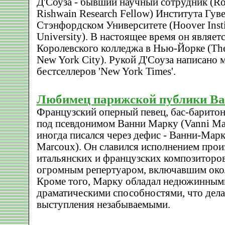
Д'Соуза - бывший научный сотрудник (Ro
Rishwain Research Fellow) Института Гув
Стэнфордском Университете (Hoover Instit
University). В настоящее время он являет
Королевского колледжа в Нью-Йорке (The 
New York City). Рукой Д'Соуза написано
бестселлеров 'New York Times'.
Любимец парижской публики В
Французский оперный певец, бас-барито
под псевдонимом Ванни Марку (Vanni Ma
иногда писался через дефис - Ванни-Марк
Marcoux). Он славился исполнением прои
итальянских и французских композиторов
огромным репертуаром, включавшим окол
Кроме того, Марку обладал недюжинным
драматическими способностями, что дела
выступления незабываемыми.