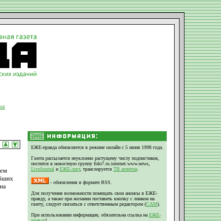
ка
ЕЖЕ-правда обновляется в режиме онлайн с 5 июня 1998 года.
Газета рассылается неуклонно растущему числу подписчиков,
постится в новостную группу fido7.ru.internet.www.news,
LiveJournal
и
ЕЖЕ-лист
, транслируется
ТВ агентом
.
чем
ибших
- обновления в формате RSS.
на
Для получения возможности помещать свои анонсы в ЕЖЕ-
правду, а также при желании поставить кнопку с линком на
газету, следует связаться с ответственным редактором (
CAM
).
При использовании информации, обязательна ссылка на
ЕЖЕ-
правду
!