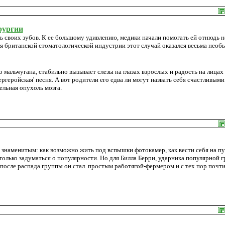
рургии
ь своих зубов. К ее большому удивлению, медики начали помогать ей отнюдь н
ля британской стоматологической индустрии этот случай оказался весьма нео
мальчугана, стабильно вызывает слезы на глазах взрослых и радость на лицах 
ергеройская' песня. А вот родители его едва ли могут назвать себя счастливыми 
ельная опухоль мозга.
 знаменитым: как возможно жить под вспышки фотокамер, как вести себя на пу
 только задуматься о популярности. Но для Билла Берри, ударника популярной 
 после распада группы он стал. простым работягой-фермером и с тех пор почти