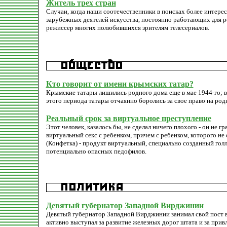
Житель трех стран
Случаи, когда наши соотечественники в поисках более интере
зарубежных деятелей искусства, постоянно работающих для ро
режиссер многих полюбившихся зрителям телесериалов.
Кто говорит от имени крымских татар?
Крымские татары лишились родного дома еще в мае 1944-го; 
этого периода татары отчаянно боролись за свое право на р
Реальный срок за виртуальное преступление
Этот человек, казалось бы, не сделал ничего плохого - он не гр
виртуальный секс с ребенком, причем с ребенком, которого не
(Конфетка) - продукт виртуальный, специально созданный го
потенциально опасных педофилов.
Девятый губернатор Западной Вирджинии
Девятый губернатор Западной Вирджинии занимал свой пост в
активно выступал за развитие железных дорог штата и за при