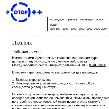
о конкурсе
правила
номинации
пресс-
центр
хроники:
1999
,
2000
,
2002
,
2003
,
2005
,
2007
Правила
Рабочая схема
Номинаторами и участниками голосования в первом туре
являются подписчики дискуссионного мейл-листа
Международного союза интернет-деятелей «ЕЖЕ» (
ЕЖЕ-лист
).
В первом туре параллельно выполняются две процедуры:
1. Выборы жюри конкурса.
2. Номинирование участников конкурса от имени ЕЖЕ-
сообщества (холодный старт).
Во втором туре жюри конкурса, избранное в первом туре,
определяет финалистов по номинациям. Номинанты, прошедши
во второй тур через холодный старт первого тура, стартуют
с нулем голосов и не имеют преимуществ перед номинантами,
выдвинутыми жюри во втором туре.