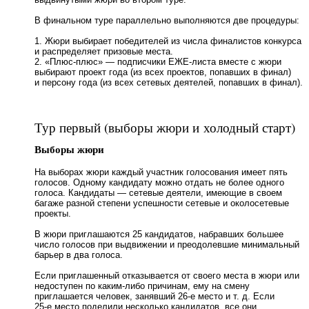
В финальном туре параллельно выполняются две процедуры:
1. Жюри выбирает победителей из числа финалистов конкурса
и распределяет призовые места.
2. «Плюс-плюс» — подписчики ЕЖЕ-листа вместе с жюри
выбирают проект года (из всех проектов, попавших в финал)
и персону года (из всех сетевых деятелей, попавших в финал).
Тур первый (выборы жюри и холодный старт)
Выборы жюри
На выборах жюри каждый участник голосования имеет пять
голосов. Одному кандидату можно отдать не более одного
голоса. Кандидаты — сетевые деятели, имеющие в своем
багаже разной степени успешности сетевые и околосетевые
проекты.
В жюри приглашаются 25 кандидатов, набравших большее
число голосов при выдвижении и преодолевшие минимальный
барьер в два голоса.
Если приглашенный отказывается от своего места в жюри или
недоступен по каким-либо причинам, ему на смену
приглашается человек, занявший
26-е место
и т. д. Если
25-е место
поделили несколько кандидатов, все они