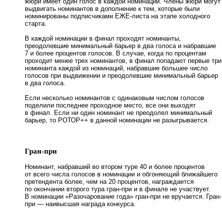
жюри имеет один голос в каждой номинации. Члены жюри могут
выдвигать номинантов в дополнение к тем, которые были
номинированы подписчиками ЕЖЕ-листа на этапе холодного
старта.
В каждой номинации в финал проходят номинанты,
преодолевшие минимальный барьер в два голоса и набравшие
7 и более процентов голосов. В случае, когда по процентам
проходит менее трех номинантов, в финал попадают первые три
номинанта каждой из номинаций, набравшие большее число
голосов при выдвижении и преодолевшие минимальный барьер
в два голоса.
Если несколько номинантов с одинаковым числом голосов
поделили последнее проходное место, все они выходят
в финал. Если ни один номинант не преодолел минимальный
барьер, то РОТОР++ в данной номинации не разыгрывается.
Гран-при
Номинант, набравший во втором туре 40 и более процентов
от всего числа голосов в номинации и обгоняющий ближайшего
претендента более, чем на 20 процентов, награждается
по окончании второго тура гран-при и в финале не участвует.
В номинации «Разочарование года» гран-при не вручается. Гран-
при — наивысшая награда конкурса.