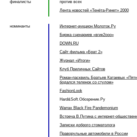
финалисты
против всех
Лента новостей «Тенёта-Ринет» 2000
номинанты
Интернет-аукцион Молоток.Ру
Биржа сценариев «вгик2ооо»
DOWN.RU
Сайт фильма «Брат 2»
Журнал «Итоги»
Клуб Приличных Сайтов
Роман-пасквиль Братьев Катаевых «Пят
бодался теленок со стулом»
FashionLook
Hard&Soft.Обозрение.Ру
Warrax Black Fire Pandemonium
Встреча В.Путина с интернет-обществен
Записки доброго стоматолога
Праворульные автомобили в России