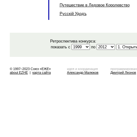
Путешествие в Ледовое Королевство
Русскiй Удодъ
Ретроспектива конкурса:
показать с
по
© 1997–2023 Союз «ЕЖЕ»
идея и координация
программирован
about EZHE
|
карта сайта
Александр Малюков
Дмитрий Леонов