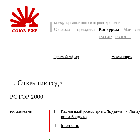
Международный союз интернет-деятелей
О союзе
Периодика
Конкурсы
Мейл-ли
РОТОР
РОТОР++
Прямой эфир
Номинации
1. Открытие года
POTOP 2000
победители
I
Рекламный ролик для «Яндекса» с Лебе
роли бандита
II
Internet.ru