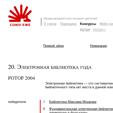
Международный союз интернет-деятелей
О союзе
Периодика
Конкурсы
Мейл-ли
РОТОР
РОТОР++
Прямой эфир
Номинации
20. Электронная библиотека года
РОТОР 2004
Электронная библиотека — это систематиз
библиотечного типа нет места в данной ном
победители
I
Библиотека Максима Мошкова
II
Фундаментальная электронная библиоте
литература и фольклор»