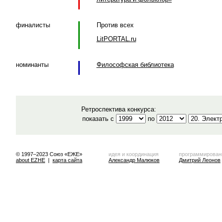
финалисты
Против всех
LitPORTAL.ru
номинанты
Философская библиотека
Ретроспектива конкурса:
показать с
по
© 1997–2023 Союз «ЕЖЕ»
идея и координация
программирован
about EZHE
|
карта сайта
Александр Малюков
Дмитрий Леонов