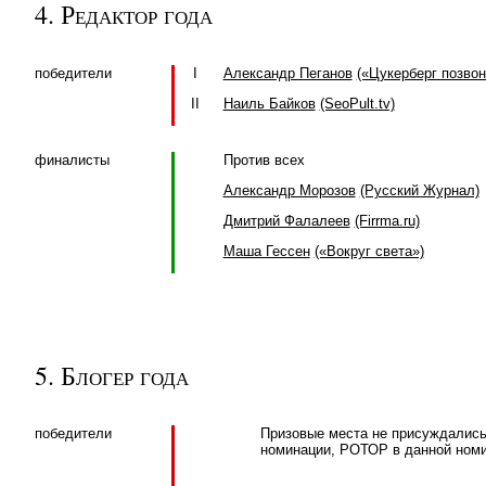
4. Редактор года
победители
I
Александр Пеганов
(«Цукерберг позвон
II
Наиль Байков
(SeoPult.tv)
финалисты
Против всех
Александр Морозов
(Русский Журнал)
Дмитрий Фалалеев
(Firrma.ru)
Маша Гессен
(«Вокруг света»)
5. Блогер года
победители
Призовые места не присуждались 
номинации, РОТОР в данной номи