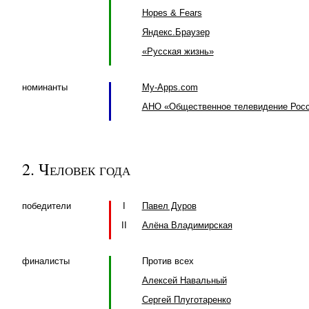
Hopes & Fears
Яндекс.Браузер
«Русская жизнь»
номинанты
My-Apps.com
АНО «Общественное телевидение Рос
2. Человек года
победители
I
Павел Дуров
II
Алёна Владимирская
финалисты
Против всех
Алексей Навальный
Сергей Плуготаренко