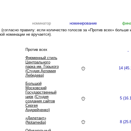
номинатор
номинирование
фин
(согласно правилу: если количество голосов за «Против всех» больше 
ой номинации не вручается).
Против всех
-
Фирменный стиль
Центрального
парка им. Горького
14 (45
(Студия Артемия
Лебедева)
Большой
Московский
Государственный
цирк
(Студия
5 (16.
создания сайтов
Сергея
Андрейченко)
«Дилетант»
8 (25.
(Notamedia)
Официальный