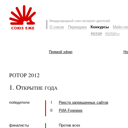
Международный союз интернет-деятелей
О союзе
Периодика
Конкурсы
Мейл-ли
РОТОР
РОТОР++
Прямой эфир
Но
РОТОР 2012
1. Открытие года
победители
I
Реестр запрещенных сайтов
II
РИА Fognews
финалисты
Против всех