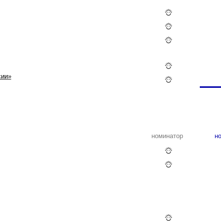
сии»
номинатор
но