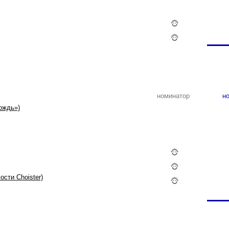
номинатор
но
ождь»)
сти Choister)