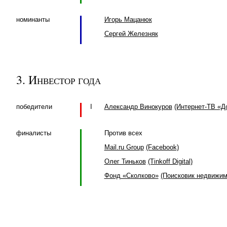
номинанты
Игорь Мацанюк
Сергей Железняк
3. Инвестор года
победители
I
Александр Винокуров
(Интернет-ТВ «Д
финалисты
Против всех
Mail.ru Group
(Facebook)
Олег Тиньков
(Tinkoff Digital)
Фонд «Сколково»
(Поисковик недвижимо