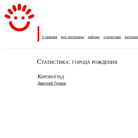
о галерее
все экспонаты
рейтинг
статистика
экспона
Статистика: города рождения
Кировоград
Дмитрий Пучков