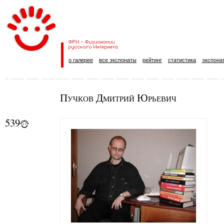
о галерее
все экспонаты
рейтинг
статистика
экспона
Пучков Дмитрий Юрьевич
539