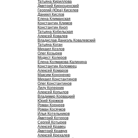
Татьяна Кириллова
Дмитрий Кирноценский
Георгий (Юра) Киселев
Даниил Кислов
Елена Климанская
Константин Климов
Константин Кноп
Татьяна Кобельская
Алексей Ковалев
Владислав Даниэль Ковалевский
Татьяна Коган
Михаил Козлов
Олег Козырев
Модест Колеров
Елена Колмакова-Калинина
Константин Коломеец
Алексей Комаров
Максим Кононенко
Михаил Константинов
Олег Константинов
Лилу Коперник
Алексей Копылов
Владимир Корвацкий
Юрий Коржков
Роман Корнеев
Роман Косячков
Илья Котельников
Дмитрий Котеров
Сергей Котырев
Алексей Кравец
Дмитрий Кравчук
Алексей Крехалев