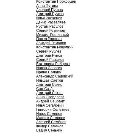
Константин Прохорцев
Анна Путина
Алексей Пучков
Дмитрий Пучков
Илья Рабченок
Денис Разваляев
Рустам Расулов
Сергей Резников
Михаил Рогальский
Павел Рогожин
Аркадий Романов
Константин Рощупкин
Сергей Рублёв
Дмитрий Рунов
Сергей Рыжиков
Екатерина Рябцева
Йован Савович
Ирина Садова
Александр Садовский
Ильшат Саетов
Дмитрий Салко
Сап-Са-Дэ
Дмитрий Сатин
Анна Свердлова
Андрей Себрант
Илья Сегалович
Григорий Селезнев
Игорь Семенов
Максим Семенов
Алексей Семёнов
Фёдор Семёнов
Вадим Сенькин