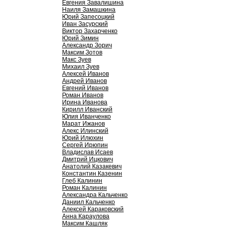
Евгения Завалишина
Наиля Замашкина
Юрий Запесоцкий
Иван Засурский
Виктор Захарченко
Юрий Зимин
Александр Зорич
Максим Зотов
Макс Зуев
Михаил Зуев
Алексей Иванов
Андрей Иванов
Евгений Иванов
Роман Иванов
Ирина Иванова
Кирилл Иванский
Юлия Иванченко
Марат Ижанов
Алекс Илинский
Юрий Илюхин
Сергей Ирюпин
Владислав Исаев
Дмитрий Ицкович
Анатолий Казакевич
Константин Казенин
Глеб Калинин
Роман Калинин
Александра Кальченко
Даниил Кальченко
Алексей Караковский
Анна Караулова
Максим Кашляк