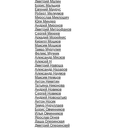
Дмитрий Малин
Борис Мальцев
Евгений Маурус
Роберт Мелкумов
Мирослав Миклошич
Юля Миндер
Андрей Миронов
Дмитрий Митрофанов
Сергей Михеев
Аркадий Морейнис
Кирилл Мошков
Максим Мошков
Тамаз Мургулия
Феликс Мучник
Александр Мясков
Алексей Н
Дмитрий Навоша
Александр Назаров
Александр Наумов
Максим Немцов
Антон Никитин
Татьяна Никонова
Андрей Новиков
Сергей Новиков
Андрей Новохатько
Антон Носик
Тимур Нуруллаев
Борис Овчинников
Илья Овчинников
Ярослав Огнев
Даша Олеринская
Дмитрий Олеринский