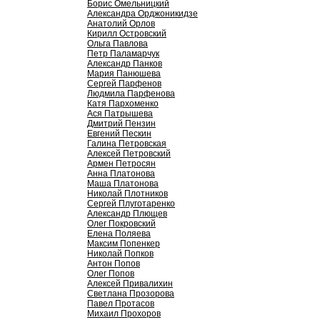
Борис Омельницкий
Александра Орджоникидзе
Анатолий Орлов
Кирилл Островский
Ольга Павлова
Петр Паламарчук
Александр Панков
Мария Панюшева
Сергей Парфенов
Людмила Парфенова
Катя Пархоменко
Ася Патрышева
Дмитрий Пензин
Евгений Пескин
Галина Петровская
Алексей Петровский
Армен Петросян
Анна Платонова
Маша Платонова
Николай Плотников
Сергей Плуготаренко
Александр Плющев
Олег Покровский
Елена Поляева
Максим Попенкер
Николай Попков
Антон Попов
Олег Попов
Алексей Привалихин
Светлана Прозорова
Павел Протасов
Михаил Прохоров