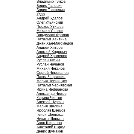
Владимир Тучков
Борис Тылевич
Борис Тышкевич
Удав
Андрей Удалов
Олег Ульянский
Прохор Утишев
Михаил Ушаков
Владислав Фролов
Наталья Хайтина
Джан Хан-Магомедов
Андрей Хитров
Алексей Ходорыч
Андрей Хроленок
Руслан Хузин
Руслан Чачанов
Михаил Чеканов
Сергей Черепанов
Павел Черкашин
Мария Черницкая
Наталья Чернявская
Ирина Чефранова
Александр Чижов
Кирилл Чистов
Алексей Чурсин
Мария Шалина
Ярослав Швецов
Генри Шеппард
Никита Шерман
Баян Ширянов
Анатолий Шкред
Денис Шумаков