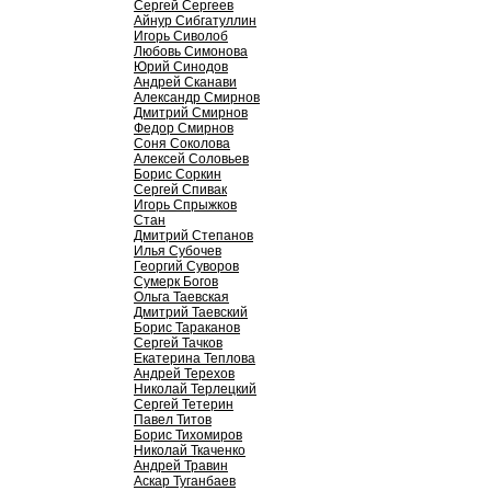
Сергей Сергеев
Айнур Сибгатуллин
Игорь Сиволоб
Любовь Симонова
Юрий Синодов
Андрей Сканави
Александр Смирнов
Дмитрий Смирнов
Федор Смирнов
Соня Соколова
Алексей Соловьев
Борис Соркин
Сергей Спивак
Игорь Спрыжков
Стан
Дмитрий Степанов
Илья Субочев
Георгий Суворов
Сумерк Богов
Ольга Таевская
Дмитрий Таевский
Борис Тараканов
Сергей Тачков
Екатерина Теплова
Андрей Терехов
Николай Терлецкий
Сергей Тетерин
Павел Титов
Борис Тихомиров
Николай Ткаченко
Андрей Травин
Аскар Туганбаев