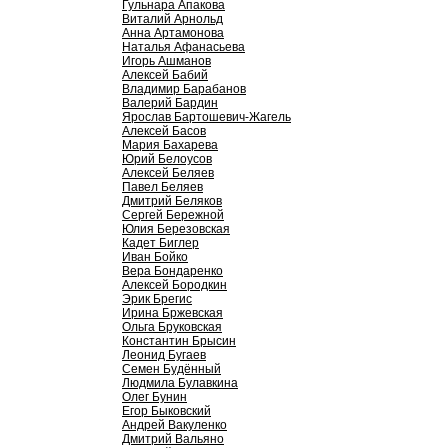
Гульнара Апакова
Виталий Арнольд
Анна Артамонова
Наталья Афанасьева
Игорь Ашманов
Алексей Бабий
Владимир Барабанов
Валерий Бардин
Ярослав Бартошевич-Жагель
Алексей Басов
Мария Бахарева
Юрий Белоусов
Алексей Беляев
Павел Беляев
Дмитрий Беляков
Сергей Бережной
Юлия Березовская
Кадет Биглер
Иван Бойко
Вера Бондаренко
Алексей Бородкин
Эрик Брегис
Ирина Бржевская
Ольга Бруковская
Константин Брысин
Леонид Бугаев
Семен Будённый
Людмила Булавкина
Олег Бунин
Егор Быковский
Андрей Вакуленко
Дмитрий Вальяно