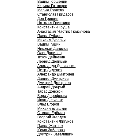
Вадим Горшенин
Кирилл Готовцев
Мария Грачева
Станислав Гридасов
Ден Гришин
Наталья Гришкина
Константин Груша
Анастасия 'Настик' Грызунова
Павел Губарев
Михаил Гуревич
Вадим Гущин
Николай Данилов
Олег Данилов
Тихон Дейнекин
Леонид Делицын
Александр Денисенко
Петр Диденко
Александр Дмитриев
Даниил Дмитриев
Дмитрий Дмитриев
Андрей Добрый
Тарас Донской
Вера Дорофеева
Иван Дьяченко
Влад Егоров
Михаил Елашкин
Степан Ерёмин
Георгий Жердев
Константин Жигунов
Павел Житнюк
Юлия Забарова
Дмитрий Завалишин