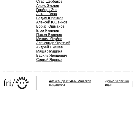
Стас Щербаков
Алекс Экслер
Герберт Эш
Антон Юлов
Вадим Юренков
Алексей Юшенков
Борис Юшманов
Егор Яковлев
Павел Яковлев
Михаил Якубов
Александр Якутский
Андрей Якушев
Маша Якушина
Василь Ярошевич
Сергей Яценко
Александр «САМ» Малюков
Денис Усатенко
поддержка
идея