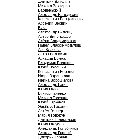
Дмитрий Ватолин
Михаил Вахтеров
Вдовеньский
Александр Венедюхин
Константин Венцлавович
Арсений Веснин
Вика
Александр Виленц
Артур Виноградов
Алёна Владимирская
Павел Власов-Мрдуляш
Ася Власова
Антон Волнухин
Аркадий Волож
Владимир Волошин
Юрий Волошин
Константин Воронов
Игорь Ворошилов
Ирина Ворошилова
Александр Гагин
Юлия Гадас
Виктор Галенко
Михаил Галушко
Юрий Гаркунов
Эльбрус Гасанов
Артём Геллер
Мария Говорун
Дмитрий Голомолзин
Юлия Голубева
Александр Голубчиков
Александр Горный
Дмитрий Горчев