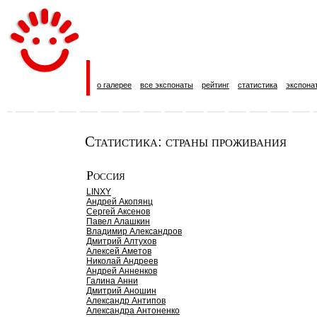
о галерее
все экспонаты
рейтинг
статистика
экспона
Статистика: страны проживания
Россия
LINXY
Андрей Акопянц
Сергей Аксенов
Павел Алашкин
Владимир Александров
Дмитрий Алтухов
Алексей Аметов
Николай Андреев
Андрей Анненков
Галина Анни
Дмитрий Аношин
Александр Антипов
Александра Антоненко