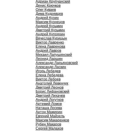
Адриан Крупчанский
Денис Крючков
Олег Куваев
Дима Кудрявцев
Андрей Кузин
Максим Кузнецов
Андрей Кузьмин
Дмитрий Кузьмин
Андрей Купряхин
Вячеслав Курицын
Виктор Лавренко
Елена Лавренова
Андрей Лавров
Михаил Лапушинский
Леонид Ларшин
Александр Ларьяновский
Александр Ласкин
Игорь Лебедев
Елена Лебедева
Виктор Лебоев
Анатолий Левенчук
Дмитрий Леонов
Борис Лифановский
Дмитрий Лихачев
Андрей Логутков
Артемий Ломов
Наташа Лосева
Антон Мажирин
Евгений Майзель
Максим Макаренков
Рубен Макаров
Сергей Малахов