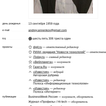
день рожденья
13 сентября 1959 года
e-mail
andrey.annenkov@gmail.com
icq
шесть пять 306 триста один
проекты
digit.ru
—
ответственный редактор
РИАН, редакция "Новости технологий"
—
ответственн
iToday.ru
—
главный редактор
«Вебпланета»
—
колумнист
Газета.Ru
—
колумнист
«Известия»
—
ведущий
Авторская рубрика
«Известия»
—
редактор
Полоса «Информационные технологии»
«Известия»
—
редактор
Полоса «Интернет»
публикации
BusinessWeek Россия —
колумнист, обозреватель
Журнал «Профиль» / Hi-tech —
обозреватель