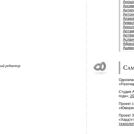
Аноши
Ансим
Антип
Антон
Апако
Армал
Арнол
Артам
Артём
Аслан
Афана
Ашман
Сам
ый редактор
Одноклас
«Разоча
Студия 
года»;
2
Проект c
«Юморис
Проект 
«Хард’н’
технолог