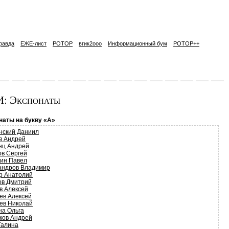
равда
ЕЖЕ-лист
РОТОР
вгик2ooo
Информационный бум
РОТОР++
: Экспонаты
наты на букву «А»
нский Даниил
в Андрей
нц Андрей
ов Сергей
ин Павел
андров Владимир
р Анатолий
ов Дмитрий
в Алексей
ев Алексей
ев Николай
на Ольга
ков Андрей
Галина