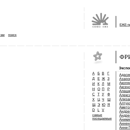
ЕЖЕ-п
там
поиск
ФРИ
Экспо
А
Б
В
Г
Адаси
Д
Е
Ж
З
Азаро
Акопя
И
К
Л
М
Аксен
Н
О
П
Р
Алашк
С
Т
У
Ф
Алекс
Ализа
Х
Ц
Ч
Ш
Алтух
Щ
Э
Ю
Я
Амето
D
L
V
Андре
самые
Андре
посещаемые
Аники
Аннен
Анни 