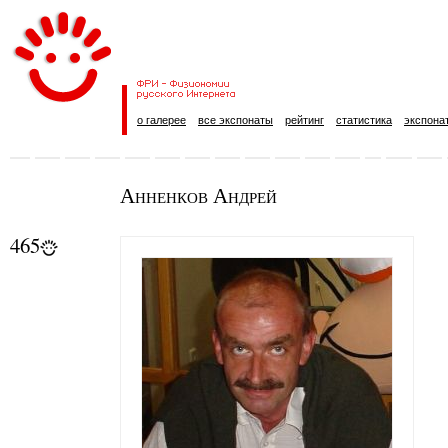
о галерее
все экспонаты
рейтинг
статистика
экспона
Анненков Андрей
465