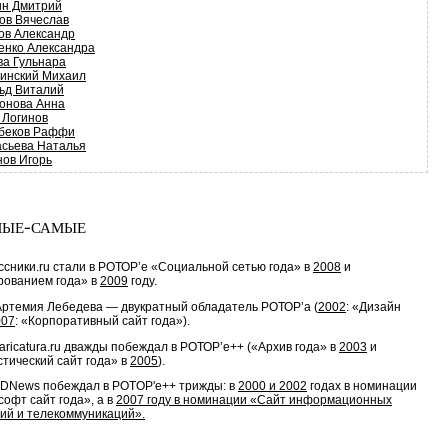
н Дмитрий
ов Вячеслав
ов Александр
енко Александра
ва Гульнара
инский Михаил
ьд Виталий
онова Анна
 Логинов
беков Раффи
сьева Наталья
ов Игорь
ые-самые
сники.ru стали в РОТОР’e «Социальной сетью года» в
2008
и
рованием года» в
2009
году.
Артемия Лебедева — двукратный обладатель РОТОР’a (
2002
: «Дизайн
007
: «Корпоративный сайт года»).
aricatura.ru дважды побеждал в РОТОР’e++ («Архив года» в
2003
и
тический сайт года» в
2005
).
3DNews побеждал в POTOP'е++ трижды: в
2000
и
2002
годах в номинации
софт сайт года», а в
2007
году в номинации «Сайт информационных
ий и телекоммуникаций».