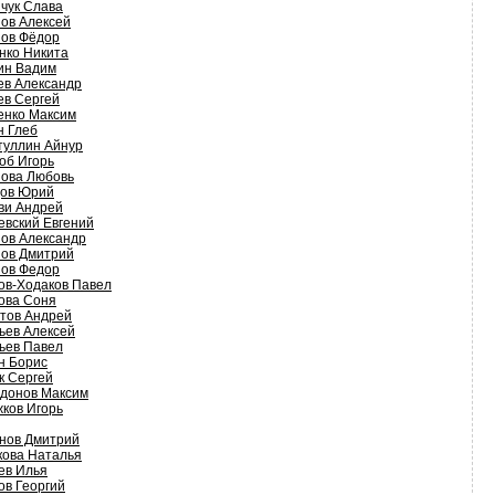
чук Слава
ов Алексей
ов Фёдор
нко Никита
ин Вадим
ев Александр
ев Сергей
енко Максим
н Глеб
туллин Айнур
об Игорь
ова Любовь
ов Юрий
ви Андрей
евский Евгений
ов Александр
ов Дмитрий
ов Федор
ов-Ходаков Павел
ова Соня
тов Андрей
ьев Алексей
ьев Павел
н Борис
к Сергей
донов Максим
ков Игорь
нов Дмитрий
кова Наталья
ев Илья
ов Георгий