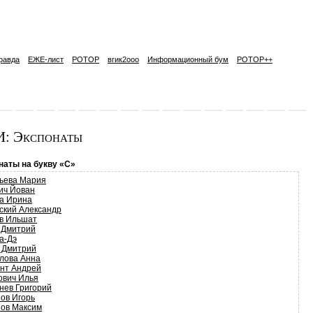
равда
ЕЖЕ-лист
РОТОР
вгик2ooo
Информационный бум
РОТОР++
: Экспонаты
наты на букву «С»
ьева Мария
ич Йован
а Ирина
ский Александр
в Ильшат
 Дмитрий
а-Дэ
 Дмитрий
лова Анна
нт Андрей
ович Илья
нев Григорий
ов Игорь
ов Максим