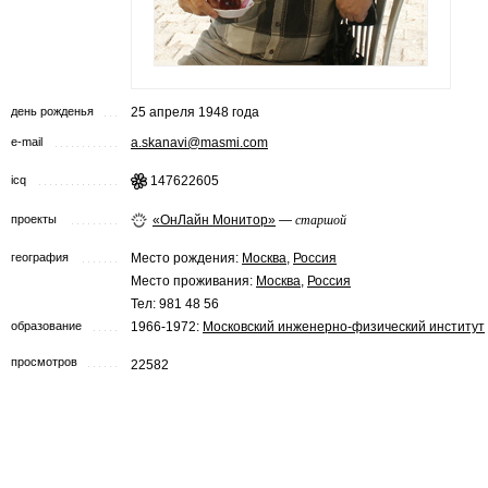
день рожденья
25 апреля 1948 года
e-mail
a.skanavi@masmi.com
icq
147622605
проекты
«ОнЛайн Монитор»
—
старшой
география
Место рождения:
Москва
,
Россия
Место проживания:
Москва
,
Россия
Тел: 981 48 56
образование
1966-1972:
Московский инженерно-физический институт
просмотров
22582