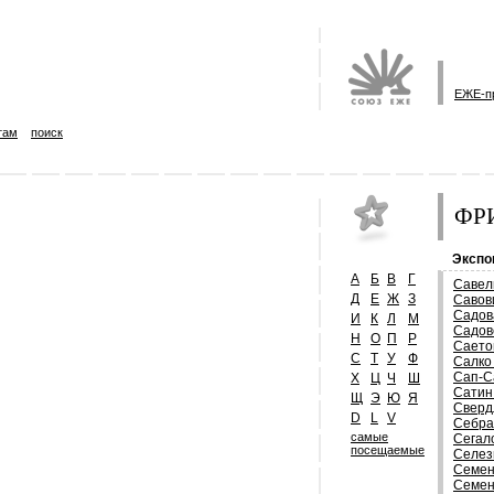
ЕЖЕ-п
там
поиск
ФРИ
Экспо
А
Б
В
Г
Савел
Д
Е
Ж
З
Савов
Садов
И
К
Л
М
Садов
Н
О
П
Р
Саето
С
Т
У
Ф
Салко
Сап-С
Х
Ц
Ч
Ш
Сатин
Щ
Э
Ю
Я
Сверд
D
L
V
Себра
самые
Сегал
посещаемые
Селез
Семен
Семен