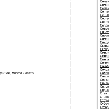
Семен
Семён
Семён
Сенче
Сеньк
Серге
Серге
Серги
Сетки
Сибга
Сивол
Симон
Синод
Скана
Скляр
Смирн
Смирн
Смирн
Сокол
Сокол
Солда
(МИФИ, Москва, Россия)
Солов
Солов
Сорки
Спива
Спири
Спрыж
Стан
Степа
Струч
Субоч
Сувор