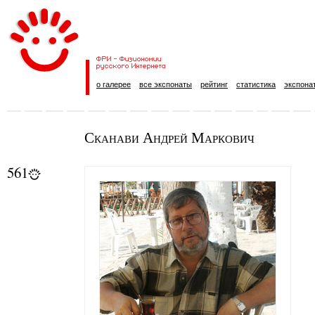
о галерее
все экспонаты
рейтинг
статистика
экспона
Сканави Андрей Маркович
561