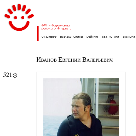
о галерее
все экспонаты
рейтинг
статистика
экспона
Иванов Евгений Валерьевич
521