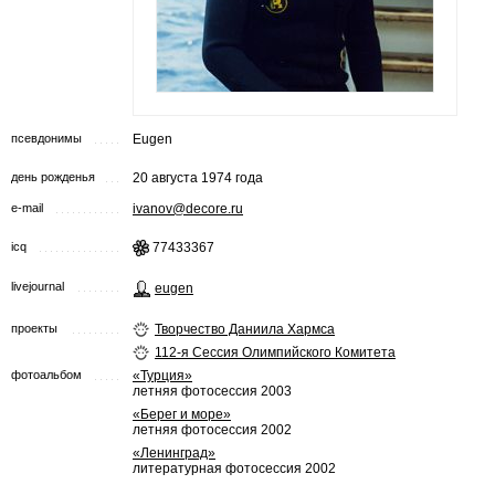
псевдонимы
Eugen
день рожденья
20 августа 1974 года
e-mail
ivanov@decore.ru
icq
77433367
livejournal
eugen
проекты
Творчество Даниила Хармса
112-я Сессия Олимпийского Комитета
фотоальбом
«Турция»
летняя фотосессия 2003
«Берег и море»
летняя фотосессия 2002
«Ленинград»
литературная фотосессия 2002