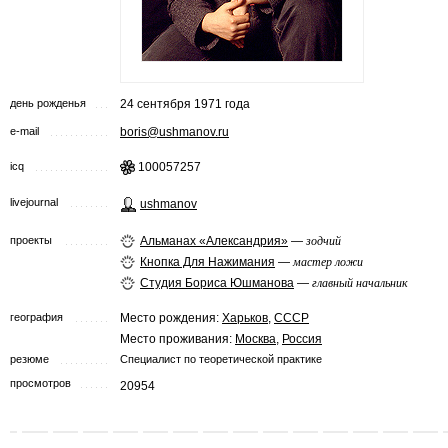
день рожденья
24 сентября 1971 года
e-mail
boris@ushmanov.ru
icq
100057257
livejournal
ushmanov
проекты
Альманах «Александрия»
—
зодчий
Кнопка Для Нажимания
—
мастер ложи
Студия Бориса Юшманова
—
главный начальник
география
Место рождения:
Харьков
,
СССР
Место проживания:
Москва
,
Россия
резюме
Специалист по теоретической практике
просмотров
20954