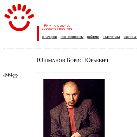
о галерее
все экспонаты
рейтинг
статистика
экспона
Юшманов Борис Юрьевич
499