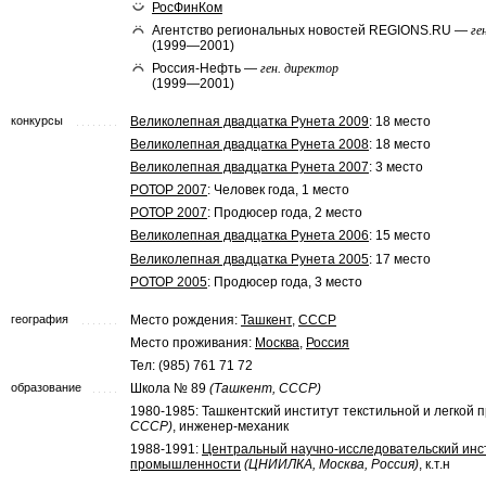
РосФинКом
Агентство региональных новостей REGIONS.RU —
ге
(1999—2001)
Россия-Нефть —
ген. директор
(1999—2001)
конкурсы
Великолепная двадцатка Рунета 2009
: 18 место
Великолепная двадцатка Рунета 2008
: 18 место
Великолепная двадцатка Рунета 2007
: 3 место
РОТОР 2007
: Человек года, 1 место
РОТОР 2007
: Продюсер года, 2 место
Великолепная двадцатка Рунета 2006
: 15 место
Великолепная двадцатка Рунета 2005
: 17 место
РОТОР 2005
: Продюсер года, 3 место
география
Место рождения:
Ташкент
,
СССР
Место проживания:
Москва
,
Россия
Тел: (985) 761 71 72
образование
Школа № 89
(Ташкент, СССР)
1980-1985: Ташкентский институт текстильной и легко
СССР)
, инженер-механик
1988-1991:
Центральный научно-исследовательский инст
промышленности
(ЦНИИЛКА, Москва, Россия)
, к.т.н