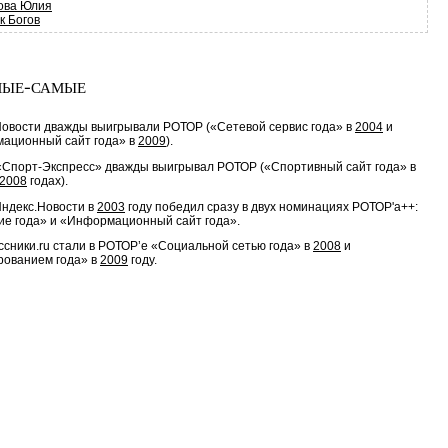
ова Юлия
к Богов
ые-самые
Новости дважды выигрывали РОТОР («Сетевой сервис года» в
2004
и
ационный сайт года» в
2009
).
«Спорт-Экспресс» дважды выигрывал РОТОР («Спортивный сайт года» в
2008
годах).
Яндекс.Новости в
2003
году победил сразу в двух номинациях РОТОР'a++:
ие года» и «Информационный сайт года».
сники.ru стали в РОТОР’e «Социальной сетью года» в
2008
и
рованием года» в
2009
году.