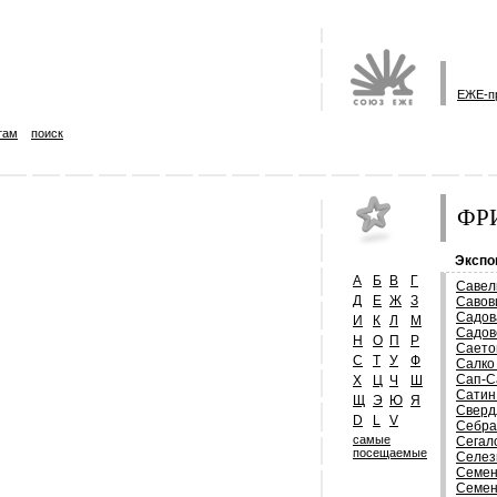
ЕЖЕ-п
там
поиск
ФРИ
Экспо
А
Б
В
Г
Савел
Д
Е
Ж
З
Савов
Садов
И
К
Л
М
Садов
Н
О
П
Р
Саето
С
Т
У
Ф
Салко
Сап-С
Х
Ц
Ч
Ш
Сатин
Щ
Э
Ю
Я
Сверд
D
L
V
Себра
самые
Сегал
посещаемые
Селез
Семен
Семен