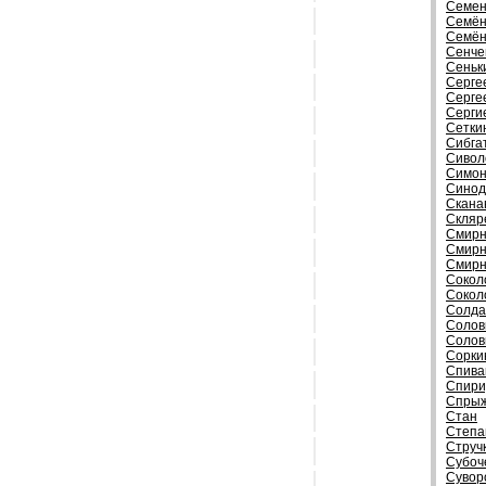
Семен
Семён
Семён
Сенче
Сеньк
Серге
Серге
Серги
Сетки
Сибга
Сивол
Симон
Синод
Скана
Скляр
Смирн
Смирн
Смирн
Сокол
Сокол
Солда
Солов
Солов
Сорки
Спива
Спири
Спрыж
Стан
Степа
Струч
Субоч
Сувор