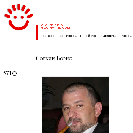
о галерее
все экспонаты
рейтинг
статистика
экспона
Соркин Борис
571