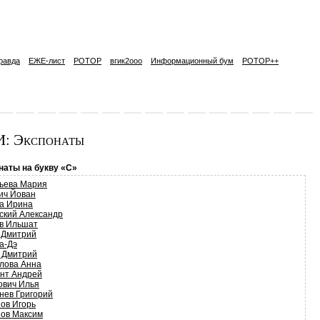
равда
ЕЖЕ-лист
РОТОР
вгик2ooo
Информационный бум
РОТОР++
: Экспонаты
наты на букву «С»
ьева Мария
ич Йован
а Ирина
ский Александр
в Ильшат
 Дмитрий
а-Дэ
 Дмитрий
лова Анна
нт Андрей
ович Илья
нев Григорий
ов Игорь
ов Максим