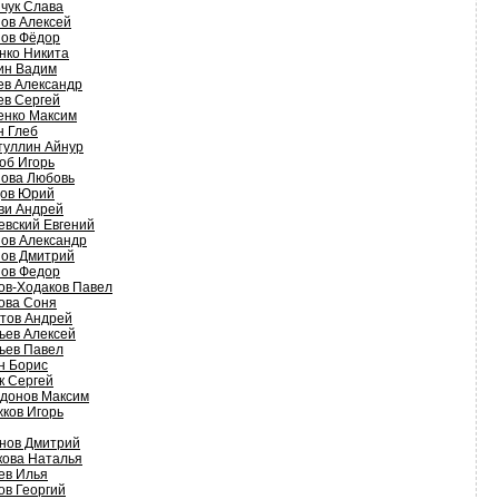
чук Слава
ов Алексей
ов Фёдор
нко Никита
ин Вадим
ев Александр
ев Сергей
енко Максим
н Глеб
туллин Айнур
об Игорь
ова Любовь
ов Юрий
ви Андрей
евский Евгений
ов Александр
ов Дмитрий
ов Федор
ов-Ходаков Павел
ова Соня
тов Андрей
ьев Алексей
ьев Павел
н Борис
к Сергей
донов Максим
ков Игорь
нов Дмитрий
кова Наталья
ев Илья
ов Георгий