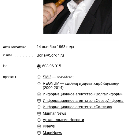
день рожденья
14 октября 1963 года
e-mail
Boris@Sorkin.ru
icq
608 96 015
проекты
SMI2
—
совладелец
REGNUM
—
владелец и управляющий директор
(2000-2014)
Информационное агентство «ВолгаИнформ»
Информационное агентство «СеверИнформ»
Информационное агентство «Балтика»
MurmanNews
Архангельские Новости
KNews
МариNews