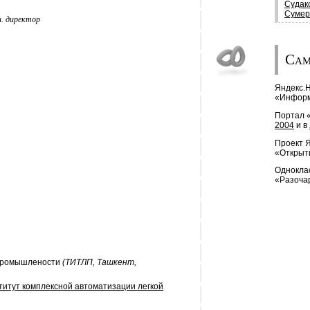
Судак
Сумер
н. директор
Сам
Яндекс.
«Информ
Портал 
2004
и в
Проект 
«Открыт
Одноклас
«Разоча
й промышлености
(ТИТЛП, Ташкент,
итут комплексной автоматизации легкой