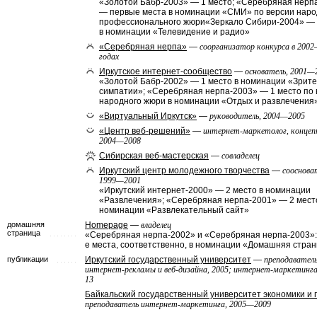
«Золотой Бабр-2003» — 1 место; «Серебряная нерп
— первые места в номинации «СМИ» по версии наро
профессионального жюри«Зеркало Сибири-2004» — 
в номинации «Телевидение и радио»
«Серебряная нерпа»
—
соорганизатор конкурса в 200
годах
Иркутское интернет-сообщество
—
основатель, 2001—
«Золотой Бабр-2002» — 1 место в номинации «Зрите
симпатии»; «Серебряная нерпа-2003» — 1 место по 
народного жюри в номинации «Отдых и развлечения
«Виртуальный Иркутск»
—
руководитель, 2004—2005
«Центр веб-решений»
—
интернет-маркетолог, концеп
2004—2008
Сибирская веб-мастерская
—
совладелец
Иркутский центр молодежного творчества
—
сооснова
1999—2001
«Иркутский интернет-2000» — 2 место в номинации
«Развлечения»; «Серебряная нерпа-2001» — 2 мест
номинации «Развлекательный сайт»
домашняя
Homepage
—
владелец
страница
«Серебряная нерпа-2002» и «Серебряная нерпа-2003»: 
е места, соответственно, в номинации «Домашняя стра
публикации
Иркутский государственный университет
—
преподавател
интернет-рекламы и веб-дизайна, 2005; интернет-маркетинга
13
Байкальский государственный университет экономики и 
преподаватель интернет-маркетинга, 2005—2009