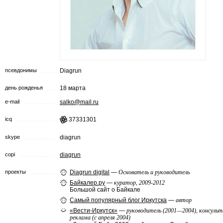
псевдонимы
Diagrun
день рожденья
18 марта
e-mail
salko@mail.ru
icq
37331301
skype
diagrun
copi
diagrun
проекты
Diagrun digital
—
Основатель и руководитель
Байкалер.ру
—
куратор, 2009-2012
Большой сайт о Байкале
Самый популярный блог Иркутска
—
автор
«Вести-Иркутск»
—
руководитель (2001—2004), консуль
реклама (с апреля 2004)