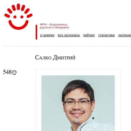
о галерее
все экспонаты
рейтинг
статистика
экспона
Салко Дмитрий
548