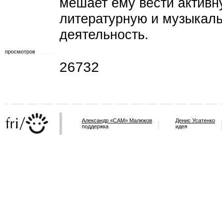
мешает ему вести активн
литературную и музыкал
деятельность.
просмотров
26732
Александр «САМ» Малюков
Денис Усатенко
поддержка
идея