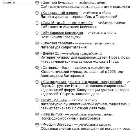
проекты
«Цветной Бульвар»
—
создатель и админ
Сайт выпускников факультета педагогики и психолог
«Кипарисовый ларец»
—
создатель и админ
Литературная мастерская Ольги Татариновой
«Самый тихий на свете музей»
—
создатель и админ
Сайт памяти Анатолия Кобенкова
Сайт Кирилла Ковальджи
—
создатель и админ
Поэт Кирилл Ковальджи
«Шоковая терапия»
—
владелец и разработчик
Литература сопротивления
«Дорога 21»
—
владелец и разработчик
Интернет-журнал для одарённых детей. Проза, поэз
литературная критика авторов моложе 21 года
«Сатирикон-бис»
—
владелец и разработчик
Юмористический журнал, основанный в 2003 году
Александром Викторовым
«Книгоиздание: для тех, кто делает книгу живой»
—
с
Первый в русском Интернете специализированный
издательский форум. Консультации для литераторов
издателей. Секреты книжного дела
«Точка Зрения»
—
владелец и админ
Литературно-публицистический журнал, существующ
разных вариантах с октября 2000 года.
«Наш выпуск»
—
учредитель, владелец и админ
Поиск однокурсников и выпускников
«Русский Эпиграф»
—
учредитель и владелец
Образовательный сайт, посвящённый истории и тео