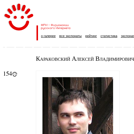
о галерее
все экспонаты
рейтинг
статистика
экспона
Караковский Алексей Владимирови
154