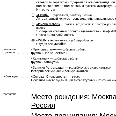
сетевой литературы. Содержит также рекомендации
пользователям по пользованию русским литературн
Интернетом.
«Бекар»
—
учредитель, владелец и админ
Литературный конкурс произведений, написанных о 
«Имена Любви»
—
главный разработчик, заведующий от
поэзии
Экспериментальный проект издательства «Эльф ИП
Союза писателей Москвы.
«WEB-техника»
—
ведущий разработчик
Студия веб-дизайна.
домашняя
«Происшествие»
—
создатель и админ
страница
группа «Происшествие»
«Каникулы»
—
создатель и админ
группа «Каникулы»
«Записки Ретрограда»
—
разработчик и автор текстов
История рок-музыки и рок-музыкантов.
публикации
«Сетевая Словесность»
—
автор
Основное место публикации литературных и критических
география
Место рождения:
Москв
Россия
Место проживания:
Мос