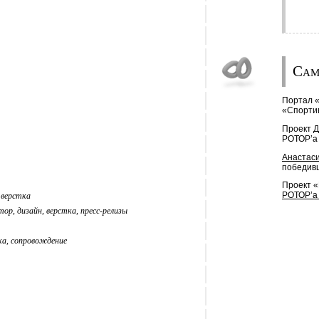
Сам
Портал 
«Спортив
Проект
Д
РОТОР’a 
Анастаси
победивш
Проект 
РОТОР’a
 верстка
тор, дизайн, верстка, пресс-релизы
ка, сопровождение