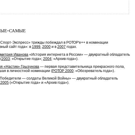
ые-самые
«Спорт-Экспресс» трижды побеждал в РОТОР'е++ в номинации
ный сайт года»: в
1999
,
2000
и в
2007
годах.
митрия Иванова
«История интернета в России» — двукратный обладатель
(
2003
: «Открытие года»;
2004
: «Архив года»).
я «Настик» Грызунова
— первая представительница прекрасного пола,
ая в личностной номинации (
РОТОР 2000
: «Обозреватель года»).
«Победители — солдаты Великой Войны» — двукратный обладатель
 2005
(«Открытие года» и «Архив года»).