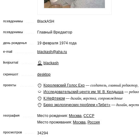
псевдонимы
BlackASH
псевдонимы
Главный Вредактор
день рожденья
19 февраля 1974 года
e-mail
blackash@aha.ru
livejournal
blackash
скриншот
desktop
проекты
Королевский Голос Ехо
—
создатель, главный редактор,
Исследовательский центр им. М. В. Келдыша
—
редак
К.Нефтеком
—
дизайн, верстка, сопровождение
Бюро экологических проблем «Тибет»
—
дизайн, верст
география
Место рождения:
Москва
,
СССР
Место проживания:
Москва
,
Россия
просмотров
34294