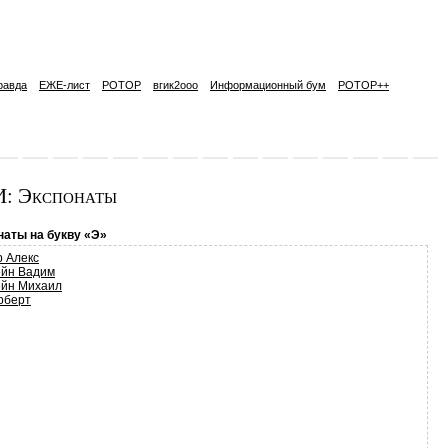
равда
ЕЖЕ-лист
РОТОР
вгик2ooo
Информационный бум
РОТОР++
: Экспонаты
наты на букву «Э»
р Алекс
йн Вадим
йн Михаил
рберт