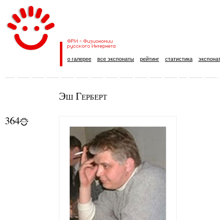
о галерее
все экспонаты
рейтинг
статистика
экспона
Эш Герберт
364