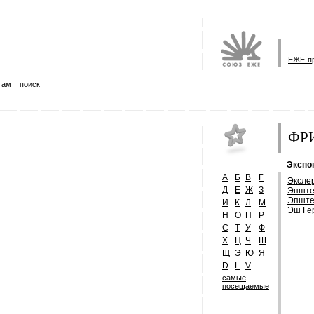
ЕЖЕ-п
там
поиск
ФРИ
Экспо
А
Б
В
Г
Эксле
Д
Е
Ж
З
Эпште
Эпште
И
К
Л
М
Эш Ге
Н
О
П
Р
С
Т
У
Ф
Х
Ц
Ч
Ш
Щ
Э
Ю
Я
D
L
V
самые
посещаемые