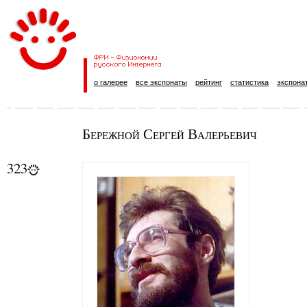
о галерее
все экспонаты
рейтинг
статистика
экспона
Бережной Сергей Валерьевич
323