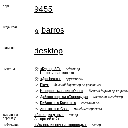
copi
9455
livejournal
barros
скриншот
desktop
проекты
«Курьер SF»
—
редактор
Новости фантастики
«Дон Кихот»
—
оруженосец
PixArt
—
бывший директор по развитию
Интернет-магазин «Озон»
—
бывший директор по разв
Дайвинг-портал «Барракуда»
—
контент-менеджер
Библиотека Камелота
—
составитель
Агентство e-Case
—
менеджер проекта
домашняя
«Взгляд из дюзы»
—
автор
страница
Авторский сайт
публикации
«Маленькие ночные серенады»
—
автор