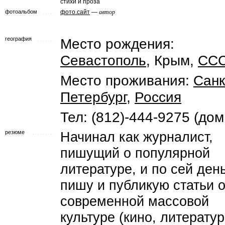
стихи и проза
фотоальбом
фото.сайт
—
автор
география
Место рождения:
Севастополь
, Крым,
СС
Место проживания:
Санк
Петербург
,
Россия
Тел: (812)-444-9275 (дом
резюме
Начинал как журналист,
пишущий о популярной
литературе, и по сей ден
пишу и публикую статьи 
современной массовой
культуре (кино, литератур