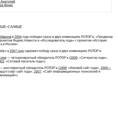
 Анатолий
ов Денис
ые-самые
 Иванов
в
2004
году победил сразу в двух номинациях РОТОР’а: «Продюсер
проектом Яндекс.Новости и «Исследователь года» с проектом «История
а в России».
абр» в
2007 году
одержал победу сразу в двух номинациях РОТОР’а.
слер
— четырехкратный обладатель РОТОР’a (
2000
: «Сетератор года»;
003
: «Сетевой писатель года»).
— шестикратный обладатель РОТОР’a (
1999
: «Игровой сайт года»,
2000—
ард’н’софт сайт года»,
2007
: «Сайт информационных технологий и
уникаций»).