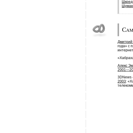
Шкред
Шумак
Сам
Дмитрий
года» с 
интернет
«Хабрах
Алекс Эк
2001—2
3DNews 
2003
: «Х
телекомм