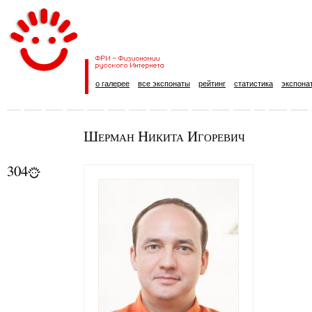
о галерее
все экспонаты
рейтинг
статистика
экспона
Шерман Никита Игоревич
304