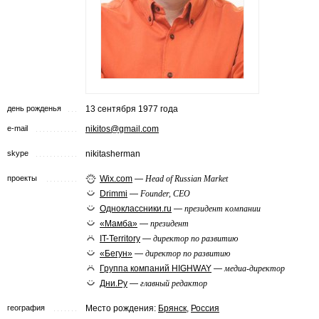
день рожденья
13 сентября 1977 года
e-mail
nikitos@gmail.com
skype
nikitasherman
проекты
Wix.com
—
Head of Russian Market
Drimmi
—
Founder, CEO
Одноклассники.ru
—
президент компании
«Мамба»
—
президент
IT-Territory
—
директор по развитию
«Бегун»
—
директор по развитию
Группа компаний HIGHWAY
—
медиа-директор
Дни.Ру
—
главный редактор
география
Место рождения:
Брянск
,
Россия