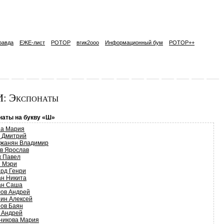
равда
ЕЖЕ-лист
РОТОР
вгик2ooo
Информационный бум
РОТОР++
: Экспонаты
наты на букву «Ш»
а Мария
 Дмитрий
жанян Владимир
в Ярослав
к Павел
 Мэри
рд Генри
н Никита
н Саша
ов Андрей
ин Алексей
ов Баян
 Андрей
никова Мария