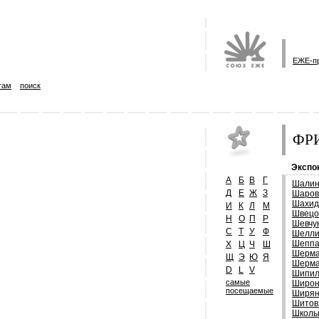
ЕЖЕ-п
там
поиск
ФРИ
Экспо
А
Б
В
Г
Шалин
Д
Е
Ж
З
Шаров
Шахид
И
К
Л
М
Швецо
Н
О
П
Р
Шевчу
С
Т
У
Ф
Шелли
Шеппа
Х
Ц
Ч
Ш
Шерма
Щ
Э
Ю
Я
Шерма
D
L
V
Шипил
самые
Широн
посещаемые
Ширян
Шитов
Школь