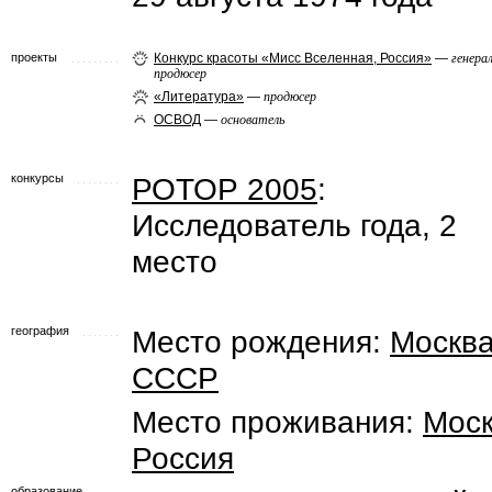
проекты
Конкурс красоты «Мисс Вселенная, Россия»
—
генера
продюсер
«Литература»
—
продюсер
ОСВОД
—
основатель
конкурсы
РОТОР 2005
:
Исследователь года, 2
место
география
Место рождения:
Москв
СССР
Место проживания:
Мос
Россия
образование