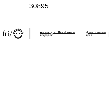
30895
Александр «САМ» Малюков
Денис Усатенко
поддержка
идея