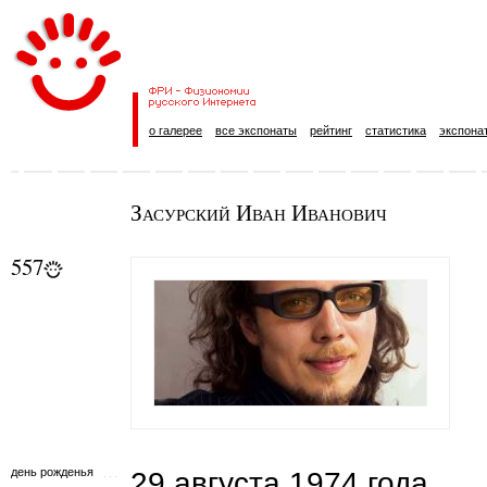
о галерее
все экспонаты
рейтинг
статистика
экспона
Засурский Иван Иванович
557
день рожденья
29 августа 1974 года