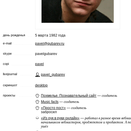
день рожденья
5 марта 1982 года
e-mail
pavel@gubarev.ru
skype
pavelgubarev
copi
pavel
livejournal
pavel_gubarev
скриншот
desktop
проекты
Похмелье. Познавательный сайт
—
создатель
Music facts
—
создатель
«Просто пост»
—
создатель
забросил
«Из рук в руки онлайн»
—
работал в разное время вебма
начальником вебмастеров, проджектом и продактом. А 
ушёл