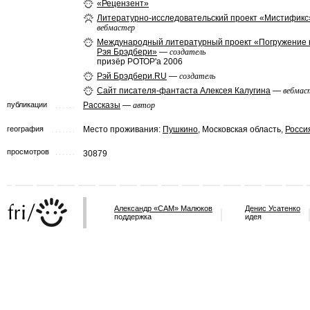
«Рецензент»
Литературно-исследовательский проект «Мистификс
вебмастер
Международный литературный проект «Погружение в
Рэя Брэдбери»
—
создатель
призёр РОТОР'a 2006
Рэй Брэдбери.RU
—
создатель
Сайт писателя-фантаста Алексея Калугина
—
вебмас
публикации
Рассказы
—
автор
география
Место проживания:
Пушкино
, Московская область,
Росси
просмотров
30879
Александр «САМ» Малюков
Денис Усатенко
поддержка
идея