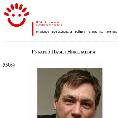
о галерее
все экспонаты
рейтинг
статистика
экспона
Губарев Павел Николаевич
550