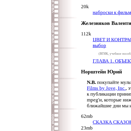
20k
наброски к филь
Железняков Валент
112k
ЦВЕТ И КОНТРАСТ
выбор
(ВГИК, учебное пособ
ГЛАВА 1. ОБЪЕ
Норштейн Юрий
N.B.
покупайте муль
Films by Jove, Inc.
, 
к публикации прини
mpeg'и, которые ниж
ближайшие дни мы и
62mb
СКАЗКА СКАЗО
23mb