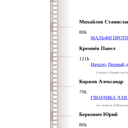
Михайлов Станислав
80k
МАЛЬФИ ПРОТИ
Кремнёв Павел
121k
Начало
,
Первый д
(сериал о буднях рест
Коржов Александр
70k
ГВОЗДИКА ДЛЯ
(по повести А.Коржов
Беркович Юрий
86k