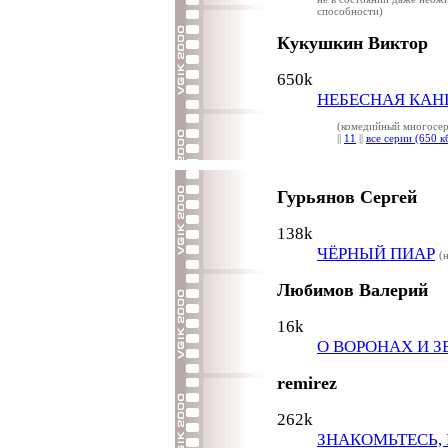
способности)
Кукушкин Виктор
650k
НЕБЕСНАЯ КАН
(комедийный многосер
||
11
||
все серии (650 к
Гурьянов Сергей
138k
ЧЁРНЫЙ ПИАР
(
Любимов Валерий
16k
О ВОРОНАХ И З
remirez
262k
ЗНАКОМЬТЕСЬ,