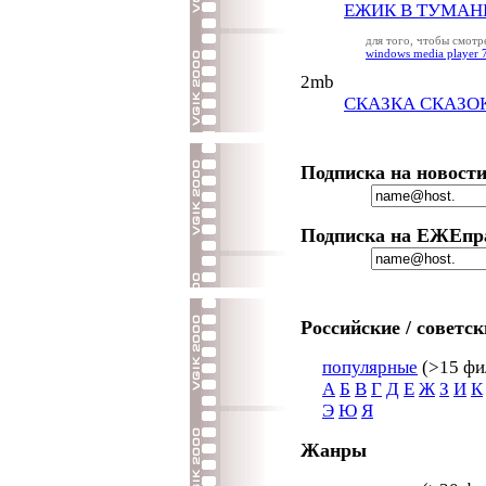
ЕЖИК В ТУМАН
для того, чтобы смот
windows media player 
2mb
СКАЗКА СКАЗО
Подписка на новост
Подписка на ЕЖЕпр
Российские / советс
популярные
(>15 фил
А
Б
В
Г
Д
Е
Ж
З
И
К
Э
Ю
Я
Жанры