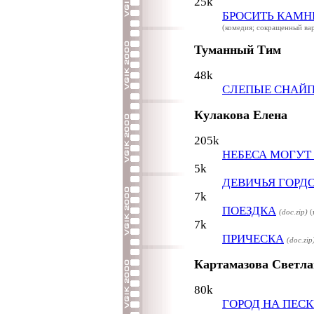
25k
БРОСИТЬ КАМН
(комедия; сокращенный ва
Туманный Тим
48k
СЛЕПЫЕ СНАЙ
Кулакова Елена
205k
НЕБЕСА МОГУТ
5k
ДЕВИЧЬЯ ГОРД
7k
ПОЕЗДКА
(doc.zip)
(
7k
ПРИЧЕСКА
(doc.zip
Картамазова Светла
80k
ГОРОД НА ПЕСК