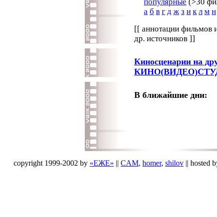
популярные
(>30 фил
а
б
в
г
д
ж
з
и
к
л
м
н
[[ аннотации фильмов 
др. источников ]]
Киносценарии на дру
КИНО(ВИДЕО)СТУ
В ближайшие дни:
.
.
copyright 1999-2002 by
«ЕЖЕ»
||
CAM
,
homer
,
shilov
|| hosted 