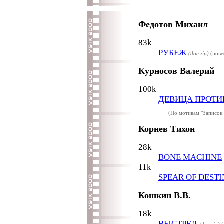
Федотов Михаил
83k
РУБЕЖ
(doc.zip)
(пове
Курносов Валерий
100k
ДЕВИЦА ПРОТИ
(По мотивам "Записок
Корнев Тихон
28k
BONE MACHINE
11k
SPEAR OF DEST
Кошкин В.В.
18k
ВЫСТРЕЛ