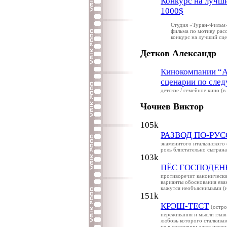
Конкурс на лучш
1000$
Студия «Туран-Фильм»
фильма по мотиву расс
конкурс на лучший сц
Детков Александр
Кинокомпании “Ac
сценарии по сле
детское / семейное кино (
Чочиев Виктор
105k
РАЗВОД ПО-РУ
знаменитого итальянского 
роль блистательно сыгран
103k
ПЁС ГОСПОДЕН
противоречит каноническим
варианты обоснования еван
кажутся необъяснимыми (
151k
КРЭШ-ТЕСТ
(остр
переживания и мысли главн
любовь которого сталкива
не в состоянии даже неож