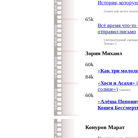
История, которую 
(эскиз или нечто похо
65k
Всё время что-то
отправил письмо
(литературный сценар
Землю»)
Зорин Михаил
60k
«
Как три молодц
84k
«
Хоси и Асахи
» 
солнце»)
(анимэ)
60k
«
Алёша Попович 
Кощея Бессмерт
Конуров Марат