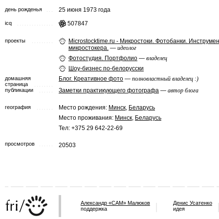
день рожденья
25 июня 1973 года
icq
507847
проекты
Microstocktime.ru - Микростоки. Фотобанки. Инструме
микростокера.
—
идеолог
Фотостудия. Портфолио
—
владелец
Шоу-бизнес по-белорусски
домашняя
Блог. Креативное фото
—
полновластный владелец :)
страница
публикации
Заметки практикующего фотографа
—
автор блога
география
Место рождения:
Минск
,
Беларусь
Место проживания:
Минск
,
Беларусь
Тел: +375 29 642-22-69
просмотров
20503
Александр «САМ» Малюков
Денис Усатенко
поддержка
идея