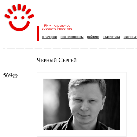
о галерее
все экспонаты
рейтинг
статистика
экспона
Черный Сергей
569