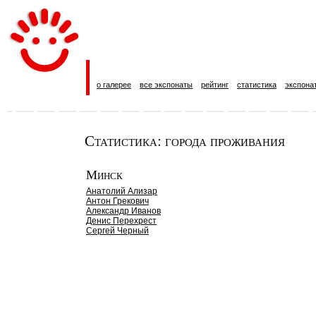
о галерее
все экспонаты
рейтинг
статистика
экспона
Статистика: города проживания
Минск
Анатолий Ализар
Антон Грекович
Александр Иванов
Денис Перехрест
Сергей Черный