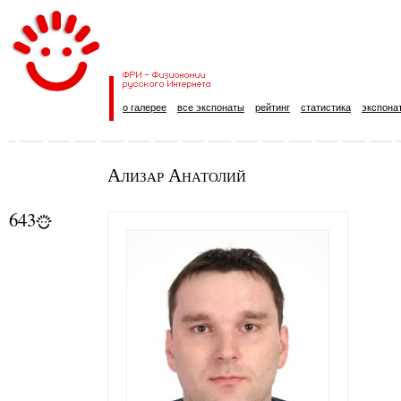
о галерее
все экспонаты
рейтинг
статистика
экспона
Ализар Анатолий
643