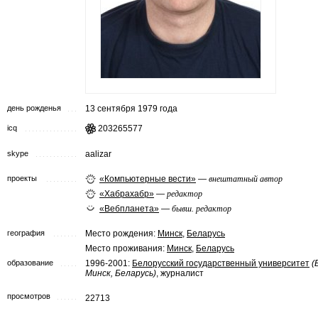
день рожденья
13 сентября 1979 года
icq
203265577
skype
aalizar
проекты
«Компьютерные вести»
—
внештатный автор
«Хабрахабр»
—
редактор
«Вебпланета»
—
бывш. редактор
география
Место рождения:
Минск
,
Беларусь
Место проживания:
Минск
,
Беларусь
образование
1996-2001:
Белорусский государственный университет
(
Минск, Беларусь)
, журналист
просмотров
22713