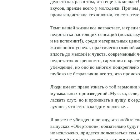
дело-то как раз в том, что еще как меша
вкусов, прежде всего у молодежи. Причем
пропагандистские технологии, то есть теле
Темп нашей жизни все возрастает, и среди
недостатка настоящих сенсаций (поскольку
и не вспомнит!), среди материальных ценн
жизненного успеха, практически главной ж
вплоть до мыслей и чувств, современный ч
недостаток искренности, гармонии и красо
убеждение, но оно во многом подкреплено 
глубоко не безразлично все то, что происх
Люди имеют право узнать о той гармонии и
музыкальных произведений. Музыка, если, 
ласкать слух, но и проникать в душу, к сер
лучшее, что есть в каждом человеке…
Я вовсе не убежден и не жду, что любые с
выпусках «Обертонов», обязательно будут 
не исключено, придется пользоваться тем, 
С другой стороны, понимая, что выступаю