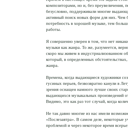
композиторами, но и, без преувеличения, п
безусловно, поддерживали многие выдающи
активный поиск новых форм для них. Чем 
потребность в хорошей музыке, тем больш
работы.
Я совершенно уверен в том, что нет никак
музыки как жанра. То же, разумеется, верн
скоро мы живем в индустриализованном об
который, в определенных обстоятельствах
жанра.
Времена, когда выдающиеся художники соз
гусиных перьев, безвозвратно канули в Ле
зрения оснащен намного лучше своих старш
выдающихся музыкальных произведений от 
Видимо, это как раз тот случай, когда коли
Не так давно многие из нас имели возможн
«Послезавтра». В самом деле, некоторые 
проблемой и через некоторое время всерь