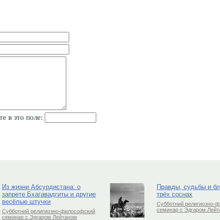
те в это поле:
Из жизни Абсурдистана: о
Правды, судьбы и б
запрете Бхагавадгиты и другие
трёх соснах
весёлые штучки
Субботний религиозно-
семинар с Эдгаром Лей
Субботний религиозно-философский
семинар с Эдгаром Лейтаном