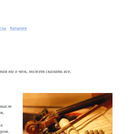
сты
Каталоги
ная ни о чем, может сказать все.
смысле
в,
ах
бром.