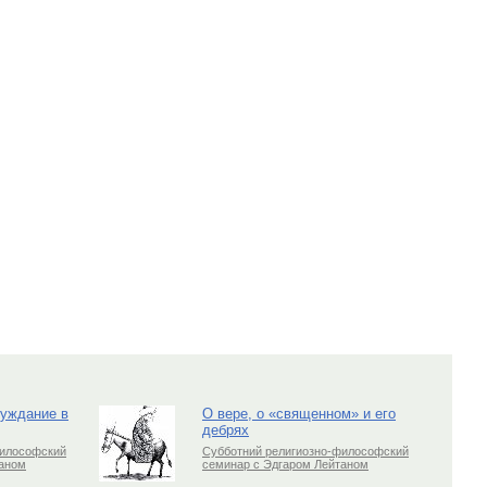
луждание в
О вере, о «священном» и его
дебрях
философский
Субботний религиозно-философский
таном
семинар с Эдгаром Лейтаном