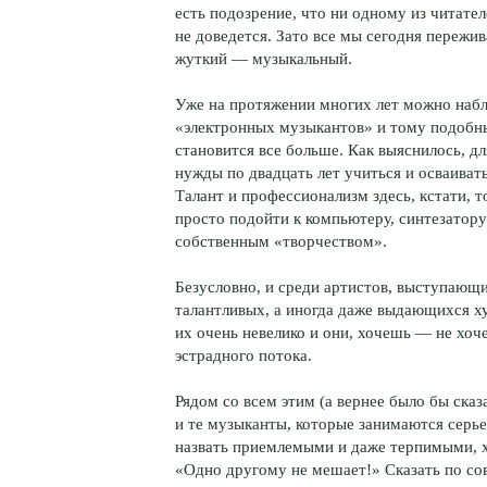
есть подозрение, что ни одному из читате
не доведется. Зато все мы сегодня пережив
жуткий — музыкальный.
Уже на протяжении многих лет можно набл
«электронных музыкантов» и тому подобны
становится все больше. Как выяснилось, д
нужды по двадцать лет учиться и осваиват
Талант и профессионализм здесь, кстати, 
просто подойти к компьютеру, синтезатору 
собственным «творчеством».
Безусловно, и среди артистов, выступающ
талантливых, а иногда даже выдающихся ху
их очень невелико и они, хочешь — не хоч
эстрадного потока.
Рядом со всем этим (а вернее было бы ска
и те музыканты, которые занимаются серь
назвать приемлемыми и даже терпимыми, х
«Одно другому не мешает!» Сказать по сове