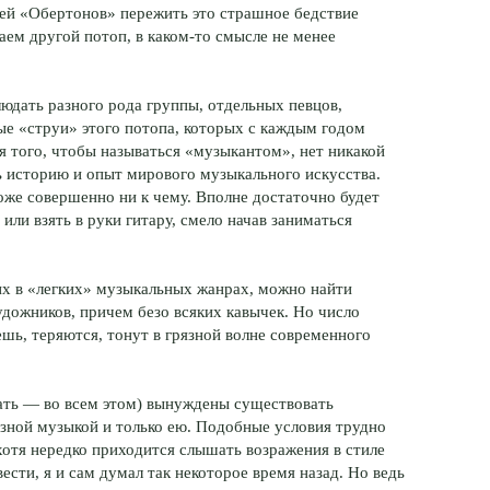
лей «Обертонов» пережить это страшное бедствие
аем другой потоп, в каком-то смысле не менее
юдать разного рода группы, отдельных певцов,
е «струи» этого потопа, которых с каждым годом
ля того, чтобы называться «музыкантом», нет никакой
ь историю и опыт мирового музыкального искусства.
тоже совершенно ни к чему. Вполне достаточно будет
или взять в руки гитару, смело начав заниматься
их в «легких» музыкальных жанрах, можно найти
дожников, причем безо всяких кавычек. Но число
ешь, теряются, тонут в грязной волне современного
зать — во всем этом) вынуждены существовать
езной музыкой и только ею. Подобные условия трудно
отя нередко приходится слышать возражения в стиле
сти, я и сам думал так некоторое время назад. Но ведь