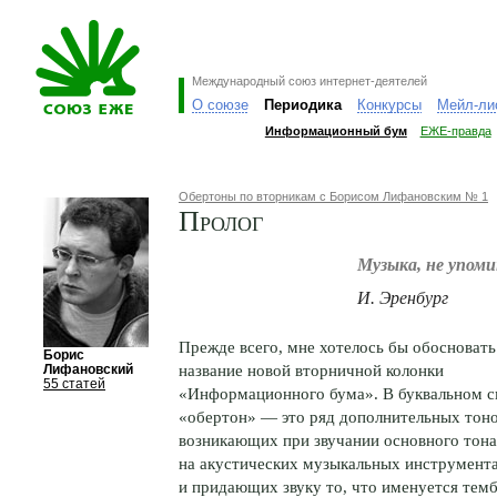
Международный союз интернет-деятелей
О союзе
Периодика
Конкурсы
Мейл-ли
Информационный бум
ЕЖЕ-правда
Обертоны по вторникам с Борисом Лифановским № 1
Пролог
Музыка, не упоми
И. Эренбург
Прежде всего, мне хотелось бы обосновать
Борис
название новой вторничной колонки
Лифановский
55 статей
«Информационного бума». В буквальном 
«обертон» — это ряд дополнительных тоно
возникающих при звучании основного тона
на акустических музыкальных инструмент
и придающих звуку то, что именуется тем