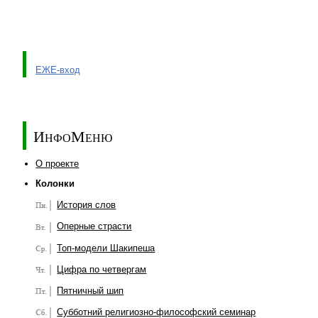
ЕЖЕ-вход
ИнфоМеню
О проекте
Колонки
История слов
Оперные страсти
Топ-модели Шакипеша
Цифра по четвергам
Пятничный шип
Субботний религиозно-философский семинар