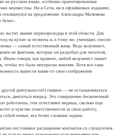
ке на русском языке, особенно ориентированные
чно неизвестны. Ни в Сети, ни в офлайновых изданиях.
м откликнулся на предложение Александра Малюкова
о бума».
нно льстит звание первопроходца в этой области. Для
сед на кухне за полночь и, к тому же, умеющих сносно
олонка — самый естественный жанр. Ведь колумнист,
ценен не фактами, которые он раздобыл для читателя,
ы. Иначе говоря, как правило, любой колумнист пишет
ак, чтобы это было интересно многим. Хотя все-таки
зможность вынести какие-то свои соображения
й другой деятельности!) главное — не останавливаться
аться, двигаться вперед. Это совершенно бесконечный
ьше работаешь, тем отчетливее видишь, сколько еще
стет и чувство ответственности за свою работу,
д собой новые, все более сложные задачи.
считаю постоянное расширение контактов со слушателем.
т не только перед отдельными исполнителями или