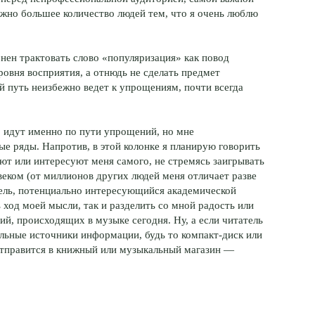
ожно большее количество людей тем, что я очень люблю
лонен трактовать слово «популяризация» как повод
овня восприятия, а отнюдь не сделать предмет
 путь неизбежно ведет к упрощениям, почти всегда
о идут именно по пути упрощений, но мне
ые ряды. Напротив, в этой колонке я планирую говорить
ют или интересуют меня самого, не стремясь заигрывать
еком (от миллионов других людей меня отличает разве
атель, потенциально интересующийся академической
 ход моей мысли, так и разделить со мной радость или
й, происходящих в музыке сегодня. Ну, а если читатель
льные источники информации, будь то компакт-диск или
отправится в книжный или музыкальный магазин —