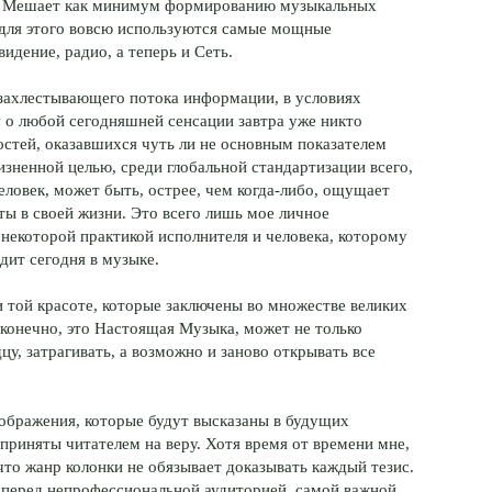
ет! Мешает как минимум формированию музыкальных
 для этого вовсю используются самые мощные
видение, радио, а теперь и Сеть.
 захлестывающего потока информации, в условиях
 о любой сегодняшней сенсации завтра уже никто
остей, оказавшихся чуть ли не основным показателем
изненной целью, среди глобальной стандартизации всего,
еловек, может быть, острее, чем когда-либо, ощущает
ты в своей жизни. Это всего лишь мое личное
некоторой практикой исполнителя и человека, которому
одит сегодня в музыке.
 той красоте, которые заключены во множестве великих
конечно, это Настоящая Музыка, может не только
дцу, затрагивать, а возможно и заново открывать все
оображения, которые будут высказаны в будущих
приняты читателем на веру. Хотя время от времени мне,
что жанр колонки не обязывает доказывать каждый тезис.
 перед непрофессиональной аудиторией, самой важной