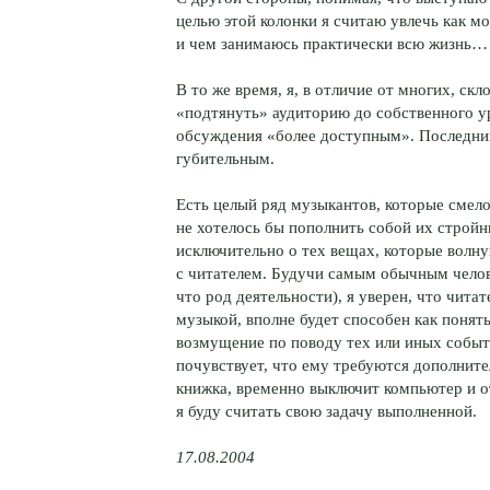
целью этой колонки я считаю увлечь как м
и чем занимаюсь практически всю жизнь…
В то же время, я, в отличие от многих, ск
«подтянуть» аудиторию до собственного ур
обсуждения «более доступным». Последний
губительным.
Есть целый ряд музыкантов, которые смел
не хотелось бы пополнить собой их стройн
исключительно о тех вещах, которые волну
с читателем. Будучи самым обычным челов
что род деятельности), я уверен, что чит
музыкой, вполне будет способен как понять
возмущение по поводу тех или иных событи
почувствует, что ему требуются дополните
книжка, временно выключит компьютер и 
я буду считать свою задачу выполненной.
17.08.2004