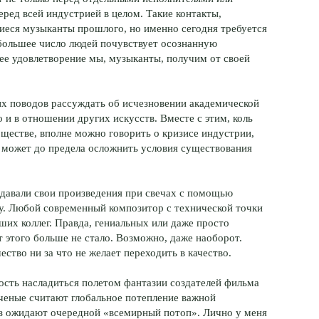
еред всей индустрией в целом. Такие контакты,
еся музыканты прошлого, но именно сегодня требуется
большее число людей почувствует осознанную
ее удовлетворение мы, музыканты, получим от своей
их поводов рассуждать об исчезновении академической
о и в отношении других искусств. Вместе с этим, коль
ществе, вполне можно говорить о кризисе индустрии,
, может до предела осложнить условия существования
давали свои произведения при свечах с помощью
ту. Любой современный композитор с технической точки
их коллег. Правда, гениальных или даже просто
этого больше не стало. Возможно, даже наоборот.
чество ни за что не желает переходить в качество.
ость насладиться полетом фантазии создателей фильма
ученые считают глобальное потепление важной
ез ожидают очередной «всемирный потоп». Лично у меня