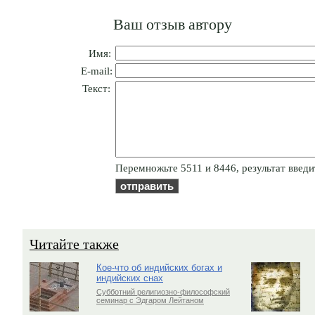
Ваш отзыв автору
Имя:
E-mail:
Текст:
Пepeмнoжьтe 5511 и 8446, результат введи
Читайте также
Кое-что об индийских богах и
индийских снах
Субботний религиозно-философский
семинар с Эдгаром Лейтаном