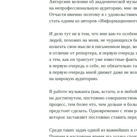
Авторские колонки об академической музы
на непрофессиональную аудиторию, мне ли
Отчасти именно поэтому я с удовольствие
стать одним из авторов «Информационног
И дело тут не в том, что мне как-то особе
людей, похожих на меня, не чурающихся бе
излагать свои мысли в письменном виде, к
в отличие от репортера, в первую очередь 
а тем, как он трактует уже известные факт
в первую очередь о себе, но обязательно т
в первую очередь мной движет даже не во
на широкую аудиторию.
В работе музыканта (как, кстати, и в любо
на достигнутом, постоянно совершенствов
процесс, тем более что, чем дольше и бол
предстоит сделать. Одновременно с этим ра
которое заставляет постоянно ставить пере
Среди таких задач одной из важнейших я 
Причем в настоящее время эта задача стои