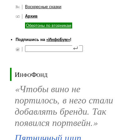
Воскресные сказки
Архив
Обертоны по вторникам
Подпишись на
«ИнфоБум»
!
ИнфоФонд
«Чтобы вино не
портилось, в него стали
добавлять бренди. Так
появился портвейн.»
Пятничный шип