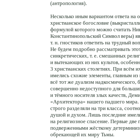
(антропология).
Несколько иным вариантом ответа на 
христианское богословие (выкристалли
формулой которого можно считать Ни
Константинопольский Символ веры) яв
т. н. гностиков ответить на трудный во
Не будем подробно рассматривать это
синкретических, т. е. смешанных рели
и вытекающих из них культов, особенн
3 христианских столетиях. При всём и
имелись схожие элементы, главным из 
всё тот же дуализм надкосмического, 
совершенно недоступного для больши
и тёмного носителя злых качеств, Дем
«Архитектора» нашего падшего мира.
строго разделяли на три класса, соотно
душой и духом. Лишь последние имел
на религиозное спасение. Первые две 
подверженными жёсткому детерминиз
обрекающей их миру Тьмы.