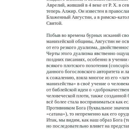
Аврелий, живший в 4 веке от Р. Х. в се
теперь Алжир. Он известен в правосла
Блаженный Августин, а в римско-като
Святой.
Побыв во времена бурных исканий св
манихейской общины, Августин не осв
от его резкого дуализма, двойственнос
Черты этого дуализма явственно ощущ
поздних писаниях, особенно в учении 
всякого плотского похотения (concupis
данного богословского авторитета и л
к сожалению, взяла многое из его «ла
манихейства» в своё учение о человек
от библейской идеи о «доброкачестве
человеческой плоти, также созданной 
всё более стала восприниматься как ес
Противником Бога (буквальное значен
«сатана»), то непременно как его оруд
Итак, мы видим, как наш образ Бога (т
но последовательно влияет на предста