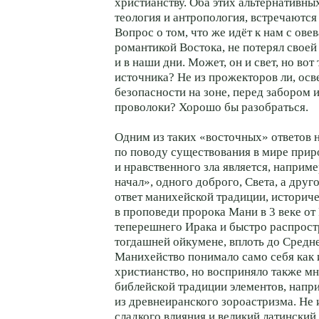
христианству. Оба этих альтернативны
теология и антропология, встречаются
Вопрос о том, что же идёт к нам с ов
романтикой Востока, не потерял своей
и в наши дни. Может, он и свет, но вот 
источника? Не из прожекторов ли, о
безопасности на зоне, перед забором 
проволоки? Хорошо бы разобраться.
Одним из таких «восточных» ответов 
по поводу существования в мире прир
и нравственного зла является, наприме
начал», одного доброго, Света, а друго
ответ манихейской традиции, историч
в проповеди пророка Мани в 3 веке от 
теперешнего Ирака и быстро распрост
тогдашней oйкумене, вплоть до Средне
Манихейство понимало само себя как 
христианство, но восприняло также 
библейской традиции элементов, напр
из древнеиранского зороастризма. Не 
сладкого влияния и великий латинский