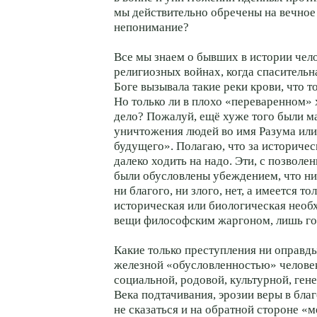
мы действительно обречены на вечное
непонимание?
Все мы знаем о бывших в истории чел
религиозных войнах, когда спасительн
Боге вызывала такие реки крови, что т
Но только ли в плохо «переваренном»
дело? Пожалуй, ещё хуже того были м
уничтожения людей во имя Разума или
будущего». Полагаю, что за историче
далеко ходить на надо. Эти, с позволен
были обусловлены убеждением, что ни
ни благого, ни злого, нет, а имеется т
историческая или биологическая необ
вещи философским жаргоном, лишь го
Какие только преступления ни оправд
железной «обусловленностью» человек
социальной, родовой, культурной, гене
Века подтачивания, эрозии веры в благ
не сказаться и на обратной стороне «