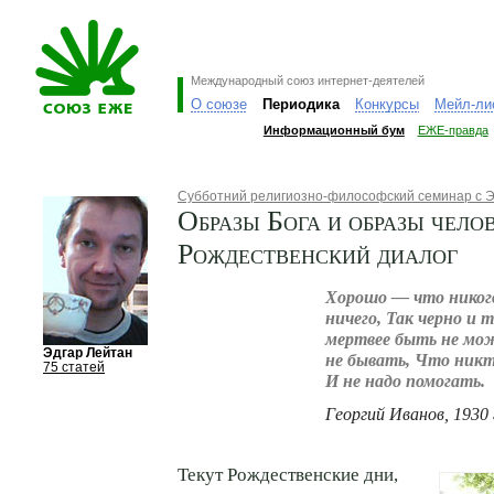
Международный союз интернет-деятелей
О союзе
Периодика
Конкурсы
Мейл-ли
Информационный бум
ЕЖЕ-правда
Субботний религиозно-философский семинар с 
Образы Бога и образы чело
Рождественский диалог
Хорошо — что никог
ничего, Так черно и 
мертвее быть не мо
Эдгар Лейтан
не бывать, Что ник
75 статей
И не надо помогать.
Георгий Иванов, 1930 
Текут Рождественские дни,