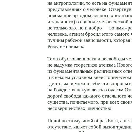
на антропологии, то есть на фундамен
представлениях о человеке. Отвергну
положение ортодоксального христианс
и западного) о свободе человеческой в
не только зло, но и добро — во имя «
человека, атеизм бросил этого самого 
пучины рабской зависимости, которая
Риму не снилась.
Тема обусловленности и несвободы че
не выдумка теоретиков атеизма Новог
из фундаментальных религиозных отве
и в некоем условном внеисторическом
где только и можно себе эти вопросы 
на Рождественскую весть о благом Отц
дорогá свобода каждого отдельного ч
существа, почитаемого, при всех сво
несовершенствах, личностью.
Подобно этому, иной образ Бога, а не 
отсутствие, являет собой вызов тради