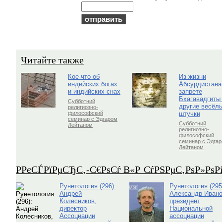
Читайте также
Кое-что об
Из жизни
индийских богах
Абсурдистана
и индийских снах
запрете
Бхагавадгиты
Субботний
другие весёл
религиозно-
штучки
философский
семинар с Эдгаром
Субботний
Лейтаном
религиозно-
философский
семинар с Эдга
Лейтаном
Р­РєСЃРїРµСЂС‚-С€РѕСѓ В«Р СѓРЅРµС‚РѕР»Рѕ
Рунетология (296):
Рунетология (295
Андрей
Александр Ивано
Колесников,
президент
директор
Национальной
Ассоциации
ассоциации