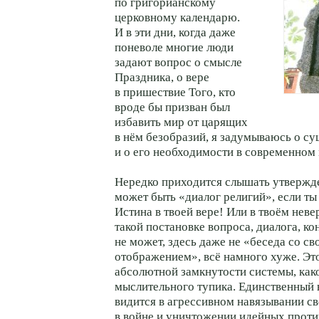
по григорианскому
церковному календарю.
И в эти дни, когда даже
поневоле многие люди
задают вопрос о смысле
Праздника, о вере
в пришествие Того, кто
вроде бы призван был
избавить мир от царящих
в нём безобразий, я задумываюсь о с
и о его необходимости в современном
Нередко приходится слышать утвержде
может быть «диалог религий», если ты
Истина в твоей вере! Или в твоём нев
такой постановке вопроса, диалога, ко
не может, здесь даже не «беседа со с
отображением», всё намного хуже. Эт
абсолютной замкнутости системы, как
мыслительного тупика. Единственный 
видится в агрессивном навязывании св
в войне и уничтожении идейных проти