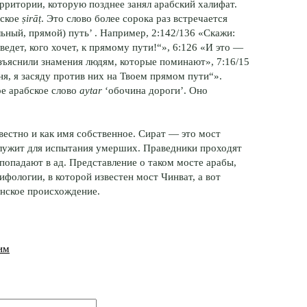
рритории, которую позднее занял арабский халифат.
бское
ṣirāṭ
. Это слово более сорока раз встречается
льный, прямой) путь’ . Например, 2:142/136 «Скажи:
ведет, кого хочет, к прямому пути!“», 6:126 «И это —
азъяснили знамения людям, которые поминают», 7:16/15
еня, я засяду против них на Твоем прямом пути“».
е арабское слово
aytar
‘обочина дороги’. Оно
вестно и как имя собственное. Сират — это мост
служит для испытания умерших. Праведники проходят
 попадают в ад. Представление о таком мосте арабы,
фологии, в которой известен мост Чинват, а вот
инское происхождение.
им