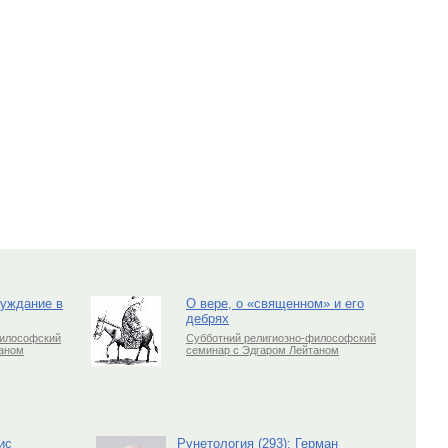
луждание в
О вере, о «священном» и его
дебрях
философский
Субботний религиозно-философский
таном
семинар с Эдгаром Лейтаном
ис
Рунетология (293): Герман