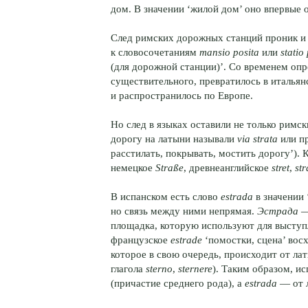
дом. В значении ‘жилой дом’ оно впервые о
След римских дорожных станций проник и 
к словосочетаниям
mansio posita
или
statio
(для дорожной станции)’. Со временем оп
существительного, превратилось в италья
и распространилось по Европе.
Но след в языках оставили не только рим
дорогу на латыни называли
via strata
или п
расстилать, покрывать, мостить дорогу’). 
немецкое
Straße
, древнеанглийское
stret
,
str
В испанском есть слово
estrada
в значении 
но связь между ними непрямая.
Эстрада
—
площадка, которую используют для выступ
французское
estrade
‘помостки, сцена’ вос
которое в свою очередь, происходит от ла
глагола
sterno
,
sternere
). Таким образом, и
(причастие среднего рода), а
estrada
— от 