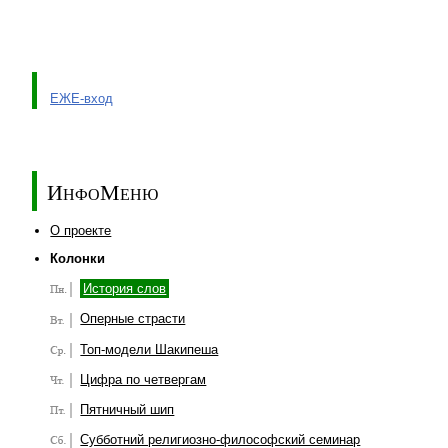
ЕЖЕ-вход
ИнфоМеню
О проекте
Колонки
История слов
Оперные страсти
Топ-модели Шакипеша
Цифра по четвергам
Пятничный шип
Субботний религиозно-философский семинар