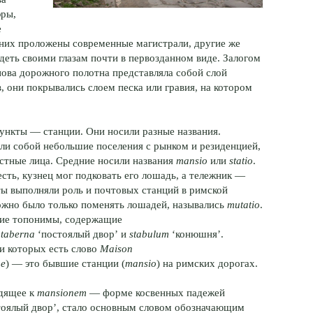
эры,
е
дних проложены современные магистрали, другие же
еть своими глазам почти в первозданном виде. Залогом
нова дорожного полотна представляла собой слой
 они покрывались слоем песка или гравия, на котором
ункты — станции. Они носили разные названия.
яли собой небольшие поселения с рынком и резиденцией,
остные лица. Средние носили названия
mansio
или
statio
.
сть, кузнец мог подковать его лошадь, а тележник —
ты выполняли роль и почтовых станций в римской
можно было только поменять лошадей, назывались
mutatio
.
кие топонимы, содержащие
е
taberna
‘постоялый двор’ и
stabulum
‘конюшня’.
и которых есть слово
Maison
ge
) — это бывшие станции (
mansio
) на римских дорогах.
одящее к
mansionem
— форме косвенных падежей
тоялый двор’, стало основным словом обозначающим