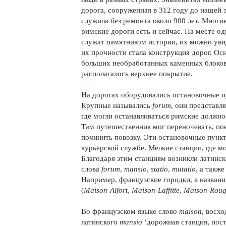
дорога, сооруженная в 312 году до нашей 
служила без ремонта около 900 лет. Многи
римские дороги есть и сейчас. На месте о
служат памятником истории, их можно увид
их прочности стала конструкция дорог. Ос
больших необработанных каменных блоков,
располагалось верхнее покрытие.
На дорогах оборудовались остановочные п
Крупные назывались
forum
, они представл
где могли останавливаться римские должн
Там путешественник мог переночевать, пое
починить повозку. Эти остановочные пунк
курьерской службе. Мелкие станции, где 
Благодаря этим станциям возникли латинс
слова
forum
,
mansio
,
statio
,
mutatio
, а такж
Например, французские городки, в названи
(
Maison-Alfort
,
Maison-Laffitte
,
Maison-Rou
Во французском языке слово
maison
, восх
латинского
mansio
‘дорожная станция, пос