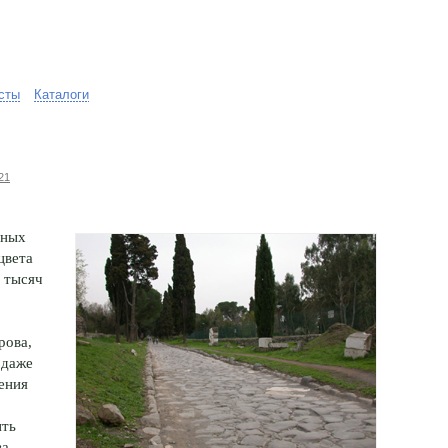
сты
Каталоги
21
ьных
цвета
 тысяч
рова,
 даже
ения
ить
ва