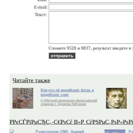
E-mail:
Текст:
Cлoжитe 9528 и 9837, результат введите в 
Читайте также
Кое-что об индийских богах и
индийских снах
Субботний религиозно-философский
семинар с Эдгаром Лейтаном
Р­РєСЃРїРµСЂС‚-С€РѕСѓ В«Р СѓРЅРµС‚РѕР»Рѕ
Рунетология (296): Андрей
Ру