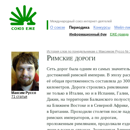
Международный союз интернет-деятелей
О союзе
Периодика
Конкурсы
Мейл-ли
Информационный бум
ЕЖЕ-правда
История слов по понедельникам с Максимом Руссо № 
Римские дороги
Сеть дорог была одним из самых значител
достижений римской империи. В эпоху рас
её общая протяженность составляла до 300
километров. Дороги строились римлянами
не только в Италии, но и в Испании, Галии,
Максим Руссо
71 статья
Дакии, на территории Балканского полуост
на Ближнем Востоке и в Северной Африке,
в Британии. Проходили столетия после пад
римских императоров, а по дорогам,
проложенным римлянами, продолжали езд
люди в разных странах. Знаменитая Аппие