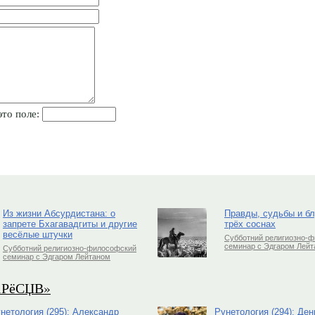
это поле:
Из жизни Абсурдистана: о
Правды, судьбы и б
запрете Бхагавадгиты и другие
трёх соснах
весёлые штучки
Субботний религиозно-
семинар с Эдгаром Лей
Субботний религиозно-философский
семинар с Эдгаром Лейтаном
РіРёСЏВ»
нетология (295): Александр
Рунетология (294): Ден