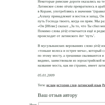
Некоторые римские дороги оказались на те
Латинское слово
strata
превратилось в ара
в Коране, употребляясь в значении ‘(прави
„Аллаху принадлежит и восток и запад, Он 
путь Господа твоего, когда он прям. Мы р
«Он [Иблис] сказал: „За то, что Ты сбил м
Помимо слова
ṣirāṭ
отмечается ещё и редко
происходит от латинского
iter
‘путь’.
В мусульманских верованиях слово
ṣirāṭ
из
«тоньше волоса и острее меча», который 
по этому мосту, а грешники сваливаются и
видимо, заимствовали из зороастрийской ми
название моста, как ни странно, имеет лат
05.01.2009
Теги:
ислам
история слов
латинcкий язык
Р
Ваш отзыв автору
Имя: