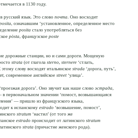
тмечается в 1130 году.
в русский язык. Это слово
почта
. Оно восходит
 posita
, означавшим ‘установленное, определенное место
ределение
posita
стало употребляться без
нское
pòsta
, французское
poste
ские дорожные станции, но и сами дороги. Мощеную
росто
strata
(от глагола
sterno
,
sternere
‘стлать,
К этому слову восходят итальянское
strada
‘дорога, путь’,
æt
, современное английское
street
‘улица’.
‘проезжая дорога’. Оно звучит как наше слово
эстрада
,
 в первоначальном значении ‘помост, возвышающаяся
ления’ — пришло из французского языка,
ходит к испанскому
estrado
‘возвышение, помост’,
тинского
stratum
‘настил’ (от того же
спанское
estrado
происходит от латинского
stratum
латинского
strata
(причастие женского рода).