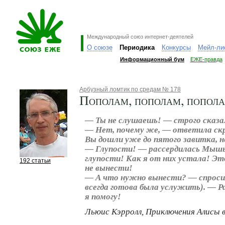
Международный союз интернет-деятелей
О союзе
Периодика
Конкурсы
Мейл-ли
Информационный бум
ЕЖЕ-правда
Арбузный ломтик по средам № 178
Пополам, пополам, попол
— Ты не слушаешь! — строго сказа
— Нет, почему же, — ответила ск
Вы дошли уже до пятого завитка, н
— Глупости! — рассердилась Мышь
глупости! Как я от них устала! Эт
192 статьи
не вынести!
— А что нужно вынести? — спросил
всегда готова была услужить). — Р
я помогу!
Льюис Кэрролл, Приключения Алисы в