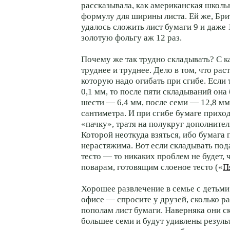
рассказывала, как американская школь
формулу для ширины листа. Ей же, Бри
удалось сложить лист бумаги 9 и даже 
золотую фольгу аж 12 раз.
Почему же так трудно складывать? С 
труднее и труднее. Дело в том, что ра
которую надо огибать при сгибе. Если
0,1 мм, то после пяти складываний она 
шести — 6,4 мм, после семи — 12,8 мм,
сантиметра. И при сгибе бумаге прихо
«пачку», тратя на полукруг дополните
Которой неоткуда взяться, ибо бумага 
нерастяжима. Вот если складывать под
тесто — то никаких проблем не будет, 
поварам, готовящим слоеное тесто («
П
Хорошее развлечение в семье с детьм
офисе — спросите у друзей, сколько ра
пополам лист бумаги. Наверняка они с
большее семи и будут удивлены резуль