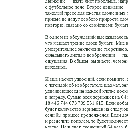
движение — взять лист побольше, нап
с футбольное поле. Второе движение 
тяжелый пресс для сжатия сложенных 
приема не дадут особого прироста сло
повторю, связано со свойствами бумаг
В одном из обсуждений высказывалос
что мешает трение слоев бумаги. Мне к
умозрительное заключение теоретико
складывать листы в воображении — па
ощущения. В общем, вы знаете, чем за
выходные.
И еще насчет удвоений, если помните, 
с легендой об изобретателе шахмат, з
удваивающееся на каждой клетке доски
в награду. Сумма всех зернышек на 64
18 446 744 073 709 551 615. Если доб
будет количество зернышек на следующ
если бы процесс продолжался. Если до
и разделить пополам, то будет количест
клетке. Наш лист, сложенный 64 раза, 