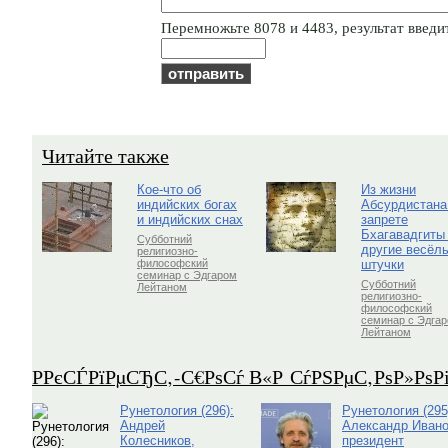
Пepeмнoжьтe 8078 и 4483, результат введит
Читайте также
Кое-что об
Из жизни
индийских богах
Абсурдистана
и индийских снах
запрете
Бхагавадгиты
Субботний
другие весёл
религиозно-
штучки
философский
семинар с Эдгаром
Субботний
Лейтаном
религиозно-
философский
семинар с Эдга
Лейтаном
Р­РєСЃРїРµСЂС‚-С€РѕСѓ В«Р СѓРЅРµС‚РѕР»Рѕ
Рунетология (296):
Рунетология (295
Андрей
Александр Ивано
Колесников,
президент