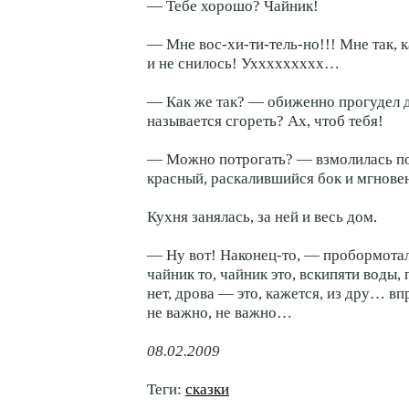
— Тебе хорошо? Чайник!
— Мне вос-хи-
ти-тель-но
!!! Мне так, 
и не снилось! Уххххххххх…
— Как же так? — обиженно прогудел 
называется сгореть? Ах, чтоб тебя!
— Можно потрогать? — взмолилась по
красный, раскалившийся бок и мгнове
Кухня занялась, за ней и весь дом.
— Ну вот!
Наконец-то
, — пробормотал
чайник то, чайник это, вскипяти воды,
нет, дрова — это, кажется, из дру… вп
не важно, не важно…
08.02.2009
Теги:
сказки