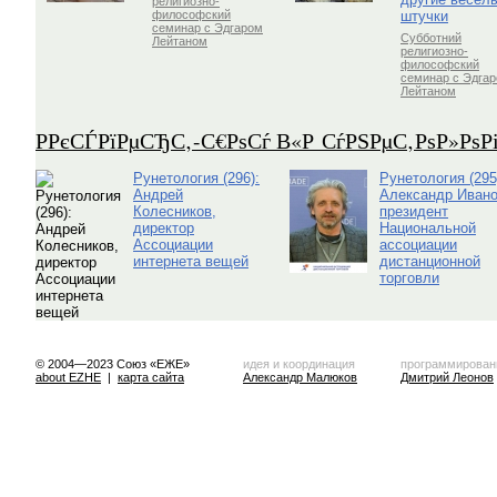
религиозно-
штучки
философский
семинар с Эдгаром
Субботний
Лейтаном
религиозно-
философский
семинар с Эдга
Лейтаном
Р­РєСЃРїРµСЂС‚-С€РѕСѓ В«Р СѓРЅРµС‚РѕР»Рѕ
Рунетология (296):
Рунетология (295
Андрей
Александр Ивано
Колесников,
президент
директор
Национальной
Ассоциации
ассоциации
интернета вещей
дистанционной
торговли
© 2004—2023 Союз «ЕЖЕ»
идея и координация
программирован
about EZHE
|
карта сайта
Александр Малюков
Дмитрий Леонов