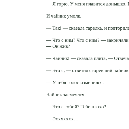
— Я горю. У меня плавится донышко. 
И чайник умолк.
— Так! — сказала тарелка, и повторила:
— Что с ним? Что с ним? — закричали
— Он жив?
— Чайник! — сказала плита, — Отвеча
— Это я, — ответил сгоревший чайник
— У тебя голос изменился.
Чайник засмеялся.
— Что с тобой? Тебе плохо?
— Эххххххх…