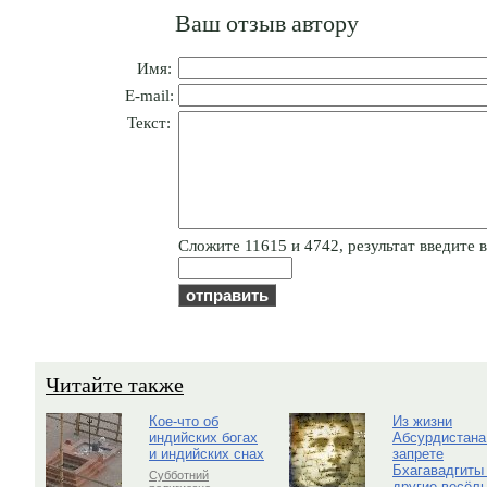
Ваш отзыв автору
Имя:
E-mail:
Текст:
Cлoжитe 11615 и 4742, результат введите в
Читайте также
Кое-что об
Из жизни
индийских богах
Абсурдистана
и индийских снах
запрете
Бхагавадгиты
Субботний
другие весёл