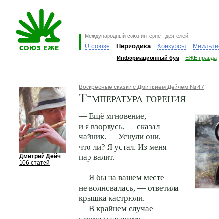
Международный союз интернет-деятелей
О союзе
Периодика
Конкурсы
Мейл-ли
Информационный бум
ЕЖЕ-правда
Воскресные сказки с Дмитрием Дейчем № 47
Температура горения
— Ещё мгновение,
и я взорвусь, — сказал
чайник. — Уснули они,
что ли? Я устал. Из меня
пар валит.
Дмитрий Дейч
106 статей
— Я бы на вашем месте
не волновалась, — ответила
крышка кастрюли.
— В крайнем случае
слегка подгорите…