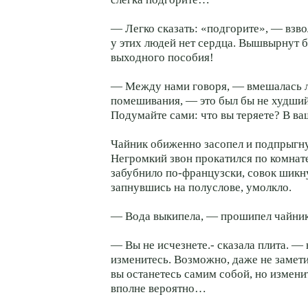
— Легко сказать: «подгорите», — взв
у этих людей нет сердца. Вышвырнут б
выходного пособия!
— Между нами говоря, — вмешалась л
помешивания, — это был бы не худший
Подумайте сами: что вы теряете? В
ва
Чайник обиженно засопел и подпрыгну
Негромкий звон прокатился по комнат
забубнило
по-французски
, совок шикну
запнувшись на полуслове, умолкло.
— Вода выкипела, — прошипел чайни
— Вы не исчезнете.- сказала плита. —
изменитесь. Возможно, даже не замети
вы останетесь самим собой, но изменит
вполне вероятно…