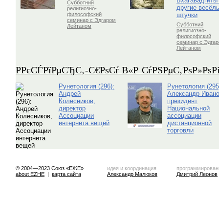
Бхагавадгиты
Субботний
другие весёл
религиозно-
штучки
философский
семинар с Эдгаром
Субботний
Лейтаном
религиозно-
философский
семинар с Эдга
Лейтаном
Р­РєСЃРїРµСЂС‚-С€РѕСѓ В«Р СѓРЅРµС‚РѕР»Рѕ
Рунетология (296):
Рунетология (295
Андрей
Александр Ивано
Колесников,
президент
директор
Национальной
Ассоциации
ассоциации
интернета вещей
дистанционной
торговли
© 2004—2023 Союз «ЕЖЕ»
идея и координация
программирован
about EZHE
|
карта сайта
Александр Малюков
Дмитрий Леонов