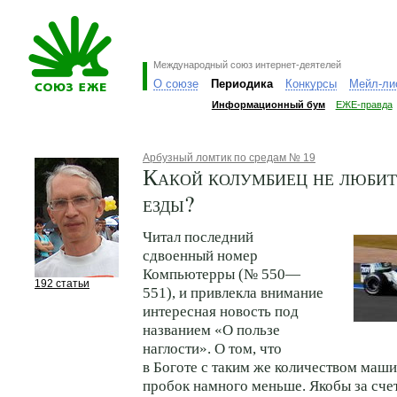
Международный союз интернет-деятелей
О союзе
Периодика
Конкурсы
Мейл-ли
Информационный бум
ЕЖЕ-правда
Арбузный ломтик по средам № 19
Какой колумбиец не любит
езды?
Читал последний
сдвоенный номер
Компьютерры (№ 550—
192 статьи
551), и привлекла внимание
интересная новость под
названием «О пользе
наглости». О том, что
в Боготе с таким же количеством маши
пробок намного меньше. Якобы за счет