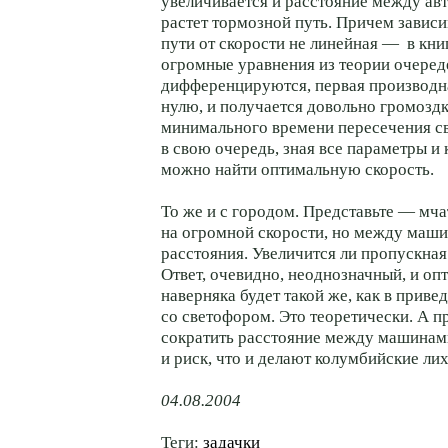
увеличивается и расстояние между авт
растет тормозной путь. Причем завис
пути от скорости не линейная — в кни
огромные уравнения из теории очеред
дифференцируются, первая производн
нулю, и получается довольно громоздк
минимального времени пересечения св
в свою очередь, зная все параметры и
можно найти оптимальную скорость.
То же и с городом. Представьте — мч
на огромной скорости, но между маш
расстояния. Увеличится ли пропускная
Ответ, очевидно, неоднозначный, и оп
наверняка будет такой же, как в приве
со светофором. Это теоретически. А 
сократить расстояние между машинами
и риск, что и делают колумбийские лих
04.08.2004
Теги:
задачки