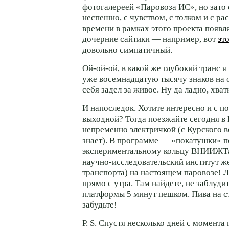
фотогалереей «Паровоза ИС», но зато
неспешно, с чувством, с толком и с ра
времени в рамках этого проекта появл
дочерние сайтики — например, вот
это
довольно симпатичный.
Ой-ой-ой,
в какой же глубокий транс 
уже восемнадцатую тысячу знаков на
себя задел за живое. Ну да ладно, хва
И напоследок. Хотите интересно и с п
выходной? Тогда поезжайте сегодня 
непременно электричкой (с Курского во
знает). В программе — «покатушки» п
экспериментальному кольцу ВНИИЖТа
научно-исследовательский
институт ж
транспорта) на настоящем паровозе! 
прямо с утра. Там найдете, не заблуди
платформы 5 минут пешком. Пива на ст
забудьте!
P. S. Спустя несколько дней с момента