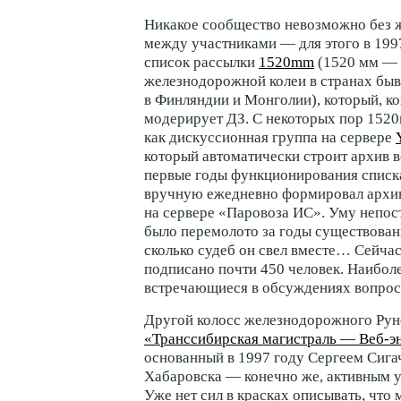
Никакое сообщество невозможно без 
между участниками — для этого в 199
список рассылки
1520mm
(1520 мм —
железнодорожной колеи в странах быв
в Финляндии и Монголии), который, ко
модерирует ДЗ. С некоторых пор 152
как дискуссионная группа на сервере
который автоматически строит архив в
первые годы функционирования списк
вручную ежедневно формировал архив
на сервере «Паровоза ИС». Уму непос
было перемолото за годы существован
сколько судеб он свел вместе… Сейчас
подписано почти 450 человек. Наибол
встречающиеся в обсуждениях вопро
Другой колосс железнодорожного Рун
«Транссибирская магистраль —
Веб-э
основанный в 1997 году Сергеем Сига
Хабаровска — конечно же, активным 
Уже нет сил в красках описывать, что 