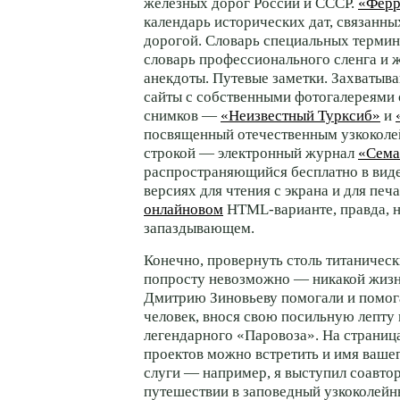
железных дорог России и СССР.
«Ферр
календарь исторических дат, связанны
дорогой. Словарь специальных термин
словарь профессионального сленга и
анекдоты. Путевые заметки. Захваты
сайты с собственными фотогалереями 
снимков —
«Неизвестный Турксиб»
и
посвященный отечественным узкоколе
строкой — электронный журнал
«Сем
распространяющийся бесплатно в вид
версиях для чтения с экрана и для печа
онлайновом
HTML-варианте,
правда, 
запаздывающем.
Конечно, провернуть столь титаническ
попросту невозможно — никакой жизни
Дмитрию Зиновьеву помогали и помог
человек, внося свою посильную лепту 
легендарного «Паровоза». На страниц
проектов можно встретить и имя ваше
слуги — например, я выступил соавт
путешествии в заповедный узкоколейн