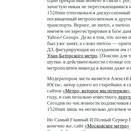
один прекрасный момент в связи с рос
зачастую никак не пересекающимися 
1520mm отпочковался дискуссионный
посвященный метрополитенам и други
транспорта. Вернее, не metro, a metro
именем он зарегистрирован в базе да
Yahoo! Groups. Дело в том, что логин 
был уже занят, а слово metroo — ориг
ДЗ, фигурирующая на созданном им 
Улан-Баторского
метро
. (Поясню для т
шутки: в действительности столице о
метрополитен никогда в жизни даже и 
Модератором листа является Алексе
Юстас, автор одного из старейших в с
сайтов
«Метро, которое мы потеряли»
году, и сын печально известного
депут
Сегодня по численности подписчиков m
1520mm лишь на несколько десятков ч
Но Самый Главный И Полный Сервер 
конечно же, сайт
«Московское метро»