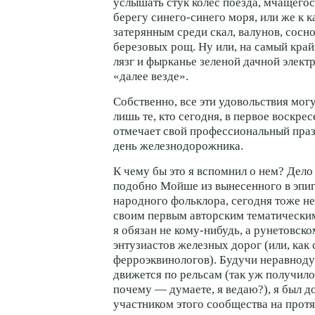
услышать стук колес поезда, мчащегос
берегу
синего-синего
моря, или же к к
затерянным среди скал, валунов, сосн
березовых рощ. Ну или, на самый край
лязг и фырканье зеленой дачной элект
«далее везде».
Собственно, все эти удовольствия мог
лишь те, кто сегодня, в первое воскрес
отмечает свой профессиональный праз
день железнодорожника.
К чему бы это я вспомнил о нем? Дело 
подобно Мойше из вынесенного в эпи
народного фольклора, сегодня тоже не
своим первым авторским тематическ
я обязан не
кому-нибудь,
а рунетовск
энтузиастов железных дорог (или, как 
ферроэквинологов). Будучи неравноду
движется по рельсам (так уж получило
почему — думаете, я ведаю?), я был 
участником этого сообщества на про