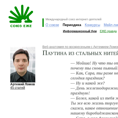
Международный союз интернет-деятелей
О союзе
Периодика
Конкурсы
Мейл-ли
Информационный бум
ЕЖЕ-правда
Веб-анатомия по воскресеньям с Артемием Лом
Паутина из стальных ните
— Мойша! Ну что ты опя
почему ты снова пьяный
— Как, Сара, ты разве не
сегодня праздник?
— Ну и какой же?
Артемий Ломов
— День железнодорожни
45 статей
праздную!
— Боже, какой из тебя
Ты же всю жизнь торгуе
скажи, какое отношение
нашему биробиджанскому