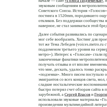
начале — сайт
«Голоса Подземелья»
,
звуковым сообщениям в метрополитен
Советского Союза. История «Голосов»
постинга в 1520mm, породившего ощ
откликов. Без поддержки сообщества я
наверное, не стал заниматься этой бр
Далее события развивались по сценари
мог себе вообразить. Хостинг для прое
тот же Тема Лебедев (voices.metro.ru 
поддоменом третьего уровня на серве
метро»). Интерес к «Голосам» стали п
законченные фанатики метрополитенов
получать отзывы и от вполне вменяемы
что мне, дескать, удалось тонко раск
«подземки». Много писем поступало о
эмигрантов со всех концов света, мол,
сладкие ностальгические воспоминани
быстро потерял счет обзорам сайта в п
зарубежной, а
Сергей Власов
и
Георги
использовали звуковые материалы «Го
произведении мультимедийной литер