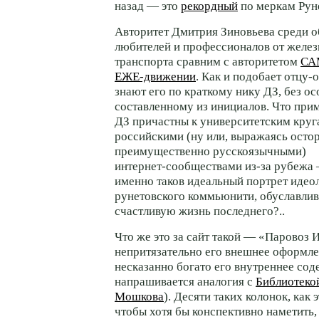
назад — это
рекордный
по меркам Руне
Авторитет Дмитрия Зиновьева среди 
любителей и профессионалов от желе
транспорта сравним с авторитетом
СА
ЕЖЕ-движении
. Как и подобает
отцу-
знают его по краткому нику ДЗ, без ос
составленному из инициалов. Что при
ДЗ причастны к университетским круг
российскими (ну или, выражаясь осто
преимущественно русскоязычными)
интернет-сообществами
из-за
рубежа 
именно таков идеальный портрет идео
рунетовского коммьюнити, обуславли
счастливую жизнь последнего?..
Что же это за сайт такой — «Паровоз 
непритязательно его внешнее оформле
несказанно богато его внутреннее сод
напрашивается аналогия с
Библиотеко
Мошкова
). Десяти таких колонок, как э
чтобы хотя бы конспективно наметить,