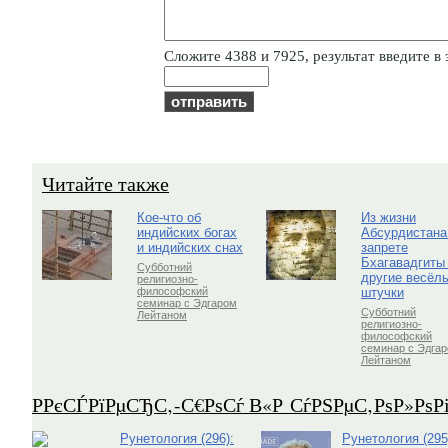
Cлoжитe 4388 и 7925, результат введите в 
Читайте также
Кое-что об
Из жизни
индийских богах
Абсурдистана
и индийских снах
запрете
Бхагавадгиты
Субботний
другие весёл
религиозно-
штучки
философский
семинар с Эдгаром
Субботний
Лейтаном
религиозно-
философский
семинар с Эдга
Лейтаном
Р­РєСЃРїРµСЂС‚-С€РѕСѓ В«Р СѓРЅРµС‚РѕР»Рѕ
Рунетология (296):
Рунетология (295