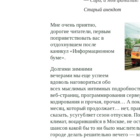
— Сара, а моя фамилия?
Старый анекдот
Мне очень приятно,
дорогие читатели, первым
поприветствовать вас в
отдохнувшем после
каникул «Информационном
буме».
Долгими зимними
вечерами мы еще успеем
вдоволь наговориться обо
всех мыслимых интимных подробностя
веб-страниц,
программирования серве
кодирования и прочая, прочая… А пок
месяц, который продолжает… нет, пра
сказать, усугубляет сезон отпусков. 
климат, воцарившийся в Москве, не ос
шансов какой бы то ни было мыслитель
городе делать решительно нечего — х