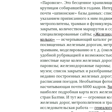
«Паровозе». Это бесценное хранилищ
крупицам собиравшейся годами. Инте
почти «шпионские» базы данных: спис
указанием приписанного к ним подвиж
метрополитены, трамваи и фуникулеры
закрытия, количеством маршрутов и с
специализированные сайты;
«Железно
кольцо»
— исчерпывающий каталог ре
посвященных железным дорогам, метр
трамваям, моделированию и т. д. (окол
удобной рубрикацией и возможностью 
известные науке колеи железных доро
паровозы; железнодорожные паромы;
музеи; список закрытых и разобранны
недавно построенных железных дорог
расписания поездов. Необъятная фото
насчитывающая почти 6000 кадров.
Su
наиболее подробная карта всех желез
стран Балтии. И тут же — огромная ко
железных дорог, метрополитенов и тр
исследовательская работа —
генеалог