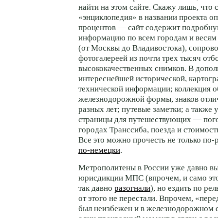
найти на этом сайте. Скажу лишь, что 
«энциклопедия» в названии проекта оп
процентов — сайт содержит подробн
информацию по всем городам и весям 
(от Москвы до Владивостока), сопро
фотогалереей из почти трех тысяч от
высококачественных снимков. В допо
интереснейшей исторической, картогр
технической информации; коллекция о
железнодорожной формы, знаков отли
разных лет; путевые заметки; а также
страницы для путешествующих — пого
городах Транссиба, поезда и стоимост
Все это можно прочесть не только
по-
по-немецки
.
Метрополитены в России уже давно 
юрисдикции МПС (впрочем, и само это
так давно
разогнали
), но ездить по ре
от этого не перестали. Впрочем, «пер
был неизбежен и в железнодорожном 