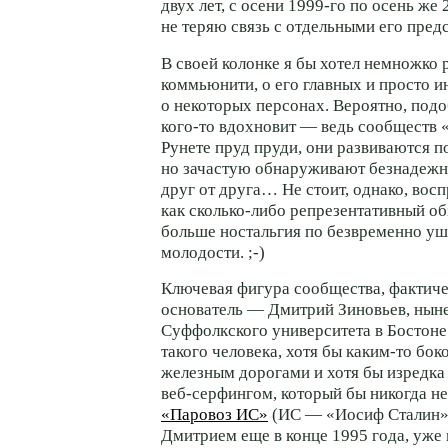
двух лет, с осени
1999-го
по осень же
не теряю связь с отдельными его пред
В своей колонке я бы хотел немножко 
коммьюнити, о его главных и просто и
о некоторых персонах. Вероятно, под
кого-то
вдохновит — ведь сообществ «
Рунете пруд пруди, они развиваются п
но зачастую обнаруживают безнадеж
друг от друга… Не стоит, однако, восп
как
сколько-либо
репрезентативный обз
больше ностальгия по безвременно у
молодости. ;-)
Ключевая фигура сообщества, фактиче
основатель — Дмитрий Зиновьев, нын
Суффолкского университета в Бостоне
такого человека, хотя бы
каким-то
боко
железным дорогами и хотя бы изредк
веб-серфингом,
который бы никогда не
«Паровоз ИС»
(ИС — «Иосиф Сталин»)
Дмитрием еще в конце 1995 года, уже 