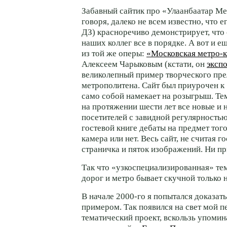
Забавный сайтик про «Улаанбаатар Ме
говоря, далеко не всем известно, что 
ДЗ) красноречиво демонстрирует, что
наших коллег все в порядке. А вот и 
из той же оперы:
«Московская
метро-
Алексеем Чарыковым (кстати, он
эксп
великолепный пример творческого пр
метрополитена. Сайт был приурочен к 
само собой намекает на розыгрыш. Тем
на протяжении шести лет все новые и 
посетителей с завидной регулярность
гостевой книге дебаты на предмет тог
камера или нет. Весь сайт, не считая 
страничка и пяток изображений. Ни пр
Так что «узкоспециализированная» те
дорог и метро бывает скучной только н
В начале
2000-го
я попытался доказать
примером. Так появился на свет мой п
тематический проект, вскользь упоми