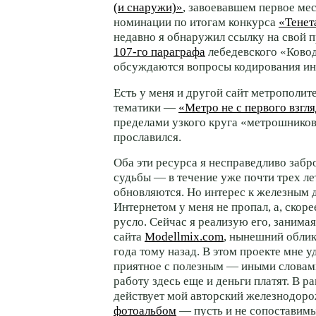
(и снаружи)»
, завоевавшем первое мес
номинации по итогам конкурса
«Тенет
недавно я обнаружил ссылку на свой п
107-го
параграфа
лебедевского «Ковод
обсуждаются вопросы кодирования и
Есть у меня и другой сайт метрополит
тематики —
«Метро не с первого взгл
пределами узкого круга «метрошников
прославился.
Оба эти ресурса я несправедливо забр
судьбы — в течение уже почти трех ле
обновляются. Но интерес к железным д
Интернетом у меня не пропал, а, скоре
русло. Сейчас я реализую его, заним
сайта
Modellmix.com
, нынешний облик
года тому назад. В этом проекте мне у
приятное с полезным — иными словам
работу здесь еще и деньги платят. В р
действует мой авторский железнодор
фотоальбом
— пусть и не сопоставим