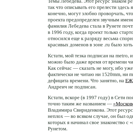
Темы Лебедева. Этот ресурс знаком р
так что описывать его прелести здесь я
конечно, могут злобно проворчать, что
проекта предопределен звучным имене
фамилия Лебедева стала в Рунете почт
в 1996 году, когда проект только старт
относился еще к разряду весьма спор
красивых доменов в зоне .ru было хоть
Кстати, мой тезка подписан на metro, 
можно было даже время от времени чит
Как сейчас — сказать не могу, ибо уже
фактически не читаю ни 1520mm, ни m
дефицита времени. Что занятно, на
ЕЖ
Андреич не подписан.
Кстати, вскоре (в 1997 году) в Сети по
точно таким же названием —
«Москов
Владимира Свириденкова. Этот ресурс
неплох — во всяком случае, он был од
которых я начинал свое знакомство с
Рунетом.