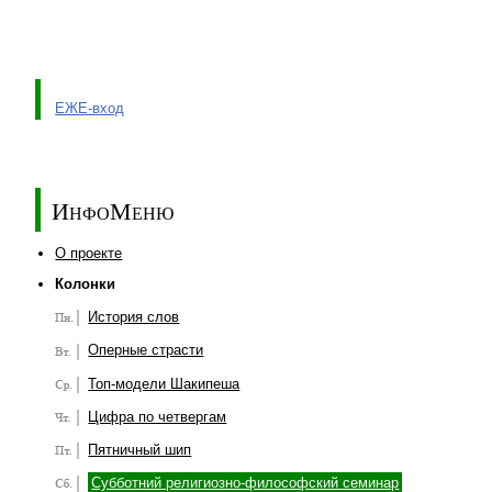
ЕЖЕ-вход
ИнфоМеню
О проекте
Колонки
История слов
Оперные страсти
Топ-модели Шакипеша
Цифра по четвергам
Пятничный шип
Субботний религиозно-философский семинар