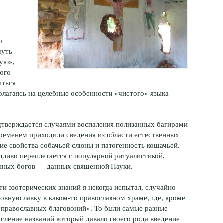
о
чуть
ную»,
рого
иться
полагаясь на целебные особенности «чистого» языка
дтверждается случаями воспаления полизанных багирами
ременем приходили сведения из области естественных
ие свойства собачьей слюны и патогенность кошачьей.
дливо переплетается с популярной ритуалистикой,
енных богов — данных священной Науки.
и эзотерических знаний я некогда испытал, случайно
ковную лавку в каком-то православном храме, где, кроме
«православных благовоний». То были самые разные
сление названий который давало своего рода введение