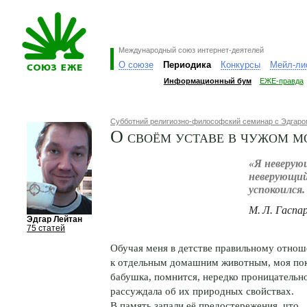
Международный союз интернет-деятелей
О союзе
Периодика
Конкурсы
Мейл-ли
Информационный бум
ЕЖЕ-правда
Субботний религиозно-философский семинар с Эдгар
О своём уставе в чужом м
«Я неверую
неверующий
успокоился.
М. Л. Гаспа
Эдгар Лейтан
75 статей
Обучая меня в детстве правильному отно
к отдельным домашним животным, моя по
бабушка, помнится, нередко проницательн
рассуждала об их природных свойствах.
В память запали её предостережения, что