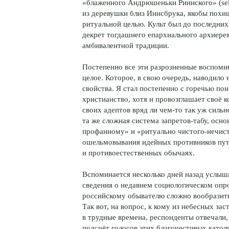
«блаженного Андрюшеньки Риннского» (seli
из деревушки близ Иннсбрука, якобы похищ
ритуальной целью. Культ был до последни
декрет тогдашнего епархиального архиере
амбивалентной традиции.
Постепенно все эти разрозненные воспомин
целое. Которое, в свою очередь, наводило
свойства. Я стал постепенно с горечью по
христианство, хотя и провозглашает своё к
своих адептов вряд ли чем-то так уж сильн
та же сложная система запретов-табу, осн
профанному» и «ритуально чистого-нечист
ошельмовывания идейных противников пут
и противоестественных обычаях.
Вспоминается несколько дней назад услыш
сведения о недавнем социологическом опро
российскому обывателю сложно вообразить 
Так вот, на вопрос, к кому из небесных з
в трудные времена, респонденты отвечали,
подсчёт голосов этих благочестивых катол