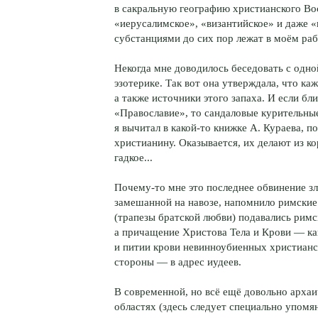
в сакральную географию христианского Вос
«иерусалимское», «византийское» и даже 
субстанциями до сих пор лежат в моём раб
Некогда мне доводилось беседовать с одно
эзотерике. Так вот она утверждала, что ка
а также источники этого запаха. И если б
«Православие», то сандаловые курительны
я вычитал в какой-то книжке А. Кураева, 
христианину. Оказывается, их делают из ко
гадкое...
Почему-то мне это последнее обвинение зл
замешанной на навозе, напомнило римские 
(трапезы братской любви) подавались рим
а причащение Христовa Тела и Крови — ка
и питии крови невинноубиенных христианс
стороны — в адрес иудеев.
В современной, но всё ещё довольно арха
областях (здесь следует специально упомя