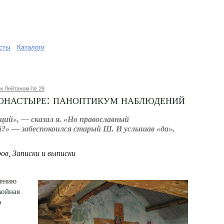
сты
Каталоги
ом Лейтаном № 29
онастыре: паноптикум наблюдений
щий», — сказал я. «Но православный
?» — забеспокоился старый Ш. И услышав «да»,
ров
, Записки и выписки
шению
койная
о