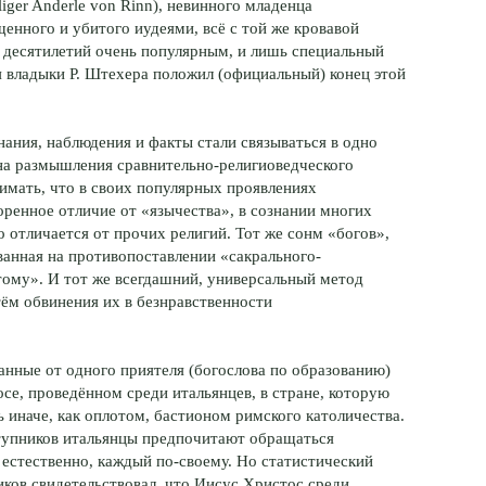
ger Anderle von Rinn), невинного младенца
енного и убитого иудеями, всё с той же кровавой
х десятилетий очень популярным, и лишь специальный
я владыки Р. Штехера положил (официальный) конец этой
ания, наблюдения и факты стали связываться в одно
 на размышления сравнительно-религиоведческого
нимать, что в своих популярных проявлениях
оренное отличие от «язычества», в сознании многих
о отличается от прочих религий. Тот же сонм «богов»,
ованная на противопоставлении «сакрального-
ому». И тот же всегдашний, универсальный метод
ём обвинения их в безнравственности
анные от одного приятеля (богослова по образованию)
се, проведённом среди итальянцев, в стране, которую
иначе, как оплотом, бастионом римского католичества.
аступников итальянцы предпочитают обращаться
 естественно, каждый по-своему. Но статистический
иков свидетельствовал, что Иисус Христос среди