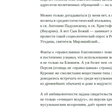
адресатов молитвенных обращений — на ше
Можно только догадываться (у меня нет, к
молиться среднестатистический итальянец
к св. Антонию Падуанскому, к св. Христоф
(Януарию). А вот Сын Божий — занимает н
провести такой социологический опрос в Р
Угодник, святитель Мирликийский...
Факты о «православных благовониях» покол
я постепенно узнавал, что использование 
и не только на Ближнем. А уж более чем 
Персия (отнюдь не «православная» страна)
Курение же смолистыми веществами типа л
доводилось встречать его среди мусульман
из древнейших обычаев) и даже в индуистс
А об амбивалентности ладана свидетельств
не только «очищает воздух», по версии хр
мусульманским воззрениям, даёт приют н