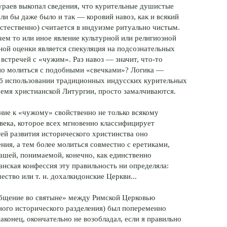
ураев выкопал сведения, что курительные душистые
ли бы даже было и так — коровий навоз, как и всякий
естественно) считается в индуизме ритуально чистым.
чем то или иное явление культурной или религиозной
ной оценки является спекуляция на подсознательных
встречей с «чужим». Раз навоз — значит, что-то
жно молиться с подобными «свечками»? Логика —
об использовании традиционных индусских курительных
емя христианской Литургии, просто замалчиваются.
ие к «чужому» свойственно не только всякому
века, которое всех мгновенно классифицирует
ей развития исторического христинства оно
ия, а тем более молиться совместно с еретиками,
нашей, понимаемой, конечно, как единственно
анская конфессия эту правильность ни определяла:
ество или т. н. дохалкидонские Церкви...
а «общение во святыне» между Римской Церковью
ного исторического разделения) был попеременно
наконец, окончательно не возобладал, если я правильно