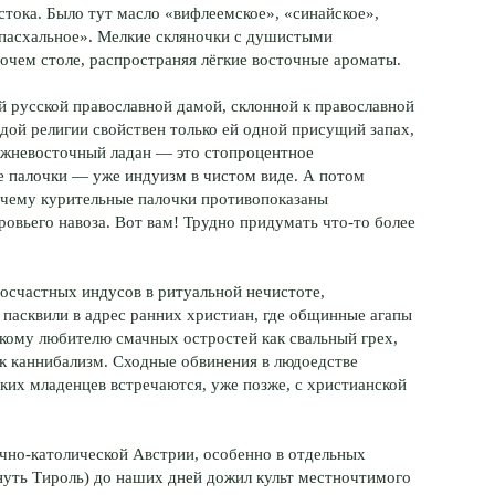
тока. Было тут масло «вифлеемское», «синайское»,
«пасхальное». Мелкие скляночки с душистыми
очем столе, распространяя лёгкие восточные ароматы.
й русской православной дамой, склонной к православной
ждой религии свойствен только ей одной присущий запах,
лижневосточный ладан — это стопроцентное
е палочки — уже индуизм в чистом виде. А потом
почему курительные палочки противопоказаны
ровьего навоза. Вот вам! Трудно придумать что-то более
осчастных индусов в ритуальной нечистоте,
пасквили в адрес ранних христиан, где общинные агапы
скому любителю смачных остростей как свальный грех,
к каннибализм. Сходные обвинения в людоедстве
ких младенцев встречаются, уже позже, с христианской
ично-католической Австрии, особенно в отдельных
нуть Тироль) до наших дней дожил культ местночтимого