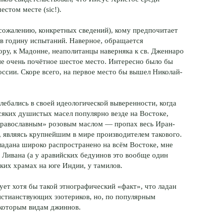
стом месте (sic!).
 сожалению, конкретных сведений), кому предпочитает
 в годину испытаний. Наверное, обращается
ору, к Мадонне, неаполитанцы наверняка к св. Дженнаро
е очень почётное шестое место. Интересно было бы
оссии. Скоре всего, на первое место бы вышел Николай-
ебались в своей идеологической выверенности, когда
всяких душистых масел популярно везде на Востоке,
«православным» розовым маслом — пропах весь Иран-
, являясь крупнейшим в мире производителем такового.
адана широко распространено на всём Востоке, мне
 Ливана (а у аравийских бедуинов это вообще один
ких храмах на юге Индии, у тамилов.
ует хотя бы такой этнографический «факт», что ладан
истианствующих эзотериков, но, по популярным
екоторым видам джиннов.