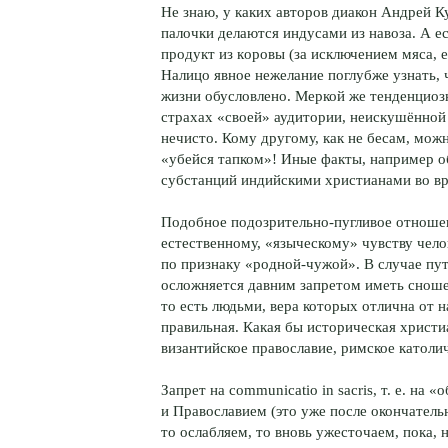
Не знаю, у каких авторов диакон Андрей К
палочки делаются индусами из навоза. А ес
продукт из кoровы (за исключением мяса, 
Налицо явное нежелание поглубже узнать, 
жизни обусловлено. Меркой же тенденциоз
страхах «своей» аудитории, неискушённой 
нечисто. Кому другому, как не бесам, мо
«убейся тапком»! Иные факты, например 
субстанций индийскими христианами во вр
Подобное подозрительно-пугливое отношен
естественному, «языческому» чувству чело
по признаку «родной-чужой». В случае пут
осложняется давним запретом иметь сношен
то есть людьми, вера которых отлична от 
правильная. Какая бы историческая христи
византийское православие, римское католич
Запрет на communicatio in sacris, т. е. н
и Православием (это уже после окончатель
то ослабляем, то вновь ужесточаем, пока, 