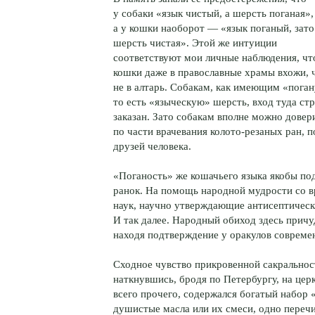
у собаки «язык чистый, а шерсть поганая»,
а у кошки наоборот — «язык поганый, зато
шерсть чистая». Этой же интуиции
соответствуют мои личные наблюдения, чт
кошки даже в православные храмы вхожи, 
не в алтарь. Собакам, как имеющим «пога
то есть «языческую» шерсть, вход туда ст
заказан. Зато собакам вполне можно довер
по части врачевания колото-резаных ран, 
друзей человека.
«Поганость» же кошачьего языка якобы по
ранок. На помощь народной мудрости со в
наук, научно утверждающие антисептическ
И так далее. Народный обиход здесь причу
находя подтверждение у оракулов соврем
Сходное чувство прикровенной сакральност
наткнувшись, бродя по Петербургу, на цер
всего прочего, содержался богатый набор 
душистые масла или их смеси, одно перечи