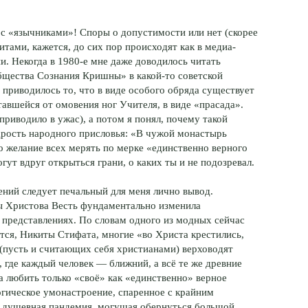
 с «язычниками»! Споры о допустимости или нет (скорее
тами, кажется, до сих пор происходят как в медиа-
и. Некогда в 1980-е мне даже доводилось читать
Общества Сознания Кришны» в какой-то советской
 приводилось то, что в виде особого обряда существует
авшейся от омовения ног Учителя, в виде «прасада».
 приводило в ужас), а потом я понял, почему такой
дрость народного присловья: «В чужой монастырь
но желание всех мерять по мерке «единственно верного
гут вдруг открыться грани, о каких ты и не подозревал.
ний следует печальный для меня лично вывод.
бы Христова Весть фундаментально изменила
 представлениях. По словам одного из модных сейчас
тся, Никиты Стифата, многие «во Христа крестились,
 (пусть и считающих себя христианами) верховодят
, где каждый человек — ближний, а всё те же древние
а любить только «своё» как «единственно» верное
огическое умонастроение, спаренное с крайним
о душевная пандемия, могущая обернуться большoй