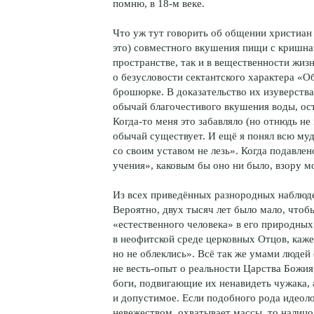
помню, в 18-м веке.
Что уж тут говорить об общении христиан
это) совместного вкушения пищи с кришнаи
пространстве, так и в вещественности жизн
о безусловости сектантского характера «
брошюрке. В доказательство их изуверства
обычай благочестивого вкушения воды, ост
Когда-то меня это забавляло (но отнюдь не
обычай существует. И ещё я понял всю му
со своим уставом не лезь». Когда подавле
учения», каковым бы оно ни было, взору мо
Из всех приведённых разнородных наблюде
Вероятно, двух тысяч лет было мало, что
«естественного человека» в его природных
в неофитской среде церковных Отцов, каже
но не облеклись». Всё так же умами людей
не весть-опыт о реальности Царства Божия
боги, подвигающие их ненавидеть чужака, 
и допустимое. Если подобного рода идеол
невежеством, охватывает массы, то налиц