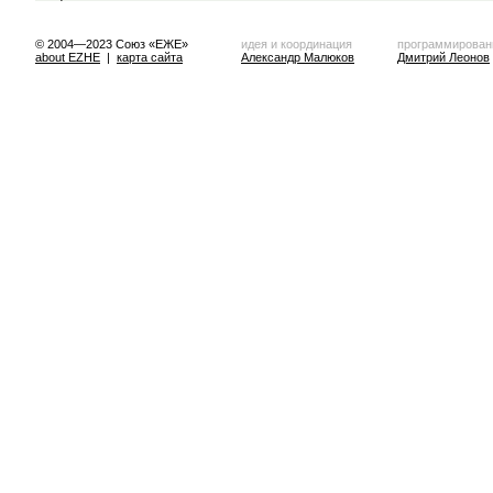
© 2004—2023 Союз «ЕЖЕ»
идея и координация
программирован
about EZHE
|
карта сайта
Александр Малюков
Дмитрий Леонов