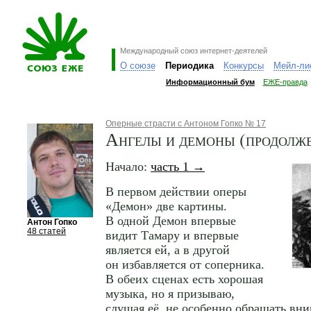
Международный союз интернет-деятелей
О союзе
Периодика
Конкурсы
Мейл-ли
Информационный бум
ЕЖЕ-правда
Оперные страсти с Антоном Гопко № 17
Ангелы и демоны (продолж
Начало:
часть 1 →
В первом действии оперы
«Демон» две картины.
В одной Демон впервые
Антон Гопко
48 статей
видит Тамару и впервые
является ей, а в другой
он избавляется от соперника.
В обеих сценах есть хорошая
музыка, но я призываю,
слушая её, не особенно обращать вни