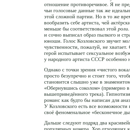
отношение противоречивое. Я не пре
чьи голосовые данные так же идеальн
этой сложной партии. Но в то же врем
вообразить себе артиста, чей актёрс
меньше бы соответствовал этой
роли
и сочно выписал образ пылкого и стр
юноши. Голос Козловского звучит мол
чувственности, пожалуй, не хватает. 
герой испытывает сексуальное возбу
у народного артиста СССР особенно 
Однако с точки зрения «чистого вока
просто безупречно и стоит того, что
становится слышно уже в знаменито
«Обернувшись соколом» (примерно в
вышеприведённого трека). Гипнотиз
романс как будто бы написан для ана
У Козловского есть все возможности
своё феноменальное «бесконечное ды
Дальше следуют подряд два красиве
популярных номера. Хор отходящих к