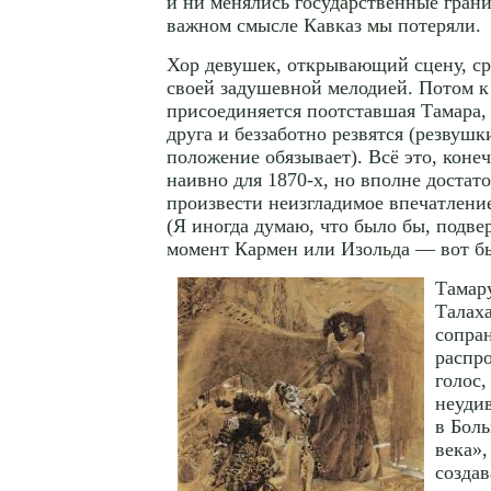
и ни менялись государственные гран
важном смысле Кавказ мы потеряли.
Хор девушек, открывающий сцену, ср
своей задушевной мелодией. Потом к
присоединяется поотставшая Тамара, 
друга и беззаботно резвятся (резвушк
положение обязывает). Всё это, коне
наивно для
1870-х
, но вполне достат
произвести неизгладимое впечатлени
(Я иногда думаю, что было бы, подве
момент Кармен или Изольда — вот бы
Тамару
Талаха
сопра
распр
голос,
неудив
в Боль
века»,
созда