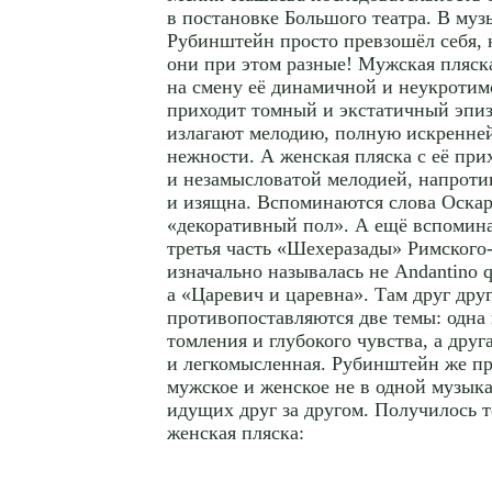
в постановке Большого театра. В муз
Рубинштейн просто превзошёл себя, н
они при этом разные! Мужская пляска
на смену её динамичной и неукротим
приходит томный и экстатичный эпиз
излагают мелодию, полную искренне
нежности. А женская пляска с её пр
и незамысловатой мелодией, напроти
и изящна. Вспоминаются слова Оскар
«декоративный пол». А ещё вспомина
третья часть «Шехеразады»
Римского
изначально называлась не Andantino qua
а «Царевич и царевна». Там друг дру
противопоставляются две темы: одна 
томления и глубокого чувства, а дру
и легкомысленная. Рубинштейн же п
мужское и женское не в одной музыкал
идущих друг за другом. Получилось т
женская пляска: