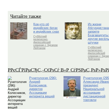
Читайте также
Кое-что об
Из жизни
индийских богах
Абсурдистана
и индийских снах
запрете
Бхагавадгиты
Субботний
другие весёл
религиозно-
штучки
философский
семинар с Эдгаром
Субботний
Лейтаном
религиозно-
философский
семинар с Эдга
Лейтаном
Р­РєСЃРїРµСЂС‚-С€РѕСѓ В«Р СѓРЅРµС‚РѕР»Рѕ
Рунетология (296):
Рунетология (295
Андрей
Александр Ивано
Колесников,
президент
директор
Национальной
Ассоциации
ассоциации
интернета вещей
дистанционной
торговли