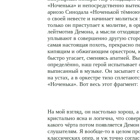
«Ноченька» и непосредственно вытек
ариозо Синодала «Ноченькой тёмною»
о своей невесте и начинает молиться 
только он приступает к молитве, в ор
лейтмотив Демона, а мысли отходяще
уплывают в совершенно другую сторо
самая настоящая похоть, прекрасно п
кипящим и обжигающим оркестром, к
быстро угасает, сменяясь апатией. В
определённо, наш герой испытывает о
выписанный в музыке. Он засыпает 
на устах, а в оркестре тихо сплетают
«Ноченька». Вот весь этот фрагмент:
На мой взгляд, он настолько хорош, а
кристально ясна и логична, что сове
какого чёрта потом появляется Демон
слушателям. Я
вообще-то
в целом пр
классических опер, и уж точно согла