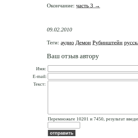
Окончание:
часть 3 →
09.02.2010
Теги:
аудио
Демон
Рубинштейн
русск
Ваш отзыв автору
Имя:
E-mail:
Текст:
Пepeмнoжьтe 10201 и 7450, результат введит