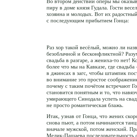
Во втором действии оперы мы оказыв
пиру в доме князя Гудала. Гости весе
хозяина и молодых. Вот их радостный
с последующим прибытием Гонца:
Раз хор такой весёлый, можно ли назв
безоблачной и бесконфликтной? Разум
свадьба в разгаре, а
жениха-то
нет! К
более что мы на Кавказе, где свадьба
в джинсах в загс, чтобы штампик пос
во внимание это простое соображение
почему с таким почётом встречают Г
становится понятным и то, что навяз
умирающего Синодала успеть на свад
не просто романтическая блажь.
Итак, узнав от Гонца, что жених скор
снова пьют, а потом начинаются танц
вначале мужской, потом женский. Пра
Мелик-Пашаева
последовательность о