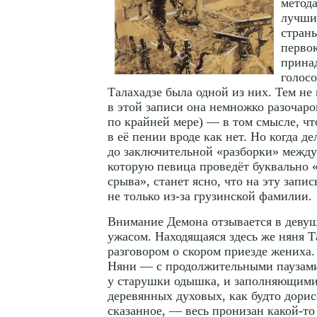
метод
лучши
стран
перво
прина
голосо
Талахадзе была одной из них. Тем не
в этой записи она немножко разочаро
по крайней мере) — в том смысле, чт
в её пении вроде как нет. Но когда де
до заключительной «разборки» межд
которую певица проведёт буквально 
срыва», станет ясно, что на эту запис
не только
из-за
грузинской фамилии.
Внимание Демона отзывается в деву
ужасом. Находящаяся здесь же няня Т
разговором о скором приезде жениха
Няни — с продолжительными паузами
у старушки одышка, и заполняющими
деревянных духовых, как будто дор
сказанное, — весь пронизан
какой-то