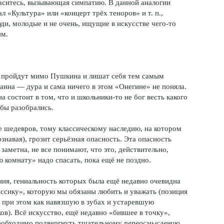
ласитесь, вызывающая симпатию. В данной аналогии
л «Культура» или «концерт трёх теноров» и т. п.,
ди, молодые и не очень, ищущие в искусстве чего-то
ям.
 пройдут мимо Пушкина и лишат себя тем самым
нна — дура и сама ничего в этом «Онегине» не поняла.
а состоит в том, что и школьники-то не бог весть какого
бы разобрались.
 шедевров, тому классическому наследию, на котором
ознавая), грозит серьёзная опасность. Эта опасность
 заметна, не все понимают, что это, действительно,
ю комнату» надо спасать, пока ещё не поздно.
ния, гениальность которых была ещё недавно очевидна
ассику», которую мы обязаны любить и уважать (позиция
 при этом как навязшую в зубах и устаревшую
в). Всё искусство, ещё недавно «бившее в точку»,
 необходимо подвергнуть тщательному
переосмыслению
.