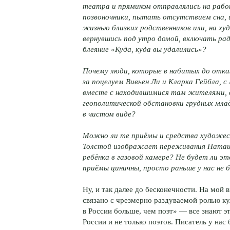
театра и прямиком отправлялись на рабо
позвоночники, пытать отсутствием сна
жизнью близких родственников или, на ху
вернувшись под утро домой, включать ра
блеяние «Куда, куда вы удалились»?
Почему люди, которые в набитых до отка
за поцелуем Вивьен Ли и Кларка Гейбла, с
вместе с находившимися там жителями, в
геополитической обстановки грудных мла
в чистом виде?
Можно ли те приёмы и средства художес
Толстой изображает переживания Наташи
ребёнка в газовой камере? Не будет ли 
приёмы циничны, просто раньше у нас не
Ну, и так далее до бесконечности. На мой 
связано с чрезмерно раздуваемой ролью ку
в России больше, чем поэт» — все знают эт
России и не только поэтов. Писатель у на