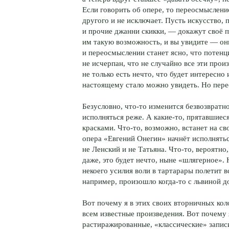
Если говорить об опере, то переосмыслени
другого и не исключает. Пусть искусство,
и прочие джанни скикки, — докажут своё 
им такую возможность, и вы увидите — он
и переосмыслении станет ясно, что потенц
не исчерпан, что не случайно все эти про
не только есть нечто, что будет интересно 
настоящему стало можно увидеть. Но пер
Безусловно, что-то изменится безвозвратн
исполняться реже. А какие-то, прятавшиеся
красками. Что-то, возможно, встанет на св
опера «Евгений Онегин» начнёт исполнятьс
не Ленский и не Татьяна. Что-то, вероятно
даже, это будет нечто, ныне «шлягерное».
некоего усилия воли в тартарары полетит в
например, произошло когда-то с львиной д
Вот почему я в этих своих вторничных кол
всем известные произведения. Вот почему 
растиражированные, «классические» записи