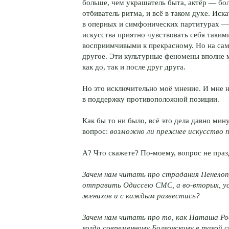
больше, чем украшатель быта, актёр — бо
отбиватель ритма, и всё в таком духе. Ис
в оперных и симфонических партитурах — 
искусства приятно чувствовать себя таки
восприимчивыми к прекрасному. Но на сам
другое. Эти культурные феномены вполне м
как до, так и после друг друга.
Но это исключительно моё мнение. И мне 
в поддержку противоположной позиции.
Как бы то ни было, всё это дела давно мин
вопрос:
возможно ли прежнее искусство 
А? Что скажете? По-моему, вопрос не пра
Зачем нам читать про страдания Пенелоп
отправить Одиссею СМС, а во-вторых, усп
женихов и с каждым развестись?
Зачем нам читать про то, как Наташа Р
когда современному Болконскому в такой 