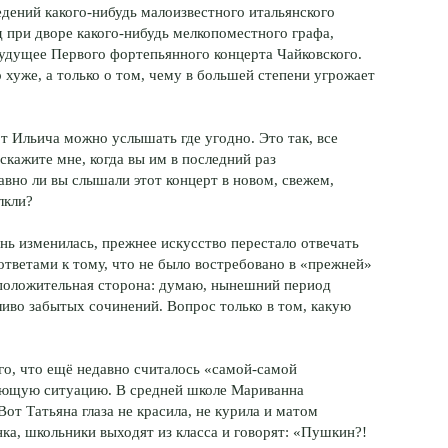
едений какого-нибудь малоизвестного итальянского
д при дворе какого-нибудь мелкопоместного графа,
будущее Первого фортепьянного концерта Чайковского.
о хуже, а только о том, чему в большей степени угрожает
т Ильича можно услышать где угодно. Это так, все
скажите мне, когда вы им в последний раз
авно ли вы слышали этот концерт в новом, свежем,
лкли?
знь изменилась, прежнее искусство перестало отвечать
ответами к тому, что не было востребовано в «прежней»
а положительная сторона: думаю, нынешний период
иво забытых сочинений. Вопрос только в том, какую
го, что ещё недавно считалось «самой-самой
дующую ситуацию. В средней школе Мариванна
от Татьяна глаза не красила, не курила и матом
нка, школьники выходят из класса и говорят: «Пушкин?!