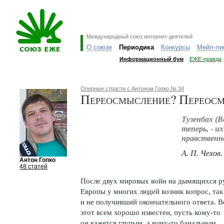
Международный союз интернет-деятелей
О союзе
Периодика
Конкурсы
Мейл-ли
Информационный бум
ЕЖЕ-правда
Оперные страсти с Антоном Гопко № 34
Переосмысление? Переосм
Тузенбах (
теперь, - и
нравственно
А. П. Чехов
Антон Гопко
48 статей
После двух мировых войн на дымящихся р
Европы у многих людей возник вопрос, так
и не получивший окончательного ответа. 
этот всем хорошо известен, пусть кому-то
он кажется глупым, а кому-то банальным.