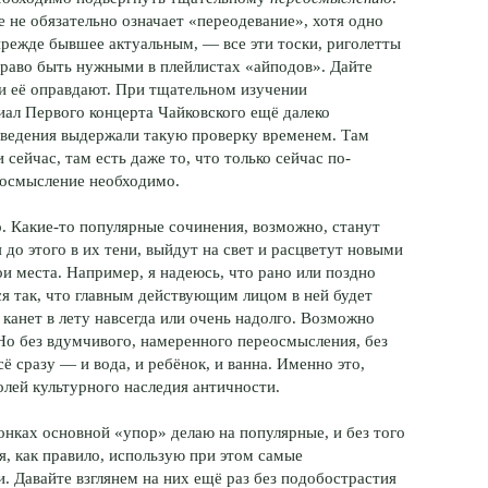
е не обязательно означает «переодевание», хотя одно
 прежде бывшее актуальным, — все эти тоски, риголетты
право быть нужными в плейлистах «айподов». Дайте
и её оправдают. При тщательном изучении
иал Первого концерта Чайковского ещё далеко
изведения выдержали такую проверку временем. Там
и сейчас, там есть даже то, что только сейчас по-
еосмысление необходимо.
о. Какие-то популярные сочинения, возможно, станут
 до этого в их тени, выйдут на свет и расцветут новыми
ои места. Например, я надеюсь, что рано или поздно
я так, что главным действующим лицом в ней будет
, канет в лету навсегда или очень надолго. Возможно
 Но без вдумчивого, намеренного переосмысления, без
сё сразу — и вода, и ребёнок, и ванна. Именно это,
олей культурного наследия античности.
онках основной «упор» делаю на популярные, и без того
я, как правило, использую при этом самые
. Давайте взглянем на них ещё раз без подобострастия