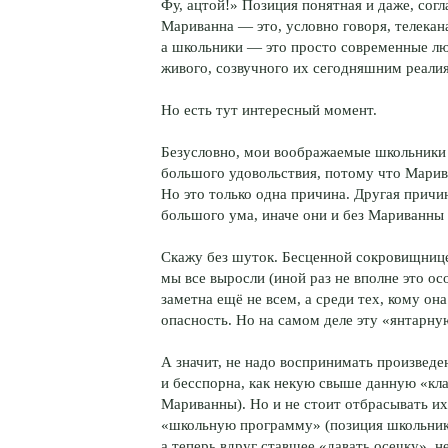
Фу, ацтой!» Позиция понятная и даже, сог
Мариванна — это, условно говоря, телекана
а школьники — это просто современные лю
живого, созвучного их сегодняшним реали
Но есть тут интересный момент.
Безусловно, мои воображаемые школьники
большого удовольствия, потому что Марива
Но это только одна причина. Другая причин
большого ума, иначе они и без Мариванны 
Скажу без шуток. Бесценной сокровищнице
мы все выросли (иной раз не вполне это ос
заметна ещё не всем, а среди тех, кому она
опасность. Но на самом деле эту «янтарну
А значит, не надо воспринимать произведе
и бесспорна, как некую свыше данную «кл
Мариванны). Но и не стоит отбрасывать их
«школьную программу» (позиция школьнико
а теперь вдруг ставшее «давать осечку»,