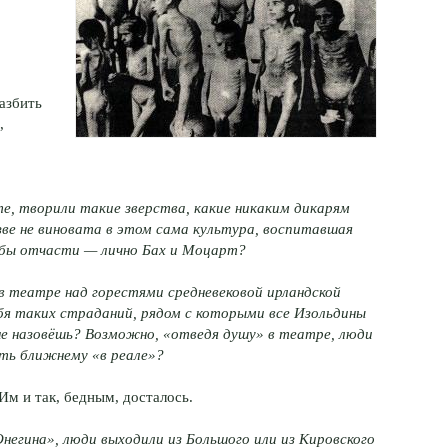
азбить
,
е, творили такие зверства, какие никаким дикарям
азве не виновата в этом сама культура, воспитавшая
я бы отчасти — лично Бах и Моцарт?
в театре над горестями средневековой ирландской
ебя таких страданий, рядом с которыми все Изольдины
не назовёшь? Возможно, «отведя душу» в театре, люди
ть ближнему «в реале»?
 Им и так, бедным, досталось.
Онегина», люди выходили из Большого или из Кировского