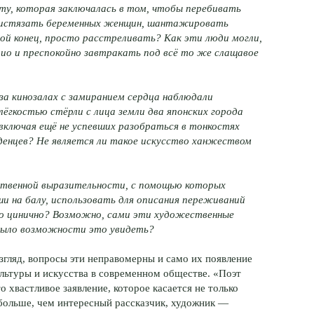
ту, которая заключалась в том, чтобы перебивать
, истязать беременных женщин, шантажировать
дой конец, просто расстреливать? Как эти люди могли,
дио и преспокойно завтракать под всё то же слащавое
за кинозалах с замиранием сердца наблюдали
 лёгкостью стёрли с лица земли два японских города
ключая ещё не успевших разобраться в тонкостях
денцев? Не является ли такое искусство ханжеством
твенной выразительности, с помощью которых
 на балу, использовать для описания переживаний
это цинично? Возможно, сами эти художественные
 было возможности это увидеть?
взгляд, вопросы эти неправомерны и само их появление
льтуры и искусства в современном обществе. «Поэт
о хвастливое заявление, которое касается не только
с больше, чем интересный рассказчик, художник —