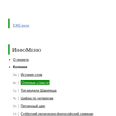
ЕЖЕ-вход
ИнфоМеню
О проекте
Колонки
История слов
Оперные страсти
Топ-модели Шакипеша
Цифра по четвергам
Пятничный шип
Субботний религиозно-философский семинар