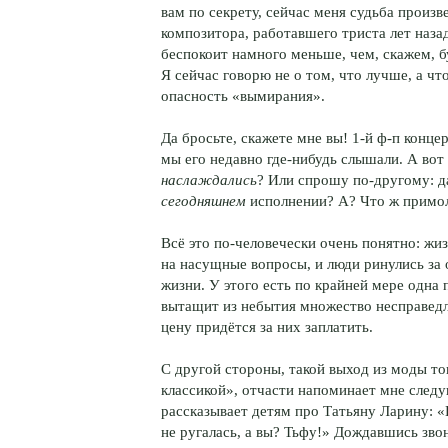
вам по секрету, сейчас меня судьба произв
композитора, работавшего триста лет наза
беспокоит намного меньше, чем, скажем, 
Я сейчас говорю не о том, что лучше, а чт
опасность «вымирания».
Да бросьте, скажете мне вы!
1-й
ф-п концер
мы его недавно где-нибудь слышали. А вот 
наслаждались
? Или спрошу по-другому: д
сегодняшнем
исполнении? А? Что ж примо
Всё это по-человечески очень понятно: жи
на насущные вопросы, и люди ринулись за 
жизни. У этого есть по крайней мере одн
вытащит из небытия множество несправедл
цену придётся за них заплатить.
С другой стороны, такой выход из моды то
классикой», отчасти напоминает мне сле
рассказывает детям про Татьяну Ларину: «В
не ругалась, а вы? Тьфу!» Дождавшись зво