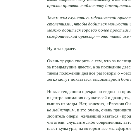
просто принять таблеточку доксициклин
Зачем нам слушать симфонический оркест
столетиями, чтобы добиться мощности и р
можно добиться гораздо более простыми
симфонический оркестр — это такой же 
Ну и так далее.
Очень трудно спорить с тем, что за после
за предыдущие двести, а за последние две
таком положении дел все разговоры о «бе
легко могут показаться высокопарной болто
Новые тенденции прекрасно видны на прим
в центре внимания слушателей и двадцать, 
вышло из моды. Нет, конечно, «Евгения Он
не мейнстрим
, и это очень, очень принци
любитель оперы, желающий казаться «прод
читатели, слушайте либо современных авто
пласт культуры, на котором все мы сформи