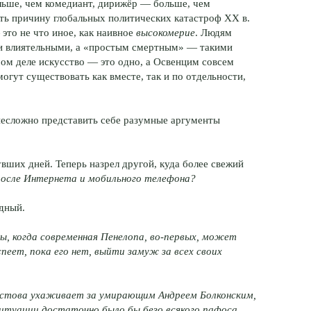
льше, чем комедиант, дирижёр — больше, чем
кать причину глобальных политических катастроф XX в.
это не что иное, как наивное
высокомерие
. Людям
ми влиятельными, а «простым смертным» — такими
ом деле искусство — это одно, а Освенцим совсем
огут существовать как вместе, так и по отдельности,
несложно представить себе разумные аргументы
увших дней. Теперь назрел другой, куда более свежий
после Интернета и мобильного телефона?
здный.
ы, когда современная Пенелопа, во-первых, может
еет, пока его нет, выйти замуж за всех своих
остова ухаживает за умирающим Андреем Болконским,
ситуации достаточно было бы безо всякого пафоса