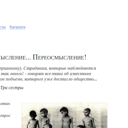
сты
Каталоги
ысление... Переосмысление!
Вершинину). Страдания, которые наблюдаются
х так много! - говорят все-таки об известном
м подъеме, которого уже достигло общество...
. Три сестры
уинах
Вопрос