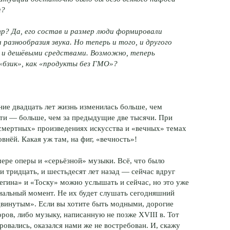
а?
р? Да, его состав и размер люди формировали
азнообразия звука. Но теперь и того, и другого
 и дешёвыми средствами. Возможно, теперь
«бзик», как «продукты без ГМО»?
дние двадцать лет жизнь изменилась больше, чем
сти — больше, чем за предыдущие две тысячи. При
ссмертных» произведениях искусства и «вечных» темах
внёй. Какая уж там, на фиг, «вечность»!
ере оперы и «серьёзной» музыки. Всё, что было
и тридцать, и шестьдесят лет назад — сейчас вдруг
егина» и «Тоску» можно услышать и сейчас, но это уже
пиальный момент. Не их будет слушать сегодняшний
винутым». Если вы хотите быть модными, дорогие
ров, либо музыку, написанную не позже XVIII в. Тот
ровались, оказался нами же не востребован. И, скажу