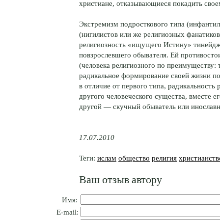
христиане, отказывающиеся покадить свое
Экстремизм подросткового типа (инфанти
(нигилистов или же религиозных фанатико
религиозность «ищущего Истину» тинейдже
повзрослевшего обывателя. Ей противостои
(человека религиозного по преимуществу:
радикальное формирование своей жизни по 
в отличие от первого типа, радикальность
другого человеческого существа, вместе е
другой — скучный обыватель или инославн
17.07.2010
Теги:
ислам
общество
религия
христианств
Ваш отзыв автору
Имя:
E-mail: