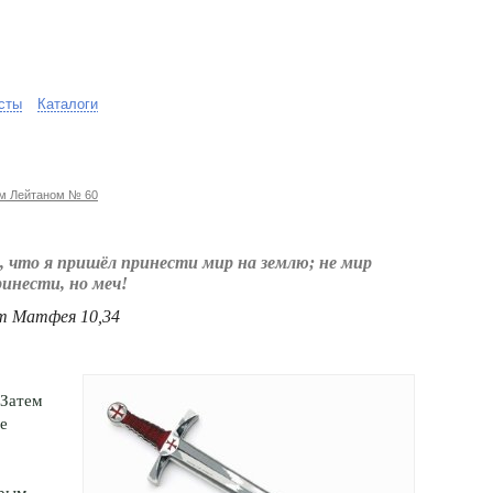
сты
Каталоги
ом Лейтаном № 60
, что я пришёл принести мир на землю; не мир
ринести, но меч!
от Матфея 10,34
 Затем
е
орым