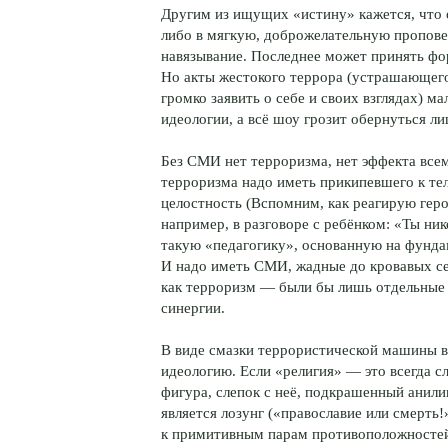
Другим из ищущих «истину» кажется, что 
либо в мягкую, доброжелательную проповед
навязывание. Последнее может принять фор
Но акты жестокого террора (устрашающего
громко заявить о себе и своих взглядах) 
идеологии, a всё шоу грозит обернуться 
Без СМИ нет терроризма, нет эффекта все
терроризма надо иметь прикипевшего к те
целостность (Вспомним, как реагирую гер
например, в разговоре с ребёнком: «Ты ни
такую «педагогику», основанную на фундам
И надо иметь СМИ, жадные до кровавых се
как терроризм — были бы лишь отдельные 
синергии.
В виде смазки террористической машины в
идеологию. Если «религия» — это всегда с
фигура, слепок с неё, подкрашенный анил
является лозунг («православие или смерть!
к примитивным парам противоположностей.