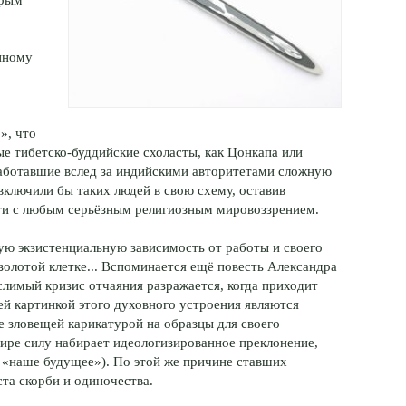
,
нному
», что
е тибетско-буддийские схоласты, как Цонкапа или
аботавшие вслед за индийскими авторитетами сложную
ключили бы таких людей в свою схему, оставив
ти с любым серьёзным религиозным мировоззрением.
лую экзистенциальную зависимость от работы и своего
золотой клетке... Вспоминается ещё повесть Александра
слимый кризис отчаяния разражается, когда приходит
ей картинкой этого духовного устроения являются
 зловещей карикатурой на образцы для своего
ире силу набирает идеологизированное преклонение,
 «наше будущее»). По этой же причине ставших
та скорби и одиночества.