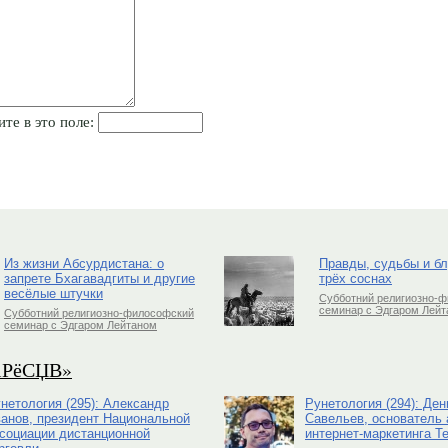
ите в это поле:
Из жизни Абсурдистана: о
Правды, судьбы и б
запрете Бхагавадгиты и другие
трёх соснах
весёлые штучки
Субботний религиозно-
семинар с Эдгаром Лей
Субботний религиозно-философский
семинар с Эдгаром Лейтаном
РіРёСЏВ»
нетология (295): Александр
Рунетология (294): Ден
анов, президент Национальной
Савельев, основатель 
социации дистанционной
интернет-маркетинга Te