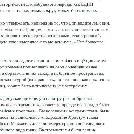
овторимости для избранного народа, как ЕДИН
 лиц и тел, видимых вокруг, может быть немало.
о утверждать, напирая на то, что Бог, видите ли, один.
е «Бог есть Троица», а это высказывание несёт совсем
 хронологически третья из авраамических религий,
дею уже нумерического монотеизма. «Нет божества,
и оно последовательно и не ослаблено ещё цинизмом
от времени примеривать на себя более или менее
 в образ жизни, их выход в публичное пространство,
онъюнктурой (которая есть, ни что иное, как архаичная
и), может быть истолковано как экстремизм.
м, допускающим целую палитру разнообразных
ычок «экстремиста», в таковые прежде всего надо было
лейских пророков... Безусловными экстремистами были
иеся на радикальное «подражание Христу» таким
были Маккавеи, даже до смерти решившие следовать
лённого вида пищи. Экстремистами были ранние