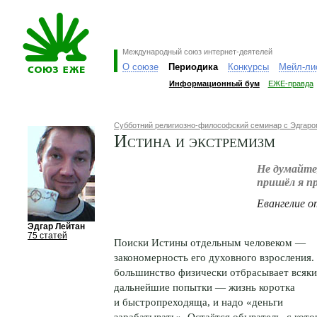
Международный союз интернет-деятелей
О союзе
Периодика
Конкурсы
Мейл-ли
Информационный бум
ЕЖЕ-правда
Субботний религиозно-философский семинар с Эдгар
Истина и экстремизм
Не думайте
пришёл я п
Евангелие 
Эдгар Лейтан
75 статей
Поиски Истины отдельным человеком —
закономерность его духовного взросления.
большинство физически отбрасывает всяки
дальнейшие попытки — жизнь коротка
и быстропреходяща, и надо «деньги
зарабатывать». Остаётся обыватель, с кот