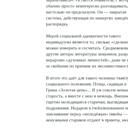
обычно просто неинтересно разговаривать
настолько он предсказуем. Он — закрытая
система, действующая по намертво заведё
распорядку.
Мерой социальной адекватности такого
индивидуума является то, сколько «сделано
можно измерить и сосчитать. Средневековы
другие авторы литературы ламримов, разр
иерархию «духовных личностей», даже не в
за скобками по причине их несовместимос
В итоге это даёт для такого человека тяжё
социального положения. Птица, сидящая в 
Грина «Золотая цепь»... И уж совсем немы
старость, а вместе с нею и немощь. Внешн
тщетно молодящиеся старички, выглядящие
подражания. Недаром в глобализованном м
заискивание перед «молодёжью» (якобы —
ненужными стариков отдают в приюты, мес