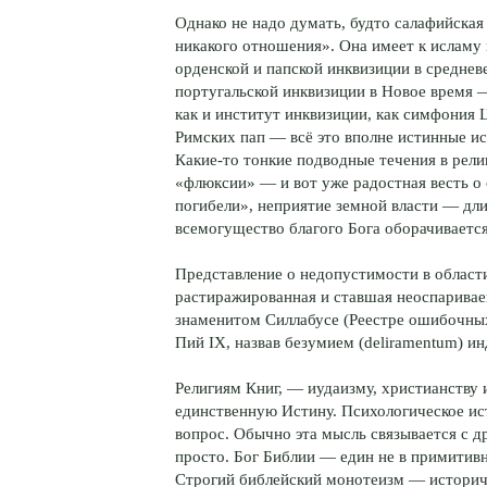
Однако не надо думать, будто салафийска
никакого отношения». Она имеет к исламу 
орденской и папской инквизиции в среднев
португальской инквизиции в Новое время 
как и институт инквизиции, как симфония 
Римских пап — всё это вполне истинные и
Какие-то тонкие подводные течения в рели
«флюксии» — и вот уже радостная весть о
погибели», неприятие земной власти — дл
всемогущество благого Бога оборачивается
Представление о недопустимости в област
растиражированная и ставшая неоспаривае
знаменитом Силлабусе (Реестре ошибочных в
Пий IX, назвав безумием (deliramentum) и
Религиям Книг, — иудаизму, христианству 
единственную Истину. Психологическое ис
вопрос. Обычно эта мысль связывается с д
просто. Бог Библии — един не в примитивн
Строгий библейский монотеизм — историче