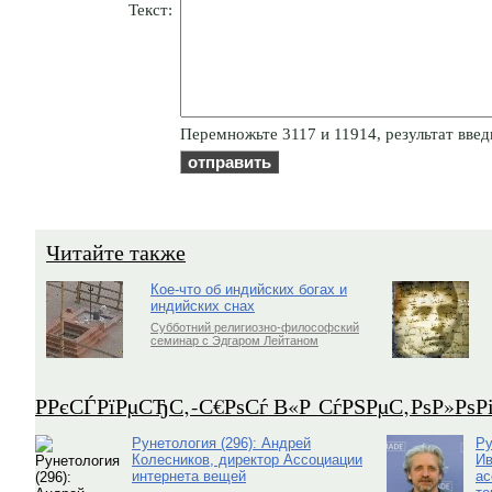
Текст:
Пepeмнoжьтe 3117 и 11914, результат введ
Читайте также
Кое-что об индийских богах и
индийских снах
Субботний религиозно-философский
семинар с Эдгаром Лейтаном
Р­РєСЃРїРµСЂС‚-С€РѕСѓ В«Р СѓРЅРµС‚РѕР»Рѕ
Рунетология (296): Андрей
Ру
Колесников, директор Ассоциации
Ив
интернета вещей
ас