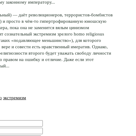
му законному императору...
льный) — даёт революционеров, террористов-бомбистов
в) и просто в чём-то гипертрофированную юношскую
ра, пока она не заменится вялым цинизмом
т сознательный экстремизм зрелого homo religiosus
 таких «подавляющее меньшинство»), для которого
вере и совести есть нравственный имератив. Однако,
 религиозности второго будет уважать свободу личности
го правом на ошибку и отличие. Даже если этот
ый...
о
экстремизм