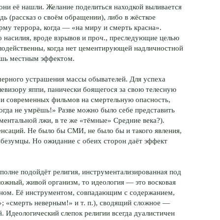
они её нашли. Желание поделиться находкой выливается
ь (рассказ о своём обращении), либо в жёсткое
му террора, когда — «на миру и смерть красна».
 насилия, вроде взрывов и проч., преследующие целью
малодейственны, когда нет цементирующей надличностной
лишь местным эффектом.
мерного устрашения массы обывателей. Для успеха
левизору яппи, панически боящегося за свою телесную
ои современных фильмов на смертельную опасность,
когда не умрёшь!» Разве можно было себе представить
ентальной лжи, в те же «тёмные» Средние века?).
нсаций. Не было бы СМИ, не было бы и такого явления,
безумцы. Нo ожидание с обеих сторон даёт эффект
полне подойдёт религия, инструментализированная под
ложный, живой организм, то идеология — это восковая
ином. Её инструментом, совпадающим с содержанием,
»; «смерть неверным!» и т. п.), сводящий сложное —
 Идеологический слепок религии всегда дуалистичен