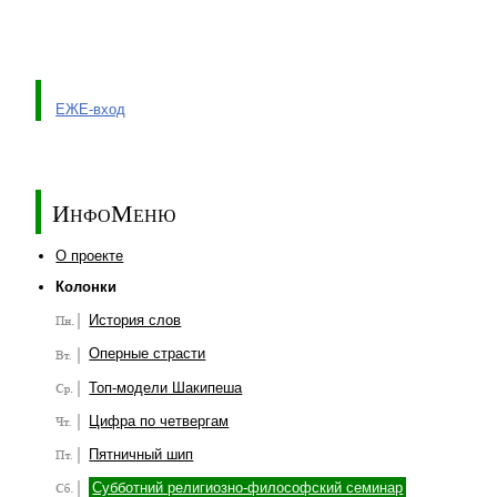
ЕЖЕ-вход
ИнфоМеню
О проекте
Колонки
История слов
Оперные страсти
Топ-модели Шакипеша
Цифра по четвергам
Пятничный шип
Субботний религиозно-философский семинар