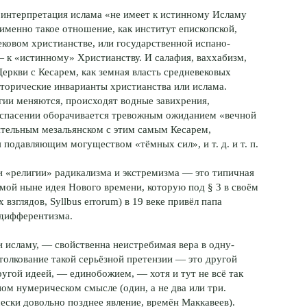
я интерпретация ислама «не имеет к истинному Исламу
именно такое отношение, как институт епископской,
ековом христианстве, или государственной испано-
— к «истинному» Христианству. И салафия, ваххабизм,
Церкви с Кесарем, как земная власть средневековых
сторические инварианты христианства или ислама.
гии меняются, происходят водные завихрения,
 спасении оборачивается тревожным ожиданием «вечной
ительным мезальянском с этим самым Кесарем,
 подавляющим могуществом «тёмных сил», и т. д. и т. п.
и «религии» радикализма и экстремизма — это типичная
мой ныне идея Нового времени, которую под § 3 в своём
зглядов, Syllbus errorum) в 19 веке привёл папа
ндифферентизма.
и исламу, — свойственна неистребимая вера в одну-
толкование такой серьёзной претензии — это другой
ругой идеей, — единобожием, — хотя и тут не всё так
ом нумерическом смысле (один, а не два или три.
ски довольно позднее явление, времён Маккавеев).