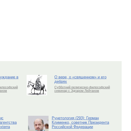
луждание в
О вере, о «священном» и его
дебрях
философский
Субботний религиозно-философский
таном
семинар с Эдгаром Лейтаном
ис
Рунетология (293): Герман
агентства
Клименко, советник Президента
xterra
Российской Федерации