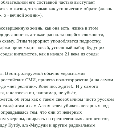
 обязательной его составной частью выступает
ится о жизни, то только как утопическом образе (жизнь
, о «вечной жизни»).
есовершенную жизнь, как она есть, жизнь в этом
едоделанности, а также расползающейся сложности,
 схему. Этим террорист уподобляется подростку.
лодёжи происходит новый, успешный набор будущих
 среды нигилистов, как в начале 21 века из среды
ты. В контролируемой обычно «красными»
в российских СМИ, принято политкорректно (а на самом
-де «нет религии». Конечно, ждите!.. И у самого
, и человека он, например, не убьёт,
жется, об этом как о таком своеобычном чисто русском
 А салафитам и сам Аллах велел убивать неверных под
 оправдываясь тем, что они от неверных
том уверены, опираясь на средневековых авторитетов,
ду Кутбу, аль-Маудуди и другим радикальным