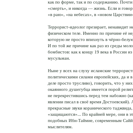
как по форме, так и по содержанию. Почти
«смерть», и никогда — жизнь. Если и говор
«в раю», «на небесах», в «новом Царствии»
Террорист-идеолог презирает, ненавидит н
физическом теле. Именно по причине её н
которую не просто впихнуть в чёрно-белую
И по той же причине как раз из среды мо
бомбистов: как к концу 19 века в России из
мусульман.
Ныне у всех на слуху исламские террорис
политическими силами европейских, да и 
деле просто трусливо), говорить, что у них
окаянного душегубца имеется порой религия
не перекрестившись перед тем набожно (ка
явлении писал в своё время Достоевский).
прекрасные звуки коранического таджвида,
«защищаются»... По крайней мере, они в э
подобных Ибн-Таймие, современным Саййи
мыслителям.