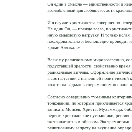
Он един в смысле — единственности и неп
возлюбленный для любящего, хотя красивых
И в случае христианства совершенно неверн
Не один Он, — прежде всего, в христианств
иную смысловую нагрузку. И только ислам,
последовательно и беспощадно проводит и
кроме Аллаха...»
Всякому религиозному мировоззрению, есл
подуставшей зрелости, свойственно время 
радикальные взгляды. Оформление взглядов
в соответствии с нынешней политической к
«охота на ведьм» в современном исполнени
Согласно совершенно туманным критерия
толкований, по которым приклеивается ярл
записать Моисея, Христа, Мухаммада, биб
первые христианские пустынники, решивш
экстравагантным образом. Экстремистами 
религиозному запрету на вкушение опреде