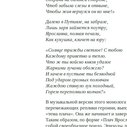
Чтоб забыла слезы я отныне,
Чтобы жив вернулся он ко мне!»
Далеко в Путивле, на забрале,
Лишь заря займется поутру,
Ярославна, полная печали,
Как кукушка, кличет на юру:
«Солнце трижды светлое! С тобою
Каждому приветно и тепло.
Что ж ты войско князя удалое
Жаркими лучами обожгло?
И зачем в пустыне ты безводной
Под ударом грозных половчан
Жаждою стянуло лук походный,
Горем переполнило колчан?»
В музыкальной версии этого монолога 
перемежающих реплики героини, выпо
«тема плача». Она же начинает и завер
Таким образом, по форме «Плач Яросл
собой своеобразное рондо. Эпизоды, 