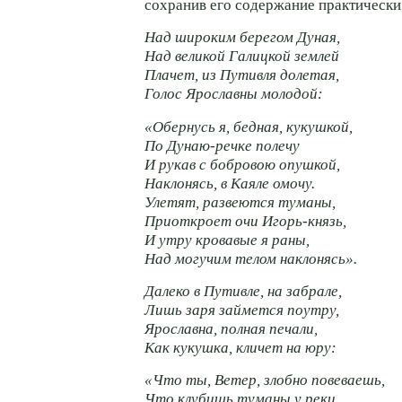
сохранив его содержание практическ
Над широким берегом Дуная,
Над великой Галицкой землей
Плачет, из Путивля долетая,
Голос Ярославны молодой:
«Обернусь я, бедная, кукушкой,
По
Дунаю-речке
полечу
И рукав с бобровою опушкой,
Наклонясь, в Каяле омочу.
Улетят, развеются туманы,
Приоткроет очи
Игорь-князь
,
И утру кровавые я раны,
Над могучим телом наклонясь».
Далеко в Путивле, на забрале,
Лишь заря займется поутру,
Ярославна, полная печали,
Как кукушка, кличет на юру:
«Что ты, Ветер, злобно повеваешь,
Что клубишь туманы у реки,