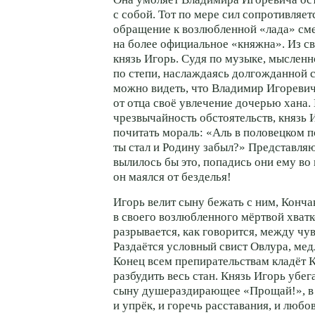
с собой. Тот по мере сил сопротивляе
обращение к возлюбленной «лада» сме
на более официальное «княжна». Из с
князь Игорь. Судя по музыке, мысленн
по степи, наслаждаясь долгожданной 
можно видеть, что Владимир Игоревич
от отца своё увлечение дочерью хана.
чрезвычайность обстоятельств, князь 
почитать мораль: «Аль в половецком 
ты стал и Родину забыл?» Представля
вылилось бы это, попадись они ему во 
он маялся от безделья!
Игорь велит сыну бежать с ним, Конча
в своего возлюбленного мёртвой хватк
разрывается, как говорится, между чу
Раздаётся условный свист Овлура, мед
Конец всем препирательствам кладёт 
разбудить весь стан. Князь Игорь убег
сыну душераздирающее «Прощай!», в 
и упрёк, и горечь расставания, и любо