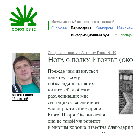
Международный союз интернет-деятелей
О союзе
Периодика
Конкурсы
Мейл-ли
Информационный бум
ЕЖЕ-правда
Оперные страсти с Антоном Гопко № 40
Нота о полку Игореве (ок
Прежде чем двинуться
дальше, я хочу
поблагодарить своих
читателей, любезно
Антон Гопко
разъяснивших мне
48 статей
ситуацию с загадочной
«альтернативной» арией
Князя Игоря. Оказывается,
она не такой уж раритет
и многим хорошо известна благодаря т