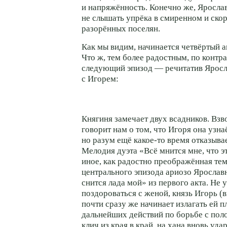
и напряжённость. Конечно же, Яросла
не слышать упрёка в смиренном и ско
разорённых поселян.
Как мы видим, начинается четвёртый а
Что ж, тем более радостным, по контра
следующий эпизод — речитатив Яросла
с Игорем:
Княгиня замечает двух всадников. Вз
говорит нам о том, что Игоря она узна
но разум ещё
какое-то
время отказывае
Мелодия дуэта «Всё мнится мне, что э
иное, как радостно преображённая те
центрального эпизода ариозо Ярослав
снится лада мой» из первого акта. Не 
поздороваться с женой, князь Игорь (в
почти сразу же начинает излагать ей п
дальнейших действий по борьбе с пол
клич из края в край, на хана вновь уд