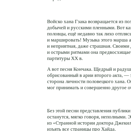
Войско хана Гзака возвращается из по
добычей и русскими пленными. Вот как
половцы, ещё недавно так лихо отпля
и маршировать! Музыка этого марша 
и неприятная, даже страшная. Своими
и острыми ритмами она предвосхищае
партитуры XX в.
А вот песня Кончака. Щедрый и радуш
обрисованный в арии второго акта, — 
сторона личности половецкого хана. О
мог принимать и совершенно другое о
Без этой песни представления публики
останутся, мягко говоря, неполными. Э
из «Странной истории доктора Джекил
изъять все страницы про Хайда.