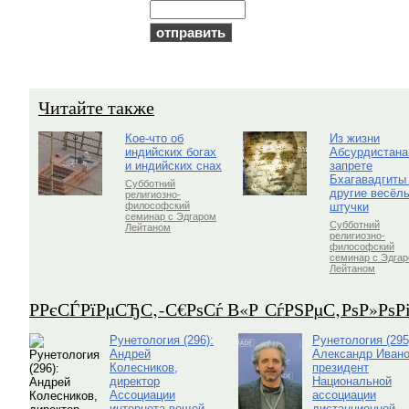
Читайте также
Кое-что об
Из жизни
индийских богах
Абсурдистана
и индийских снах
запрете
Бхагавадгиты
Субботний
другие весёл
религиозно-
штучки
философский
семинар с Эдгаром
Субботний
Лейтаном
религиозно-
философский
семинар с Эдга
Лейтаном
Р­РєСЃРїРµСЂС‚-С€РѕСѓ В«Р СѓРЅРµС‚РѕР»Рѕ
Рунетология (296):
Рунетология (295
Андрей
Александр Ивано
Колесников,
президент
директор
Национальной
Ассоциации
ассоциации
интернета вещей
дистанционной