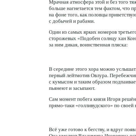
Мрачная атмосфера этой и без того т
больше нагнетается тем фактом, что п
на фоне того, как половцы приветству
с добычей и рабами.
Один из самых ярких номеров третьег
сторожевых «Подобен солнцу хан Кон
за ним дикая, воинственная пляска:
В середине этого хора можно услышат
первый лейтмотив Овлура. Перебежчи
с кумысом и таким образом подпаивае
пьянеют и засыпают.
Сам момент побега князя Игоря решён 
прямо-таки
«голливудского» по своей
Всё уже готово к бегству, и вдруг поя
Она умоляет Владимира Игоревича оста