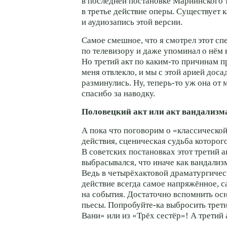
в последней постановке Мариинского т
в третье действие оперы. Существует к
и аудиозапись этой версии.
Самое смешное, что я смотрел этот сп
по телевизору и даже упоминал о нём 
Но третий акт по
каким-то
причинам п
меня отвлекло, и мы с этой арией дос
разминулись. Ну,
теперь-то
уж она от 
спасибо за наводку.
Половецкий акт или акт вандализм
А пока что поговорим о «классической
действия, сценическая судьба которог
В советских постановках этот третий а
выбрасывался, что иначе как вандализ
Ведь в четырёхактовой драматургичес
действие всегда самое напряжённое, с
на события. Достаточно вспомнить ос
пьесы.
Попробуйте-ка
выбросить трети
Вани» или из «Трёх сестёр»! А третий