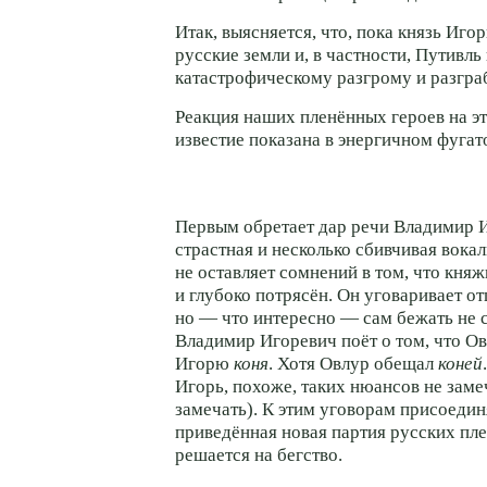
Итак, выясняется, что, пока князь Игор
русские земли и, в частности, Путивль
катастрофическому разгрому и разгра
Реакция наших пленённых героев на 
известие показана в энергичном фугат
Первым обретает дар речи Владимир И
страстная и несколько сбивчивая вока
не оставляет сомнений в том, что кня
и глубоко потрясён. Он уговаривает от
но — что интересно — сам бежать не 
Владимир Игоревич поёт о том, что О
Игорю
коня
. Хотя Овлур обещал
коней
Игорь, похоже, таких нюансов не замеч
замечать). К этим уговорам присоедин
приведённая новая партия русских пле
решается на бегство.