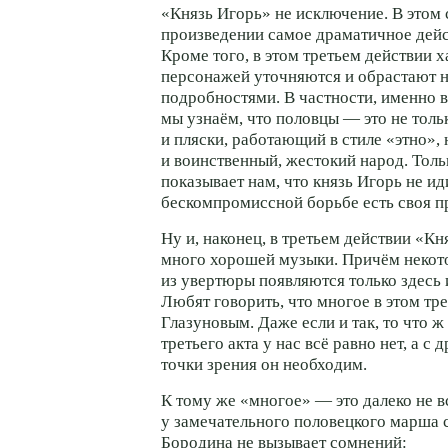
«Князь Игорь» не исключение. В этом
произведении самое драматичное дейс
Кроме того, в этом третьем действии 
персонажей уточняются и обрастают 
подробностями. В частности, именно в
мы узнаём, что половцы — это не толь
и пляски, работающий в стиле «этно»,
и воинственный, жестокий народ. Толь
показывает нам, что князь Игорь не иди
бескомпромиссной борьбе есть своя п
Ну и, наконец, в третьем действии «К
много хорошей музыки. Причём некот
из увертюры появляются только здесь 
Любят говорить, что многое в этом тр
Глазуновым. Даже если и так, то что ж
третьего акта у нас всё равно нет, а с
точки зрения он необходим.
К тому же «многое» — это далеко не вс
у замечательного половецкого марша 
Бородина не вызывает сомнений: