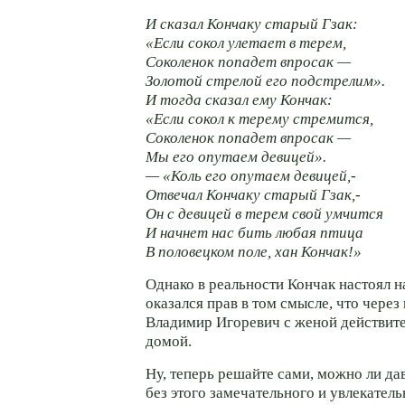
И сказал Кончаку старый Гзак:
«Если сокол улетает в терем,
Соколенок попадет впросак —
Золотой стрелой его подстрелим».
И тогда сказал ему Кончак:
«Если сокол к терему стремится,
Соколенок попадет впросак —
Мы его опутаем девицей».
— «Коль его опутаем девицей,-
Отвечал Кончаку старый Гзак,-
Он с девицей в терем свой умчится
И начнет нас бить любая птица
В половецком поле, хан Кончак!»
Однако в реальности Кончак настоял на
оказался прав в том смысле, что через 
Владимир Игоревич с женой действите
домой.
Ну, теперь решайте сами, можно ли да
без этого замечательного и увлекатель