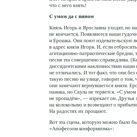
что с него взять!
С умом да с вином
Князь Игорь и Ярославна уходят, но на
не кончается. Появляются наши гудоч
и Ерошка. Они поют издевательскую 
в адрес князя Игоря. И, если отбросит
агитационно-патриотические
бредни, т
песня эта совершенно справедлива. (Кс
диссидентскими наклонностями наши 
не отличались. И тот факт, что они без
такую песню на улице, говорит о том,
они замечают вернувшегося князя. Ер
паника, но Скула не теряется. «С умом
не пропадём», — изрекает он. Друзья
на колокольню и возвещают о прибыти
На радостях их прощают.
Вот эта сцена, которую можно было бы
«Апофеозом конформизма»: