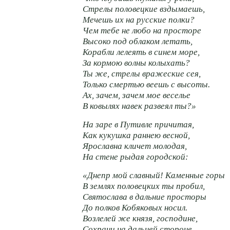
Стрелы половецкие вздымаешь,
Мечешь их на русские полки?
Чем тебе не любо на просторе
Высоко под облаком летать,
Корабли лелеять в синем море,
За кормою волны колыхать?
Ты же, стрелы вражеские сея,
Только смертью веешь с высоты.
Ах, зачем, зачем мое веселье
В ковылях навек развеял ты?»
На заре в Путивле причитая,
Как кукушка раннею весной,
Ярославна кличет молодая,
На стене рыдая городской:
«Днепр мой славный! Каменные горы
В землях половецких ты пробил,
Святослава в дальние просторы
До полков Кобяковых носил.
Возлелей же князя, господине,
Сохрани на дальней стороне,