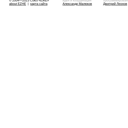
© 2004—2023 Союз «ЕЖЕ»
идея и координация
программирован
about EZHE
|
карта сайта
Александр Малюков
Дмитрий Леонов