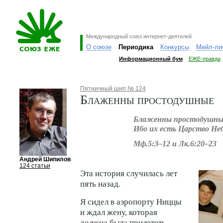
Международный союз интернет-деятелей
О союзе
Периодика
Конкурсы
Мейл-ли
Информационный бум
ЕЖЕ-правда
Пятничный шип № 124
Блаженны простодушные
Блаженны простодушны
Ибо их есть Царство Не
Мф.5:3–12 и Лк.6:20–23
Андрей Шипилов
124 статьи
Эта история случилась лет
пять назад.
Я сидел в аэропорту Ниццы
и ждал жену, которая
должна была прилететь