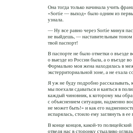
Она тогда только начинала учить фран
«Sortie — выход» было одним из первы
узнала.
— Ну все равно через Sortie минуя па
не выйдешь, — наставительным тоном
твой паспорт!
В паспорте не было отметки о въезде 
о выезде из России была, а о въезде в
Формально моя жена находилась в м
экстерриториальной зоне, а не ехала с
Я уж не буду подробно рассказывать, 
мы поехали сдаваться и каяться в пол
каждый чиновник, к которому мы обр
с объяснением ситуации, надменно во
не может быть!» и как его надменност
испарялась, стоило ему заглянуть в ее 
В конце концов,
какой-то
полицейский 
отведя нас в сторонку стыдливо огляд