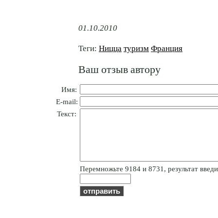
01.10.2010
Теги:
Ницца
туризм
Франция
Ваш отзыв автору
Имя:
E-mail:
Текст:
Пepeмнoжьтe 9184 и 8731, результат введит