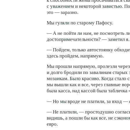
к способности жены просачиваться ск
с уважением и некоторой завистью. По
это — заразно.
Мы гуляли по старому Пафосу.
— А не пойти ли нам, не посмотреть л
достопримечательности? — заметил я.
— Пойдем, только автостоянку обходит
здесь пройдем, напрямую.
Мы прошли напрямую, пролезли чере
и долго бродили по завалинам старых з
мозаикам. Было красиво. Когда стало 
мы вышли как и все, через главные вор
была касса, над кассой была табличка 
— Но мы вроде не платили, за вход — 
— Не платили, — простодушно согласи
видишь, а пошли бы как все, не сэкон
евро.