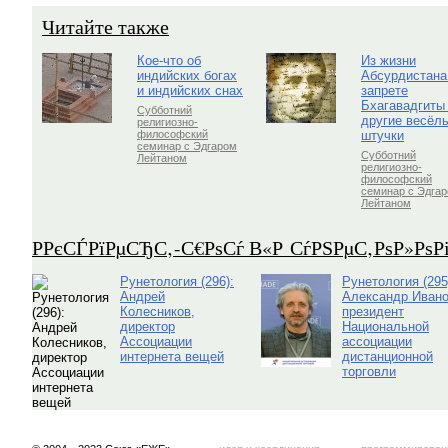
Читайте также
Кое-что об
Из жизни
индийских богах
Абсурдистана
и индийских снах
запрете
Бхагавадгиты
Субботний
другие весёл
религиозно-
штучки
философский
семинар с Эдгаром
Субботний
Лейтаном
религиозно-
философский
семинар с Эдга
Лейтаном
Р­РєСЃРїРµСЂС‚-С€РѕСѓ В«Р СѓРЅРµС‚РѕР»Рѕ
Рунетология (296):
Рунетология (295
Андрей
Александр Ивано
Колесников,
президент
директор
Национальной
Ассоциации
ассоциации
интернета вещей
дистанционной
торговли