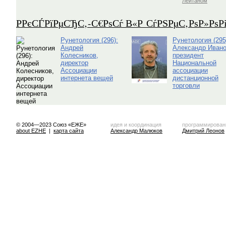
Лейтаном
Р­РєСЃРїРµСЂС‚-С€РѕСѓ В«Р СѓРЅРµС‚РѕР»Рѕ
Рунетология (296):
Рунетология (295
Андрей
Александр Ивано
Колесников,
президент
директор
Национальной
Ассоциации
ассоциации
интернета вещей
дистанционной
торговли
© 2004—2023 Союз «ЕЖЕ»
идея и координация
программирован
about EZHE
|
карта сайта
Александр Малюков
Дмитрий Леонов