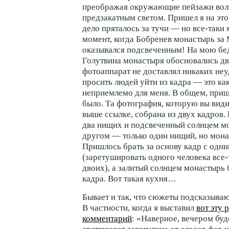
преображая окружающие пейзажи во
предзакатным светом. Пришел я на это
дело пряталось за тучи — но все-таки
момент, когда Бобренев монастырь за
оказывался подсвеченным! На мою бед
Голутвина монастыря обосновались д
фотоаппарат не доставлял никаких неуд
просить людей уйти из кадра — это ка
неприемлемо для меня. В общем, приш
было. Та фотография, которую вы вид
выше ссылке, собрана из двух кадров.
два нищих и подсвеченный солнцем м
другом — только один нищий, но мона
Пришлось брать за основу кадр с одн
(заретушировать одного человека все-
двоих), а залитый солнцем монастырь 
кадра. Вот такая кухня…
Бывает и так, что сюжеты подсказываю
В частности, когда я выставил
вот эту 
комментарий
: «Наверное, вечером буд