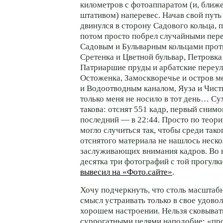
километров с фотоаппаратом (и, ближе 
штативом) наперевес. Начав свой путь 
двинулся в сторону Садового кольца, п
потом просто побрел случайными пер
Садовым и Бульварным кольцами проти
Сретенка и Цветной бульвар, Петровка 
Патриаршие пруды и арбатские переул
Остоженка, Замоскворечье и остров 
и Водоотводным каналом, Яуза и Чист
только меня не носило в тот день… Су
такова: отснят 551 кадр, первый снимо
последний — в 22:44. Просто по теори
могло случиться так, чтобы среди тако
отснятого материала не нашлось неско
заслуживающих внимания кадров. Во в
десятка три фотографий с той прогулки
вывесил на «Фото.сайте»
.
Хочу подчеркнуть, что столь масштаб
смысл устраивать только в свое удовол
хорошем настроении. Нельзя сковыват
суррогатными целями наподобие: «пр