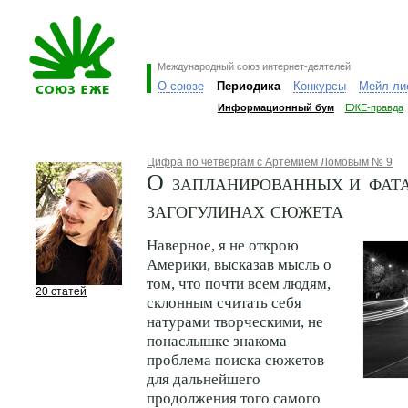
Международный союз интернет-деятелей
О союзе
Периодика
Конкурсы
Мейл-ли
Информационный бум
ЕЖЕ-правда
Цифра по четвергам с Артемием Ломовым № 9
О запланированных и фат
загогулинах сюжета
Наверное, я не открою
Америки, высказав мысль о
том, что почти всем людям,
20 статей
склонным считать себя
натурами творческими, не
понаслышке знакома
проблема поиска сюжетов
для дальнейшего
продолжения того самого