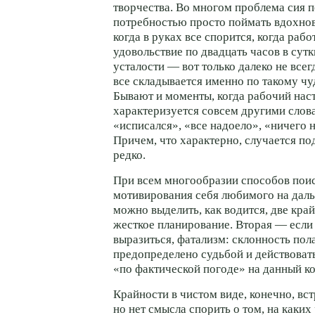
творчества. Во многом проблема сия п
потребностью просто поймать вдохнов
когда в руках все спорится, когда рабо
удовольствие по двадцать часов в сутк
усталости — вот только далеко не все
все складывается именно по такому ч
Бывают и моменты, когда рабочий нас
характеризуется совсем другими слов
«исписался», «все надоело», «ничего
Причем, что характерно, случается по
редко.
При всем многообразии способов пои
мотивирования себя любимого на дал
можно выделить, как водится, две кра
жесткое планирование. Вторая — если
выразиться, фатализм: склонность пола
предопределено судьбой и действовать
«по фактической погоде» на данный к
Крайности в чистом виде, конечно, вс
но нет смысла спорить о том, на каких