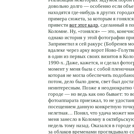
довольно долго — особенно если объе
находятся где-нибудь в других городах
примера сюжета, за которым я гонялся
привести
вот этот кадр
, сделанный в 
Коломне. Ну, «гонялся» — это, конечно
однако история у этой фотографии пр
Заприметил я сей ракурс (Бобренев м
вдалеке через арку ворот Ново-Голут
в один из первых своих визитов в Коло
1990-х.
Даже, кажется, и сделал фотог
момент у меня была с собой пленочна
которая не могла обеспечить подобающ
потом, дело было днем, свет был дост
неинтересным. Позже я неоднократно 
городе — но ведь как оно бывает: то 
фотоаппарата приезжал, то не удостаи
посещением данную конкретную точку,
нелетная… Понял, что удача может мне
меня занесло в Коломну в октябрьску
недель тому назад. Оказался в городе 
за облаков временами проглядывало с