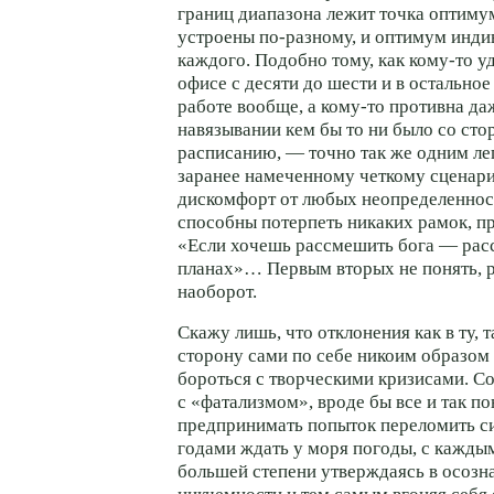
границ диапазона лежит точка оптиму
устроены по-разному, и оптимум инди
каждого. Подобно тому, как кому-то у
офисе с десяти до шести и в остальное
работе вообще, а кому-то противна да
навязывании кем бы то ни было со ст
расписанию, — точно так же одним ле
заранее намеченному четкому сценар
дискомфорт от любых неопределенност
способны потерпеть никаких рамок, пр
«Если хочешь рассмешить бога — рас
планах»… Первым вторых не понять, р
наоборот.
Скажу лишь, что отклонения как в ту, т
сторону сами по себе никоим образом
бороться с творческими кризисами. С
с «фатализмом», вроде бы все и так по
предпринимать попыток переломить с
годами ждать у моря погоды, с каждым
большей степени утверждаясь в осозн