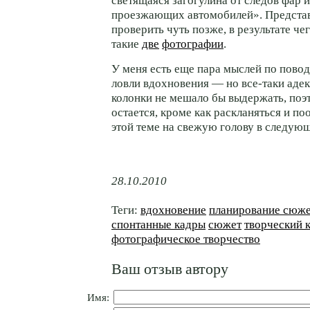
светящаяся загогулина от следов фар 
проезжающих автомобилей». Представ
проверить чуть позже, в результате че
такие
две
фотографии
.
У меня есть еще пара мыслей по пово
ловли вдохновения — но все-таки аде
колонки не мешало бы выдержать, поэ
остается, кроме как раскланяться и по
этой теме на свежую голову в следующ
28.10.2010
Теги:
вдохновение
планирование сюж
спонтанные кадры
сюжет
творческий 
фотографическое творчество
Ваш отзыв автору
Имя: