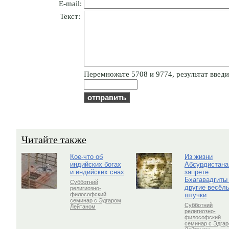
E-mail:
Текст:
Пepeмнoжьтe 5708 и 9774, результат введит
Читайте также
Кое-что об
Из жизни
индийских богах
Абсурдистана
и индийских снах
запрете
Бхагавадгиты
Субботний
другие весёл
религиозно-
штучки
философский
семинар с Эдгаром
Субботний
Лейтаном
религиозно-
философский
семинар с Эдга