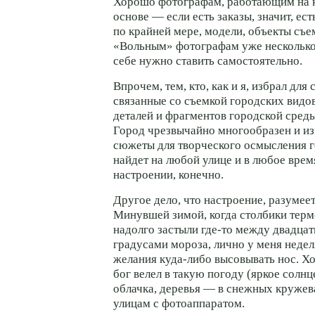
Хорошо фотографам, работающим на 
основе — если есть заказы, значит, ест
по крайней мере, модели, объекты съемк
«Вольным» фотографам уже несколько 
себе нужно ставить самостоятельно.
Впрочем, тем, кто, как и я, избрал для
связанные со съемкой городских видо
деталей и фрагментов городской среды
Город чрезвычайно многообразен и из
сюжеты для творческого осмысления 
найдет на любой улице и в любое врем
настроении, конечно.
Другое дело, что настроение, разумеет
Минувшей зимой, когда столбики тер
надолго застыли где-то между двадца
градусами мороза, лично у меня недел
желания куда-либо высовывать нос. Хот
бог велел в такую погоду (яркое солнц
облачка, деревья — в снежных круже
улицам с фотоаппаратом.