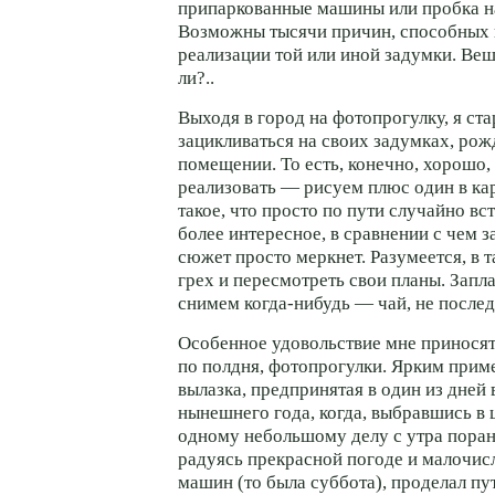
припаркованные машины или пробка 
Возможны тысячи причин, способных 
реализации той или иной задумки. Веша
ли?..
Выходя в город на фотопрогулку, я ст
зацикливаться на своих задумках, ро
помещении. То есть, конечно, хорошо,
реализовать — рисуем плюс один в кар
такое, что просто по пути случайно вс
более интересное, в сравнении с чем 
сюжет просто меркнет. Разумеется, в т
грех и пересмотреть свои планы. Зап
снимем когда-нибудь — чай, не посл
Особенное удовольствие мне принося
по полдня, фотопрогулки. Ярким при
вылазка, предпринятая в один из дней 
нынешнего года, когда, выбравшись в
одному небольшому делу с утра порань
радуясь прекрасной погоде и малочис
машин (то была суббота), проделал пу