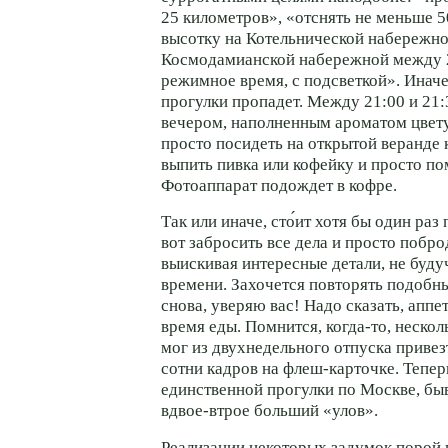
25 километров», «отснять не меньше 5
высотку на Котельнической набережно
Космодамианской набережной между 21
режимное время, с подсветкой». Иначе
прогулки пропадет. Между 21:00 и 21
вечером, наполненным ароматом цвету
просто посидеть на открытой веранде 
выпить пивка или кофейку и просто по
Фотоаппарат подождет в кофре.
Так или иначе, сто́ит хотя бы один раз
вот забросить все дела и просто побро
выискивая интересные детали, не буд
времени. Захочется повторять подобны
снова, уверяю вас! Надо сказать, аппе
время еды. Помнится, когда-то, несколь
мог из двухнедельного отпуска привез
сотни кадров на флеш-карточке. Тепер
единственной прогулки по Москве, бы
вдвое-втрое больший «улов».
Реализации некоторых задумок порой 