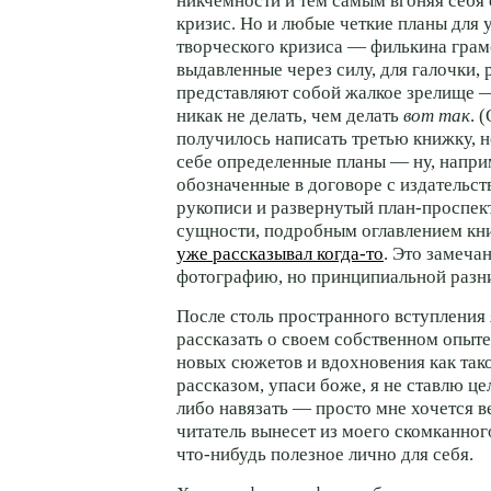
никчемности и тем самым вгоняя себя 
кризис. Но и любые четкие планы для
творческого кризиса — филькина грам
выдавленные через силу, для галочки,
представляют собой жалкое зрелище 
никак не делать, чем делать
вот так
. 
получилось написать третью книжку, н
себе определенные планы — ну, напри
обозначенные в договоре с издательст
рукописи и развернутый план-проспект
сущности, подробным оглавлением кни
уже рассказывал когда-то
. Это замечан
фотографию, но принципиальной разн
После столь пространного вступления 
рассказать о своем собственном опыте
новых сюжетов и вдохновения как так
рассказом, упаси боже, я не ставлю це
либо навязать — просто мне хочется в
читатель вынесет из моего скомканног
что-нибудь полезное лично для себя.