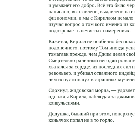
и умыкнёт его добро. Всё это было чё
написано, выплавлено, выдавлено на 
физиономии, и мы с Кириллом немало 
изучая вопрос о том кого именно из 
подозревает в нечистых намерениях.
Кажется, Кирилл не особенно беспокои
подопечного, поэтому Том иногда усп
томагавк прежде, чем Джим делал сво
Смертельно раненный негодяй ронял м
хватался за сердце, из последних сил 
револьвер, и убивал отважного индей
чем испустить дух в страшных мучени
Сдохнул, жидовская морда, — удовле
однажды Кирилл, наблюдая за джимо
конвульсиями.
Дедушка, бывший при этом, поперхнул
коньячок попал не в то горло.