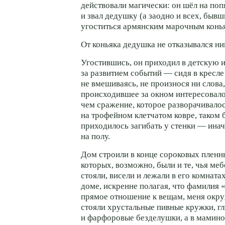
действовали магически: он шёл на поп
и звал дедушку (а заодно и всех, бывш
угоститься армянским марочным конь
От коньяка дедушка не отказывался ни
Угостившись, он приходил в детскую 
за развитием событий — сидя в кресле 
не вмешиваясь, не произнося ни слова,
происходившее за окном интересовало
чем сражение, которое разворачивало
на трофейном клетчатом ковре, таком 
приходилось загибать у стенки — ина
на полу.
Дом строили в конце сороковых пленн
которых, возможно, были и те, чья меб
стояли, висели и лежали в его комнатах
доме, искренне полагая, что фамилия 
прямое отношение к вещам, меня окр
стояли хрустальные пивные кружки, г
и фарфоровые безделушки, а в мамин