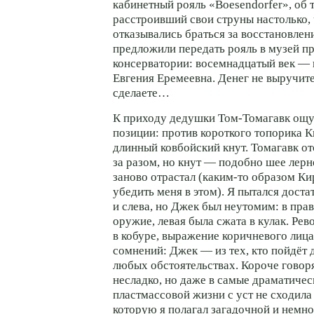
кабинетный рояль «Boesendorfer», об 
расстроивший свои струны настолько,
отказывались браться за восстановлен
предложили передать рояль в музей п
консерватории: восемнадцатый век —
Евгения Еремеевна. Денег не выручите
сделаете…
К приходу дедушки
Том-Томагавк
ощу
позиции: против короткого топорика 
длинный ковбойский кнут. Томагавк от
за разом, но кнут — подобно шее лер
заново отрастал (
каким-то
образом Кир
убедить меня в этом). Я пытался доста
и слева, но Джек был неутомим: в пра
оружие, левая была сжата в кулак. Рев
в кобуре, выражение коричневого лица
сомнений: Джек — из тех, кто пойдёт 
любых обстоятельствах. Короче говор
несладко, но даже в самые драматиче
пластмассовой жизни с уст не сходила 
которую я полагал загадочной и немно