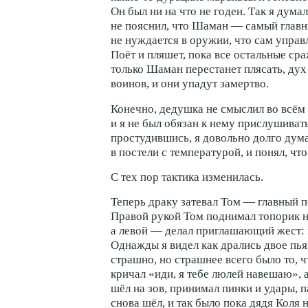
Он был ни на что не годен. Так я дума
не пояснил, что Шаман — самый главн
не нуждается в оружии, что сам управ
Поёт и пляшет, пока все остальные ср
только Шаман перестанет плясать, дух
воинов, и они упадут замертво.
Конечно, дедушка не смыслил во всём 
и я не был обязан к нему прислушиват
простудившись, я довольно долго дума
в постели с температурой, и понял, что
С тех пор тактика изменилась.
Теперь драку затевал Том — главный п
Правой рукой Том поднимал топорик н
а левой — делал приглашающий жест: и
Однажды я видел как дрались двое пья
страшно, но страшнее всего было то, ч
кричал «иди, я тебе люлей навешаю», 
шёл на зов, принимал пинки и удары, п
снова шёл, и так было пока дядя Коля