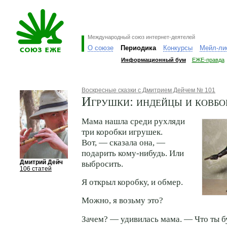
Международный союз интернет-деятелей
О союзе
Периодика
Конкурсы
Мейл-ли
Информационный бум
ЕЖЕ-правда
Воскресные сказки с Дмитрием Дейчем № 101
Игрушки: индейцы и ковб
Мама нашла среди рухляди
три коробки игрушек.
Вот, — сказала она, —
подарить
кому-нибудь
. Или
Дмитрий Дейч
выбросить.
106 статей
Я открыл коробку, и обмер.
Можно, я возьму это?
Зачем? — удивилась мама. — Что ты б