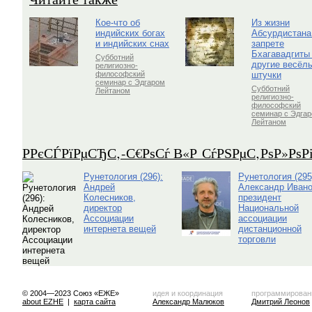
Кое-что об
Из жизни
индийских богах
Абсурдистана
и индийских снах
запрете
Бхагавадгиты
Субботний
другие весёл
религиозно-
штучки
философский
семинар с Эдгаром
Субботний
Лейтаном
религиозно-
философский
семинар с Эдга
Лейтаном
Р­РєСЃРїРµСЂС‚-С€РѕСѓ В«Р СѓРЅРµС‚РѕР»Рѕ
Рунетология (296):
Рунетология (295
Андрей
Александр Ивано
Колесников,
президент
директор
Национальной
Ассоциации
ассоциации
интернета вещей
дистанционной
торговли
© 2004—2023 Союз «ЕЖЕ»
идея и координация
программирован
about EZHE
|
карта сайта
Александр Малюков
Дмитрий Леонов