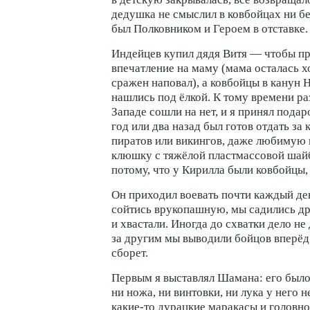
дедушка не смыслил в ковбойцах ни бе
был Полковником и Героем в отставке.
Индейцев купил дядя Витя — чтобы п
впечатление на маму (мама осталась х
сражен наповал), а ковбойцы в канун 
нашлись под ёлкой. К тому времени р
Западе сошли на нет, и я принял пода
год или два назад был готов отдать за 
пиратов или викингов, даже любимую
клюшку с тяжёлой пластмассовой шайб
потому, что у Кирилла были ковбойцы, 
Он приходил воевать почти каждый де
сойтись врукопашную, мы садились др
и хвастали. Иногда до схватки дело не
за другим мы выводили бойцов вперёд 
сборет.
Первым я выставлял Шамана: его был
ни ножа, ни винтовки, ни лука у него н
какие-то
дурацкие маракасы и головной