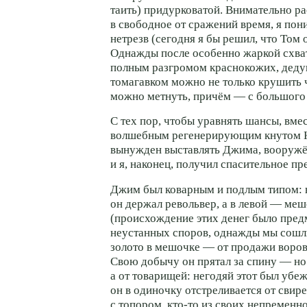
таить) придурковатой. Внимательно р
в свободное от сражений время, я пон
нетрезв (сегодня я бы решил, что Том
Однажды после особенно жаркой схва
полным разгромом краснокожих, деду
томагавком можно не только крушить 
можно метнуть, причём — с большого 
С тех пор, чтобы уравнять шансы, вме
волшебным регенерирующим кнутом 
вынужден выставлять Джима, вооружё
и я, наконец, получил спасительное п
Джим был коварным и подлым типом: 
он держал револьвер, а в левой — меш
(происхождение этих денег было пре
неустанных споров, однажды мы сошли
золото в мешочке — от продажи воро
Свою добычу он прятал за спину — но 
а от товарищей: негодяй этот был убеж
он в одиночку отстреливается от свир
с топором,
кто-то
из своих непременно