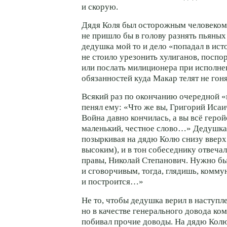
и скорую.
Дядя Коля был осторожным человеком,
не пришло бы в голову разнять пьяных
дедушка мой то и дело «попадал в ист
не стоило урезонить хулиганов, поспо
или послать милиционера при исполн
обязанностей куда Макар телят не гоня
Всякий раз по окончанию очередной «
пенял ему: «Что же вы, Григорий Исаи
Война давно кончилась, а вы всё герой
маленький, честное слово…» Дедушка 
позыркивая на дядю Колю снизу вверх
высоким), и в тон собеседнику отвеча
правы, Николай Степанович. Нужно б
и сговорчивым, тогда, глядишь, комму
и построится…»
Не то, чтобы дедушка верил в наступл
но в качестве генерального довода ко
побивал прочие доводы. На дядю Колю