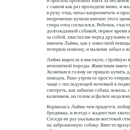
и просила прохожих взять за бесценок 
с сыном как раз проходили мимо, и ма
в руку отца, начал капризничать и про
непременно купили именно этого щенк
спора отец согласился. Ребенок, счаст
долгожданной собакой, первое время 
за собой, хвастал им перед друзьями 
именем Лайма, как у известной певиц
потеряла новизну, и мальчик забыл о 
Лайма выросла в высокую, стройную 
непонятной породы. Животным никто н
Хозяевам в голову не пришло купить 
поводок. Рано утром ее просто отправл
чаще с последующей ночевкой в подв
смотреть, как забытая собака лежала,
калачиком, на голом асфальте недалеко
Кормилась Лайма чем придется, побир
бродяжка, и всегда с жадностью хвата
Соседи не раз указывали жестокой се
на заброшенную собаку. Вместо вразу