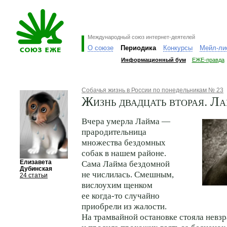
Международный союз интернет-деятелей
О союзе
Периодика
Конкурсы
Мейл-ли
Информационный бум
ЕЖЕ-правда
Собачья жизнь в России по понедельникам № 23
Жизнь двадцать вторая. Л
Вчера умерла Лайма —
прародительница
множества бездомных
собак в нашем районе.
Елизавета
Сама Лайма бездомной
Дубинская
не числилась. Смешным,
24 статьи
вислоухим щенком
ее когда-то случайно
приобрели из жалости.
На трамвайной остановке стояла невз