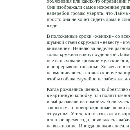
объяснения или каких-то оправданий т
Они изображали самое искреннее удив
наперебой громко уверять, что Лайма
просто она не хочет сидеть дома и сл
в еде.
В положенные сроки «женихи» со все
шумной стаей окружали «невесту» кр
вниманием. Неделю за неделей разном
толпа кружила вокруг худенькой Лаймы
нее вспыхивали громкие мужские бои,
и непрерывное гавканье. Хозяева и в э
не вмешивались, а только крепче запи
чтобы собака случайно не забежала д
Когда рождались щенки, их брезгливо
в картонную коробку или полиэтилено
и выбрасывали на помойку. Если кулек
закрытым, то новорожденные щенки в
от удушья. У тех, кто оказывался в кор
в теплое время года, появлялась слаба
на выживание. Иногда щенков спасали