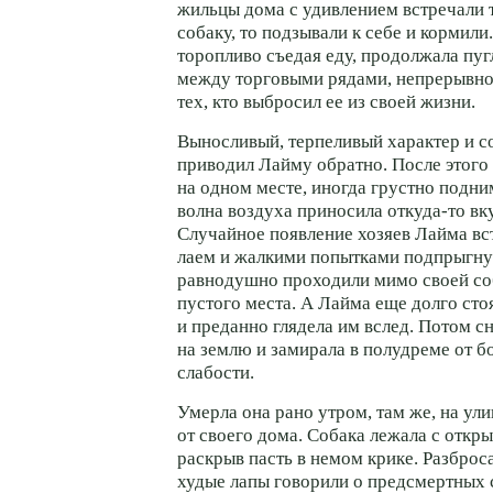
жильцы дома с удивлением встречали
собаку, то подзывали к себе и кормили
торопливо съедая еду, продолжала пуг
между торговыми рядами, непрерывно
тех, кто выбросил ее из своей жизни.
Выносливый, терпеливый характер и с
приводил Лайму обратно. После этого
на одном месте, иногда грустно подним
волна воздуха приносила откуда-то вк
Случайное появление хозяев Лайма вс
лаем и жалкими попытками подпрыгну
равнодушно проходили мимо своей со
пустого места. А Лайма еще долго стоя
и преданно глядела им вслед. Потом с
на землю и замирала в полудреме от б
слабости.
Умерла она рано утром, там же, на ули
от своего дома. Собака лежала с откр
раскрыв пасть в немом крике. Разброс
худые лапы говорили о предсмертных 