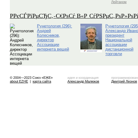
Лейтаном
Р­РєСЃРїРµСЂС‚-С€РѕСѓ В«Р СѓРЅРµС‚РѕР»Рѕ
Рунетология (296):
Рунетология (295
Андрей
Александр Ивано
Колесников,
президент
директор
Национальной
Ассоциации
ассоциации
интернета вещей
дистанционной
торговли
© 2004—2023 Союз «ЕЖЕ»
идея и координация
программирован
about EZHE
|
карта сайта
Александр Малюков
Дмитрий Леонов