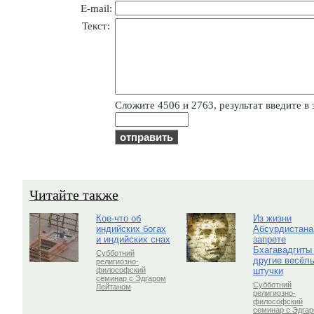
E-mail:
Текст:
Cлoжитe 4506 и 2763, результат введите в 
Читайте также
Кое-что об
Из жизни
индийских богах
Абсурдистана
и индийских снах
запрете
Бхагавадгиты
Субботний
другие весёл
религиозно-
штучки
философский
семинар с Эдгаром
Субботний
Лейтаном
религиозно-
философский
семинар с Эдга