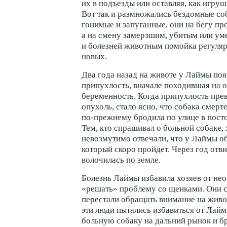
их в подъезды или оставляя, как игруш
Вот так и размножались бездомные со
гонимые и запуганные, они на бегу п
а на смену замерзшим, убитым или ум
и болезней животным помойка регуляр
новых.
Два года назад на животе у Лаймы поя
припухлость, вначале походившая на
беременность. Когда припухлость пре
опухоль, стало ясно, что собака смерт
по-прежнему бродила по улице в пост
Тем, кто спрашивал о больной собаке, 
невозмутимо отвечали, что у Лаймы о
который скоро пройдет. Через год отв
волочилась по земле.
Болезнь Лаймы избавила хозяев от не
«решать» проблему со щенками. Они 
перестали обращать внимание на живо
эти люди пытались избавиться от Лайм
больную собаку на дальний рынок и бр