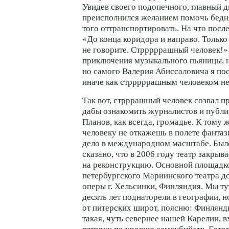
Увидев своего подопечного, главный 
преисполнился желанием помочь бедня
того оттранспортировать. На что после
«До конца коридора и направо. Только
не говорите. Стрррррашный человек!»
приключения музыкального пьяницы, н
но самого Валерия Абиссаловича я пос
иначе как стрррррашным человеком не
Так вот, стрррашный человек созвал 
дабы ознакомить журналистов и публик
Планов, как всегда, громадье. К тому
человеку не откажешь в полете фантаз
дело в международном масштабе. Было
сказано, что в 2006 году театр закрыва
на реконструкцию. Основной площадко
петербургского Мариинского театра д
оперы г. Хельсинки, Финляндия. Мы ту
десять лет поднаторели в географии, но
от питерских широт, поясню: Финлянд
такая, чуть севернее нашей Карелии, 