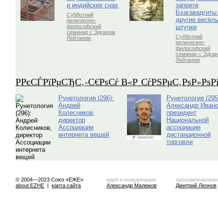
и индийских снах
запрете
Бхагавадгиты
Субботний
другие весёл
религиозно-
штучки
философский
семинар с Эдгаром
Субботний
Лейтаном
религиозно-
философский
семинар с Эдга
Лейтаном
Р­РєСЃРїРµСЂС‚-С€РѕСѓ В«Р СѓРЅРµС‚РѕР»Рѕ
Рунетология (296):
Рунетология (295
Андрей
Александр Ивано
Колесников,
президент
директор
Национальной
Ассоциации
ассоциации
интернета вещей
дистанционной
торговли
© 2004—2023 Союз «ЕЖЕ»
идея и координация
программирован
about EZHE
|
карта сайта
Александр Малюков
Дмитрий Леонов