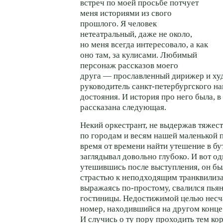
встреч по моей просьбе потчует
меня историями из свого
прошлого. Я человек
нетеатральный, даже не около,
но меня всегда интересовало, а как
оно там, за кулисами. Любимый
персонаж рассказов моего
друга — прославленный дирижер и х
руководитель санкт-петербургского н
достояния. И история про него была, в
рассказана следующая.
Некий оркестрант, не выдержав тяжест
по городам и весям нашей маленькой 
время от времени найти утешение в бу
заглядывал довольно глубоко. И вот о
утешившись после выступления, он б
страстью к неподходящим транквилиза
выражаясь по-простому, свалился пья
гостиницы. Недостижимой целью несч
номер, находившийся на другом конце
И случись о ту пору проходить тем к