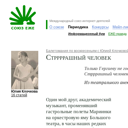
Международный союз интернет-деятелей
О союзе
Периодика
Конкурсы
Мейл-ли
Информационный бум
ЕЖЕ-правда
Балетомания по воскресеньям с Юлией Клочково
Стррррашный человек
Только Гергиеву не г
Стрррашный человек
Из театрального ане
Юлия Клочкова
16 статей
Один мой друг, академический
музыкант, променявший
гастрольные полеты Мариинки
на оркестровую яму Большого
театра, в часы наших редких