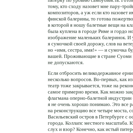
пятерку по уровню самоубийств. Гото
тому, кто сходу назовет мне пару-тро
композиторов, а уж если кто назовет и
финской балерины, то готова пожертво
в которой я ношу балетные вещи на кл
была куплена в городе Риме и гордо но
изображение маленьких балеринок. И 
я сумочкой своей дорожу, слов на вете
но «имя, сестра, имя!» — и сумочка б
вашей. Проживающие в стране Суоми 
не допускаются.
Если отбросить великодержавное ернич
несколько вопросов. Во-первых, как и
театр тоже закрывается, тоже на рекон
самое примерно время. Как можно зак
флагмана оперно-балетной индустрии
я не очень хорошо понимаю. Это все р
на реконструкцию все четыре моста,
Васильевский остров в Петербурге с 
города. Коллапс местного масштаба. К
слух и взор? Конечно, как истый питер