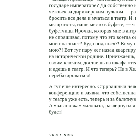
государе императоре? Да собственно 
человек за дирижерским пультом — ра
бросить все дела и мчаться в театр. И,
мы артисты, наше место в буфете, — чт
буфетчицы Ирочки, которая мне в антр
не спрашивая, потому что это всегда о
мои она знает? Куда податься?! Кому 
мою?! Вот тут пару лет назад квартир
на исторической родине. Приезжаешь,
своим ключом, достаешь из шкафа «те
и едешь в театр. И что теперь? Не в 
перебазироваться!
А тут еще интересно. Стрррашный чел
конференцию и заявил, что собственн
у театра уже есть, теперь и за балетн
А «вагановка» маловата, развернуться 
будет!
28.02.2005