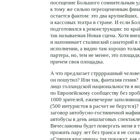
посещение Большого сомнительным уд
к тому же сильно переоцененным фина
остается фактом: это два крупнейших
и кассовых театра в стране. И если Б
подготовился к реконструкции: по край
так называемая Новая сцена. Хотя вне
и напоминает сталинский санаторий в
исполнении, а видно там хорошо тольк
партера, но, тем не менее, это площад
причем своя площадка.
А что предлагает стррррашный челове
он пошутил? Или так, фантазия гения?
лицо голландской национальности я м
по Европейскому сообществу без проб
1000 зрителей, ежевечерне заполняющ
(500 интуристов в расчет не берутся)?
заговор автобусно-гостиничной мафии
автобусы в день аншлаговых спектакле
Вячеславовна будет повергать меня в 
прожить пару лет без транса я не согл
«Спящая красавица» так покажут, как 