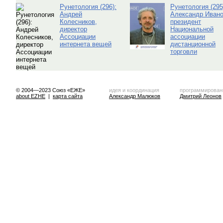
Рунетология (296):
Рунетология (295
Андрей
Александр Ивано
Колесников,
президент
директор
Национальной
Ассоциации
ассоциации
интернета вещей
дистанционной
торговли
© 2004—2023 Союз «ЕЖЕ»
идея и координация
программирован
about EZHE
|
карта сайта
Александр Малюков
Дмитрий Леонов