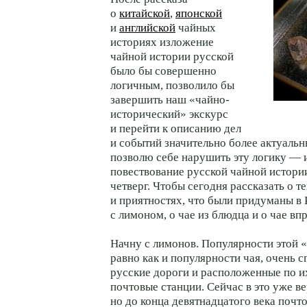
о
китайской
,
японской
и
английской
чайных
историях изложение
чайной истории русской
было бы совершенно
логичным, позволило бы
завершить наш «чайно-
исторический» экскурс
и перейти к описанию дел
и событий значительно более актуальны
позволю себе нарушить эту логику — 
повествование русской чайной истор
четверг. Чтобы сегодня рассказать о 
и приятностях, что были придуманы в 
с лимоном, о чае из блюдца и о чае вп
Начну с лимонов. Популярности этой 
равно как и популярности чая, очень 
русские дороги и расположенные по 
почтовые станции. Сейчас в это уже ве
но до конца девятнадцатого века почт