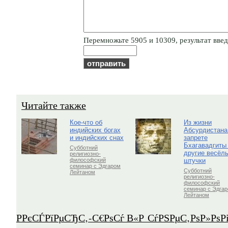
Пepeмнoжьтe 5905 и 10309, результат введи
Читайте также
Кое-что об
Из жизни
индийских богах
Абсурдистана
и индийских снах
запрете
Бхагавадгиты
Субботний
другие весёл
религиозно-
штучки
философский
семинар с Эдгаром
Субботний
Лейтаном
религиозно-
философский
семинар с Эдга
Лейтаном
Р­РєСЃРїРµСЂС‚-С€РѕСѓ В«Р СѓРЅРµС‚РѕР»Рѕ