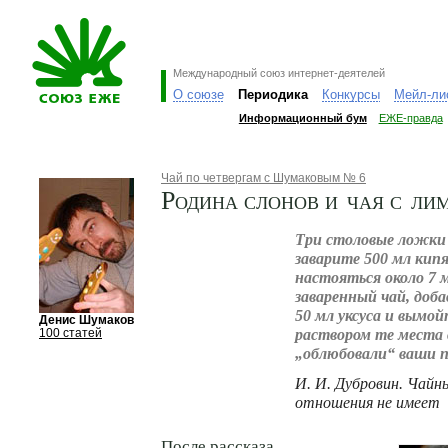
Международный союз интернет-деятелей
О союзе
Периодика
Конкурсы
Мейл-ли
Информационный бум
ЕЖЕ-правда
Чай по четвергам с Шумаковым № 6
Родина слонов и чая с ли
Три столовые ложки 
заварите 500 мл кип
настояться около 7 
заваренный чай, доба
50 мл уксуса и вымо
Денис Шумаков
раствором те места 
100 статей
„облюбовали“ ваши 
И. И. Дубровин. Чайн
отношения не имеет
После рассказа