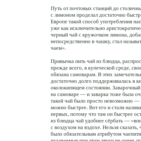
Путь от почтовых станций до столичн
с лимоном проделал достаточно быстр
Европе такой способ употребления на
уже как исключительно аристократич
черный чай с кружочком лимона, доб
непосредственно в чашку, стал называ
чаем».
Привычка пить чай из блюдца, распро
прежде всего, в купеческой среде, св
обязана самоварам. В этих замечател
достаточно долго поддерживалась в к
околокипящем состоянии. Заварочный 
на самоваре — и заварка тоже была оч
такой чай было просто невозможно — а
можно быстрее. Вот его и стали налива
первых, потому что там он быстрее ост
из блюдца чай удобнее сёрбать — «вп
с воздухом на вздохе. Нельзя сказать,
было обязательным атрибутом чаепит
издаваемые при этом звуки не очень п