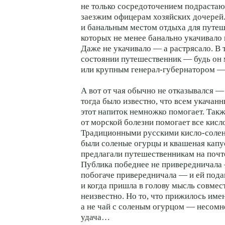
не только сосредоточением подрастаю
заезжим офицерам хозяйских дочерей
и банальным местом отдыха для путеш
которых не менее банально укачивало 
Даже не укачивало — а растрясало. В
состоянии путешественник — будь он
или крупным генерал-губернатором — 
А вот от чая обычно не отказывался —
тогда было известно, что всем укачан
этот напиток немножко помогает. Такж
от морской болезни помогает все кисло
Традиционными русскими кисло-соле
были соленые огурцы и квашеная капу
предлагали путешественникам на почт
Публика победнее не привередничала 
побогаче привередничала — и ей пода
и когда пришла в голову мысль совмес
неизвестно. Но то, что прижилось имен
а не чай с соленым огурцом — несомн
удача…