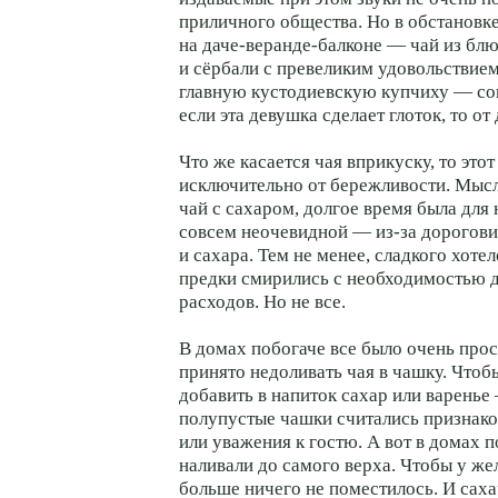
приличного общества. Но в обстанов
на даче-веранде-балконе — чай из блю
и сёрбали с превеликим удовольствие
главную кустодиевскую купчиху — со
если эта девушка сделает глоток, то от
Что же касается чая вприкуску, то это
исключительно от бережливости. Мысл
чай с сахаром, долгое время была для
совсем неочевидной — из-за дороговиз
и сахара. Тем не менее, сладкого хоте
предки смирились с необходимостью 
расходов. Но не все.
В домах побогаче все было очень про
принято недоливать чая в чашку. Чтоб
добавить в напиток сахар или варенье
полупустые чашки считались признако
или уважения к гостю. А вот в домах 
наливали до самого верха. Чтобы у же
больше ничего не поместилось. И саха