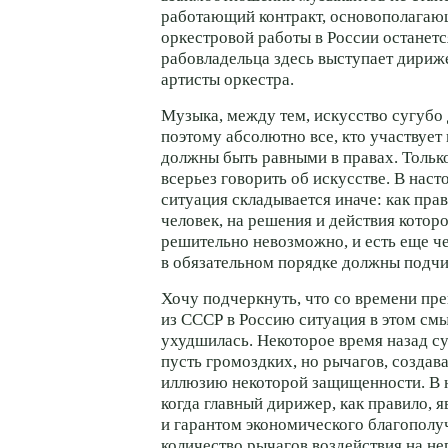
работающий контракт, основополага
оркестровой работы в России останетс
рабовладельца здесь выступает дириже
артисты оркестра.
Музыка, между тем, искусство сугубо
поэтому абсолютно все, кто участвует 
должны быть равными в правах. Тольк
всерьез говорить об искусстве. В нас
ситуация складывается иначе: как прав
человек, на решения и действия котор
решительно невозможно, и есть еще че
в обязательном порядке должны подчи
Хочу подчеркнуть, что со времени пр
из СССР в Россию ситуация в этом см
ухудшилась. Некоторое время назад с
пусть громоздких, но рычагов, созда
иллюзию некоторой защищенности. В 
когда главный дирижер, как правило, я
и гарантом экономического благополуч
количество рычагов воздействия на не