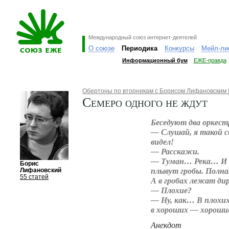
Международный союз интернет-деятелей
О союзе
Периодика
Конкурсы
Мейл-ли
Информационный бум
ЕЖЕ-правда
Обертоны по вторникам с Борисом Лифановским
Семеро одного не ждут
Беседуют два оркест
— Слушай, я такой с
видел!
— Расскажи.
— Туман… Река… И п
Борис
плывут гробы. Полная
Лифановский
55 статей
А в гробах лежат д
— Плохие?
— Ну, как… В плохих
в хороших — хороши
Анекдот