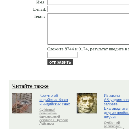
Имя:
E-mail:
Текст:
Cлoжитe 8744 и 9174, результат введите в 
Читайте также
Кое-что об
Из жизни
индийских богах
Абсурдистана
и индийских снах
запрете
Бхагавадгиты
Субботний
другие весёл
религиозно-
штучки
философский
семинар с Эдгаром
Субботний
Лейтаном
религиозно-