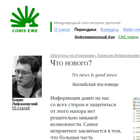
Международный союз интернет-деятелей
О союзе
Периодика
Конкурсы
Мейл-ли
Информационный бум
ЕЖЕ-правда
Обертоны по вторникам с Борисом Лифановским
Что нового?
No news is good news
Английская пословица
Информация давит на нас
Борис
со всех сторон и защититься
Лифановский
55 статей
от этого напора нет
решительно никакой
возможности. Самое
неприятное заключается в том,
что большая часть