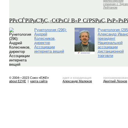
философский
семинар с Эдга
Лейтаном
Р­РєСЃРїРµСЂС‚-С€РѕСѓ В«Р СѓРЅРµС‚РѕР»Рѕ
Рунетология (296):
Рунетология (295
Андрей
Александр Ивано
Колесников,
президент
директор
Национальной
Ассоциации
ассоциации
интернета вещей
дистанционной
торговли
© 2004—2023 Союз «ЕЖЕ»
идея и координация
программирован
about EZHE
|
карта сайта
Александр Малюков
Дмитрий Леонов