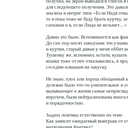
получил, на экран выводился список в
для следующего получения. Это давал
анализа и интриг типа «Если Надя отка
то я пока тоже не буду брать куртку, з
сапожки и я, если Люда не возьмет…»
Давно это было. Вспоминается как фан
До сих пор носят заводчане эти узна
и куртки, старый диван у меня оббит к
Тушенку же, вспомнил, кстати, кушат
кошки тоже от нее отказывались, я про
соседям-алкашам на закуску.
Не знаю, плох или хорош обещанный ка
дележке было что-то унизительное и о
вызывающее к жизни самые непригляд
впрочем, были нейтрализованы много
и порядочностью.
Задача ломтика естественно по теме.
Как зависит ожидаемый выигрыш от о
вытягивания фантика?