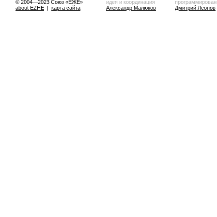
© 2004—2023 Союз «ЕЖЕ»
идея и координация
программирован
about EZHE
|
карта сайта
Александр Малюков
Дмитрий Леонов