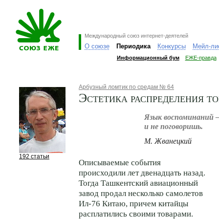
Международный союз интернет-деятелей
О союзе
Периодика
Конкурсы
Мейл-ли
Информационный бум
ЕЖЕ-правда
Арбузный ломтик по средам № 64
Эстетика распределения т
Язык воспоминаний —
и не поговоришь.
М. Жванецкий
192 статьи
Описываемые события
происходили лет двенадцать назад.
Тогда Ташкентский авиационный
завод продал несколько самолетов
Ил-76 Китаю, причем китайцы
расплатились своими товарами.