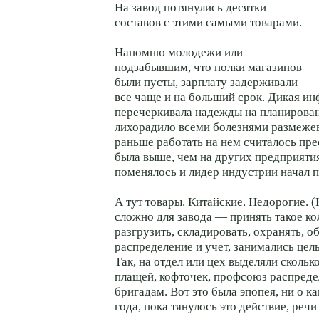
На завод потянулись десятки
составов с этими самыми товарами.
Напомню молодежи или
подзабывшим, что полки магазинов
были пусты, зарплату задерживали
все чаще и на больший срок. Дикая и
перечеркивала надежды на планирован
лихорадило всеми болезнями размежев
раньше работать на нем считалось пре
была выше, чем на других предприятия
поменялось и лидер индустрии начал 
А тут товары. Китайские. Недорогие. (
сложно для завода — принять такое ко
разгрузить, складировать, охранять, о
распределение и учет, занимались цел
Так, на отдел или цех выделяли скольк
плащей, кофточек, профсоюз распреде
бригадам. Вот это была эпопея, ни о к
года, пока тянулось это действие, речи