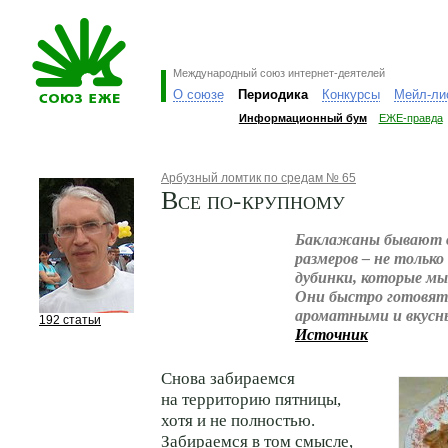
Международный союз интернет-деятелей
О союзе
Периодика
Конкурсы
Мейл-ли
Информационный бум
ЕЖЕ-правда
Арбузный ломтик по средам № 65
Все по-крупному
Баклажаны бывают в
размеров – не тольк
дубинки, которые мы
Они быстро готовят
ароматными и вкусн
192 статьи
Источник
Снова забираемся
на территорию пятницы,
хотя и не полностью.
Забираемся в том смысле,