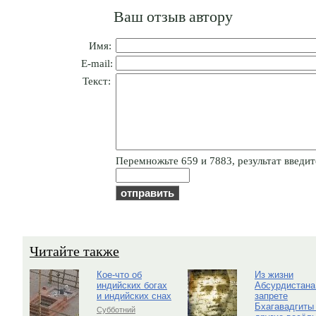
Ваш отзыв автору
Имя:
E-mail:
Текст:
Пepeмнoжьтe 659 и 7883, результат введите
Читайте также
Кое-что об
Из жизни
индийских богах
Абсурдистана
и индийских снах
запрете
Бхагавадгиты
Субботний