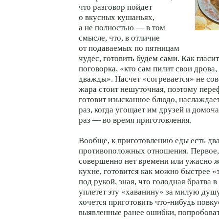
что разговор пойдет
о вкусных кушаньях,
а не полностью — в том
смысле, что, в отличие
от подаваемых по пятницам
чудес, готовить будем сами. Как гласи
поговорка, «кто сам пилит свои дрова,
дважды». Насчет «согревается» не совс
жара стоит нешуточная, поэтому пере
готовит изысканное блюдо, наслаждае
раз, когда угощает им друзей и домоча
раз — во время приготовления.
Вообще, к приготовлению еды есть дв
противоположных отношения. Первое, 
совершенно нет времени или ужасно ж
кухне, готовится как можно быстрее «з
под рукой, зная, что голодная братва 
уплетет эту «хаванину» за милую душу.
хочется приготовить что-нибудь повку
выявленные ранее ошибки, попробоват