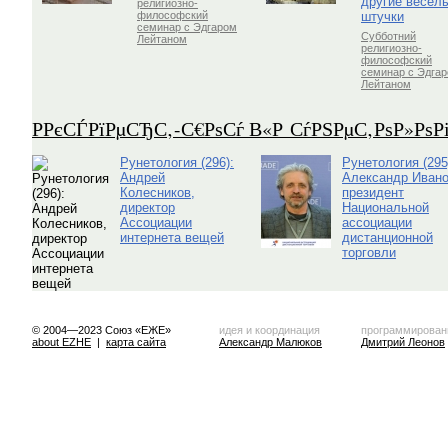
другие весёл
религиозно-
штучки
философский
семинар с Эдгаром
Субботний
Лейтаном
религиозно-
философский
семинар с Эдга
Лейтаном
Р­РєСЃРїРµСЂС‚-С€РѕСѓ В«Р СѓРЅРµС‚РѕР»Рѕ
Рунетология (296):
Рунетология (295
Андрей
Александр Ивано
Колесников,
президент
директор
Национальной
Ассоциации
ассоциации
интернета вещей
дистанционной
торговли
© 2004—2023 Союз «ЕЖЕ»
идея и координация
программирован
about EZHE
|
карта сайта
Александр Малюков
Дмитрий Леонов