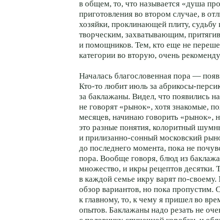
в общем, то, что называется «душа пр
приготовления во втором случае, в от
хозяйки, проклинающей плиту, судьбу 
творческим, захватывающим, притяги
и помощников. Тем, кто еще не переше
категории во вторую, очень рекоменд
Началась благословенная пора — поя
Кто-то любит июль за абрикосы-перси
за баклажаны. Видел, что появились н
не говорят «рынок», хотя знакомые, п
месяцев, начинаю говорить «рынок», н
это разные понятия, колоритный шумн
и прилизанно-сонный московский рыно
до последнего момента, пока не почу
пора. Вообще говоря, блюд из баклажа
множество, и икры рецептов десятки. 
в каждой семье икру варят по-своему
обзор вариантов, но пока пропустим. 
к главному, то, к чему я пришел во в
опытов. Баклажаны надо резать не оче