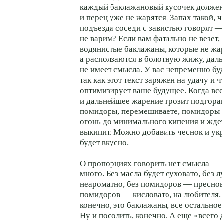
каждый баклажановый кусочек должен
и перец уже не жарятся. Запах такой, ч
подъезда соседи с завистью говорят —
не варим? Если вам фатально не везет,
водянистые баклажаны, которые не жа
а расползаются в болотную жижу, дал
не имеет смысла. У вас непременно бу
так как этот текст заряжен на удачу и 
оптимизирует ваше будущее. Когда вс
и дальнейшее жарение грозит подгора
помидоры, перемешиваете, помидоры д
огонь до минимального кипения и ждет
выкипит. Можно добавить чеснок и укр
будет вкусно.
О пропорциях говорить нет смысла — 
много. Без масла будет суховато, без 
неароматно, без помидоров — пресно
помидоров — кисловато, на любителя. 
конечно, это баклажаны, все остально
Ну и посолить, конечно. А еще «всего